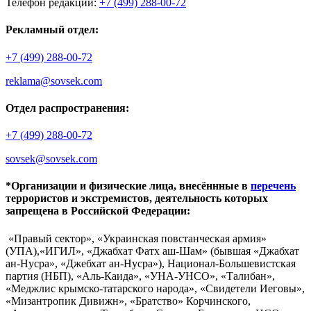
Телефон редакции:
+7 (499) 288-00-72
Рекламный отдел:
+7 (499) 288-00-72
reklama@sovsek.com
Отдел распространения:
+7 (499) 288-00-72
sovsek@sovsek.com
*Организации и физические лица, внесённные в
перечень
террористов и экстремистов, деятельность которых
запрещена в Российской Федерации:
«Правый сектор», «Украинская повстанческая армия»
(УПА),«ИГИЛ», «Джабхат Фатх аш-Шам» (бывшая «Джабхат
ан-Нусра», «Джебхат ан-Нусра»), Национал-Большевистская
партия (НБП), «Аль-Каида», «УНА-УНСО», «Талибан»,
«Меджлис крымско-татарского народа», «Свидетели Иеговы»,
«Мизантропик Дивижн», «Братство» Корчинского,