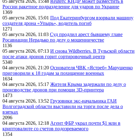
05 августа 2026, 15:48
Reuters: КНДР может разместить в
России ракетное подразделение для ударов по Украине
1369
05 августа 2026, 15:01
Под Екатеринбургом взорвали машину
создателя дрона «Упырь», водитель погиб
1271
05 августа 2026, 11:03
Суд продлил арест бывшему главе
Росавиации Нерадько по делу о мошенничестве
1136
05 августа 2026, 07:13
И снова Wildberries. В Тульской области
после атаки дронов горит сортировочный центр
5340
04 августа 2026, 21:20
Основателя ЧВК «Ястреб» Марущенко
приговорили к 18 годам за похищение военных
1634
04 августа 2026, 15:17
Жителя Крыма задержали по делу о
производстве дронов при помощи 3D‑принтера
1473
04 августа 2026, 13:52
Грузовики экс-начальника ГАИ
Волгоградской области выставили на торги после дела о
взятках
2096
04 августа 2026, 12:18
Агент ФБР украл почти $1 млн в
криптовалюте со счетов подозреваемого
1354