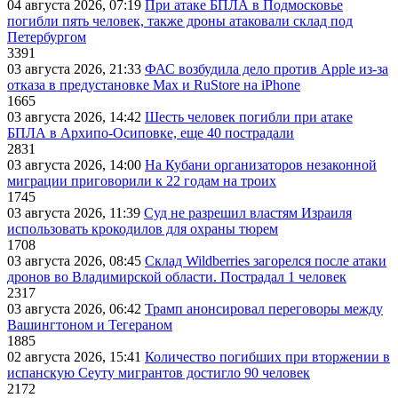
04 августа 2026, 07:19
При атаке БПЛА в Подмосковье
погибли пять человек, также дроны атаковали склад под
Петербургом
3391
03 августа 2026, 21:33
ФАС возбудила дело против Apple из-за
отказа в предустановке Max и RuStore на iPhone
1665
03 августа 2026, 14:42
Шесть человек погибли при атаке
БПЛА в Архипо-Осиповке, еще 40 пострадали
2831
03 августа 2026, 14:00
На Кубани организаторов незаконной
миграции приговорили к 22 годам на троих
1745
03 августа 2026, 11:39
Суд не разрешил властям Израиля
использовать крокодилов для охраны тюрем
1708
03 августа 2026, 08:45
Склад Wildberries загорелся после атаки
дронов во Владимирской области. Пострадал 1 человек
2317
03 августа 2026, 06:42
Трамп анонсировал переговоры между
Вашингтоном и Тегераном
1885
02 августа 2026, 15:41
Количество погибших при вторжении в
испанскую Сеуту мигрантов достигло 90 человек
2172