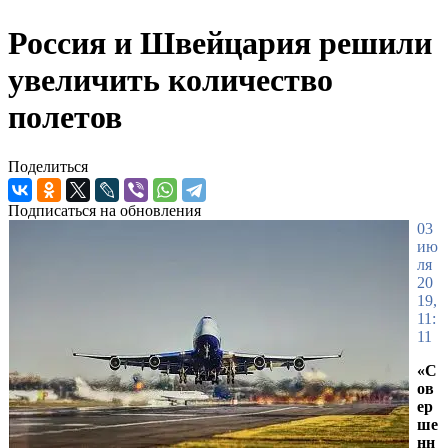
Россия и Швейцария решили
увеличить количество
полетов
Поделиться
Подписаться на обновления
03
ию
ля
20
19,
11:
11
«С
ов
ер
ше
нн