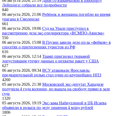
06 августа 2026, 21:19
Дрон со взрывчаткой в аэропорту
Лейпцига: собрали все подробности
840
06 августа 2026, 21:06
Ребёнок и женщина погибли во время
урагана в Смоленске
661
06 августа 2026, 19:06
Суд на Урале приступил к
рассмотрению дела экс-гендиректора «ВСМПО-Ависма»
550
06 августа 2026, 15:08
В Грузии завели дело из-за «фейков» в
соцсетях о притеснениях туристов из РФ
616
06 августа 2026, 12:14
Трамп пригрозил тюрьмой
допустившим утечку данных о нехватке ракет у США
627
06 августа 2026, 09:34
ВСУ атаковали Ярославль:
предварительной целью стал один из крупнейших НПЗ
4260
05 августа 2026, 21:38
Московский экс-депутат Харадизе
получила 4 года колонии, но вышла на свободу прямо в зале
суда
1320
05 августа 2026, 19:19
Экс-зама Набиуллиной в ЦБ Исаева
объявили в розыск по делу хищения 4 млрд рублей
1806