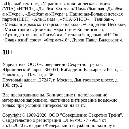
«Правый сектор», «Украинская повстанческая армия»
(УПА),«ИГИЛ», «Джабхат Фатх аш-Шам» (бывшая «Джабхат
ан-Нусра», «Джебхат ан-Нусра»), Национал-Большевистская
партия (НБП), «Аль-Каида», «УНА-УНСО», «Талибан»,
«Меджлис крымско-татарского народа», «Свидетели Иеговы»,
«Мизантропик Дивижн», «Братство» Корчинского,
«Артподготовка», «Тризуб им. Степана Бандеры», «НСО»,
«Славянский союз», «Формат-18», Дуров Павел Валерьевич.
18+
Учредитель: ООО «Совершенно Секретно Трейд».
Юридический адрес: 360051, Кабардино-Балкарская Респ., г.
Нальчик, ул. Пачева, д. 36
Почтовый адрес: 127247, г. Москва, Дмитровское шоссе, д.
100, стр. 2
Все права защищены. Копирование и использование
материалов запрещено, частичное цитирование возможно
только при условии гиперссылки на сайт.
Copyright © 1989-2026. ООО "Совершенно Секретно Трейд".
Свидетельство о регистрации ЭЛ № ФС 77-79634 от
25.12.2020 г., выдано Федеральной службой по надзору в