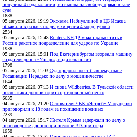
получила 4 года колонии, но вышла на свободу прямо в зале
суда
1888
05 августа 2026, 19:19
Экс-зама Набиуллиной в ЦБ Исаева
объявили в розыск по делу хищения 4 млрд рублей
2534
05 августа 2026, 15:48
Reuters: КНДР может разместить в
России ракетное подразделение для ударов по Украине
1938
05 августа 2026, 15:01
Под Екатеринбургом взорвали машину
создателя дрона «Упырь», водитель погиб
1798
05 августа 2026, 11:03
Суд продлил арест бывшему главе
Росавиации Нерадько по делу о мошенничестве
1644
05 августа 2026, 07:13
И снова Wildberries. В Тульской области
после атаки дронов горит сортировочный центр
6035
04 августа 2026, 21:20
Основателя ЧВК «Ястреб» Марущенко
приговорили к 18 годам за похищение военных
2239
04 августа 2026, 15:17
Жителя Крыма задержали по делу о
производстве дронов при помощи 3D‑принтера
1958
04 августа 2026, 13:52
Грузовики экс-начальника ГАИ