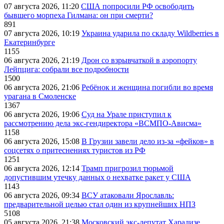
07 августа 2026, 11:20
США попросили РФ освободить
бывшего морпеха Гилмана: он при смерти?
891
07 августа 2026, 10:19
Украина ударила по складу Wildberries в
Екатеринбурге
1155
06 августа 2026, 21:19
Дрон со взрывчаткой в аэропорту
Лейпцига: собрали все подробности
1500
06 августа 2026, 21:06
Ребёнок и женщина погибли во время
урагана в Смоленске
1367
06 августа 2026, 19:06
Суд на Урале приступил к
рассмотрению дела экс-гендиректора «ВСМПО-Ависма»
1158
06 августа 2026, 15:08
В Грузии завели дело из-за «фейков» в
соцсетях о притеснениях туристов из РФ
1251
06 августа 2026, 12:14
Трамп пригрозил тюрьмой
допустившим утечку данных о нехватке ракет у США
1143
06 августа 2026, 09:34
ВСУ атаковали Ярославль:
предварительной целью стал один из крупнейших НПЗ
5108
05 августа 2026, 21:38
Московский экс-депутат Харадизе