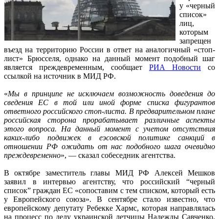
у «черный
список»
лиц,
которым
запрещен
въезд на территорию России в ответ на аналогичный «стоп-
лист» Брюсселя, однако на данный момент подобный шаг
является преждевременным, сообщает
РИА Новости
со
ссылкой на источник в МИД РФ.
«
Мы в принципе не исключаем возможность доведения до
сведения ЕС в той или иной форме списка фигурантов
ответного российского стоп-листа. В предварительном плане
российская сторона прорабатывает различные аспекты
этого вопроса. На данный момент с учетом отсутствия
каких-либо подвижек в еэсовской политике санкций в
отношении РФ ожидать от нас подобного шага очевидно
преждевременно
», — сказал собеседник агентства.
В октябре заместитель главы МИД РФ Алексей Мешков
заявил в интервью агентству, что российский “черный
список” граждан ЕС «сопоставим с тем списком, который есть
у Европейского союза». В сентябре стало известно, что
европейскому депутату Ребекке Хармс, которая направлялась
на процесс по делу украинской летчицы Надежды Савченко,