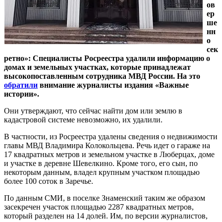
ов
ер
ше
нн
о
сек
ретно»: Специалисты Росреестра удалили информацию о
домах и земельных участках, которые принадлежат
высокопоставленным сотрудника МВД России. На это
обратили
внимание журналисты издания «Важные
истории».
Они утверждают, что сейчас найти дом или землю в
кадастровой системе невозможно, их удалили.
В частности, из Росреестра удалены сведения о недвижимости
главы МВД Владимира Колокольцева. Речь идет о гараже на
17 квадратных метров и земельном участке в Люберцах, доме
и участке в деревне Шевелкино. Кроме того, его сын, по
некоторым данным, владел крупным участком площадью
более 100 соток в Заречье.
По данным СМИ, в поселке Знаменский таким же образом
засекречен участок площадью 2287 квадратных метров,
который разделен на 14 долей. Им, по версии журналистов,