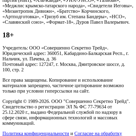
партия (НБП), «Аль-Каида», «УНА-УНСО», «Талибан»,
«Меджлис крымско-татарского народа», «Свидетели Иеговы»,
«Мизантропик Дивижн», «Братство» Корчинского,
«Артподготовка», «Тризуб им. Степана Бандеры», «НСО»,
«Славянский союз», «Формат-18», Дуров Павел Валерьевич.
18+
Учредитель: ООО «Совершенно Секретно Трейд».
Юридический адрес: 360051, Кабардино-Балкарская Респ., г.
Нальчик, ул. Пачева, д. 36
Почтовый адрес: 127247, г. Москва, Дмитровское шоссе, д.
100, стр. 2
Все права защищены. Копирование и использование
материалов запрещено, частичное цитирование возможно
только при условии гиперссылки на сайт.
Copyright © 1989-2026. ООО "Совершенно Секретно Трейд".
Свидетельство о регистрации ЭЛ № ФС 77-79634 от
25.12.2020 г., выдано Федеральной службой по надзору в
сфере связи, информационных технологий и массовых
коммуникаций.
Политика конфиценциальности
и
Согласие на обработку