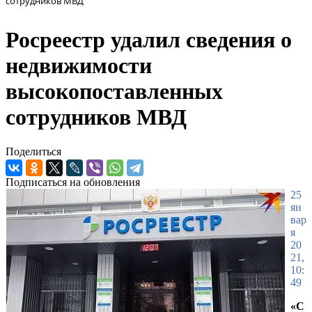
сотрудников МВД
Росреестр удалил сведения о
недвижимости
высокопоставленных
сотрудников МВД
Поделиться
Подписаться на обновления
25
ян
вар
я
20
21,
10:
49
«С