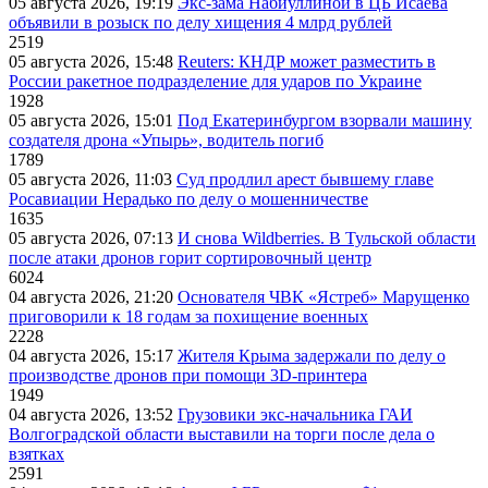
05 августа 2026, 19:19
Экс-зама Набиуллиной в ЦБ Исаева
объявили в розыск по делу хищения 4 млрд рублей
2519
05 августа 2026, 15:48
Reuters: КНДР может разместить в
России ракетное подразделение для ударов по Украине
1928
05 августа 2026, 15:01
Под Екатеринбургом взорвали машину
создателя дрона «Упырь», водитель погиб
1789
05 августа 2026, 11:03
Суд продлил арест бывшему главе
Росавиации Нерадько по делу о мошенничестве
1635
05 августа 2026, 07:13
И снова Wildberries. В Тульской области
после атаки дронов горит сортировочный центр
6024
04 августа 2026, 21:20
Основателя ЧВК «Ястреб» Марущенко
приговорили к 18 годам за похищение военных
2228
04 августа 2026, 15:17
Жителя Крыма задержали по делу о
производстве дронов при помощи 3D‑принтера
1949
04 августа 2026, 13:52
Грузовики экс-начальника ГАИ
Волгоградской области выставили на торги после дела о
взятках
2591