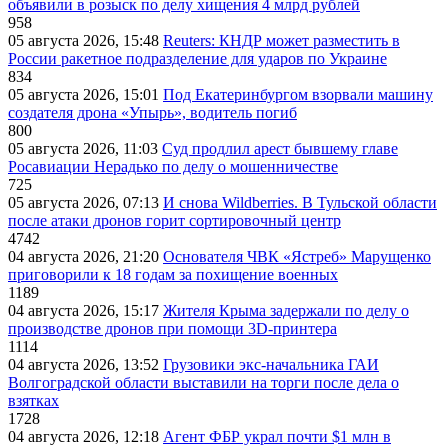
объявили в розыск по делу хищения 4 млрд рублей
958
05 августа 2026, 15:48
Reuters: КНДР может разместить в
России ракетное подразделение для ударов по Украине
834
05 августа 2026, 15:01
Под Екатеринбургом взорвали машину
создателя дрона «Упырь», водитель погиб
800
05 августа 2026, 11:03
Суд продлил арест бывшему главе
Росавиации Нерадько по делу о мошенничестве
725
05 августа 2026, 07:13
И снова Wildberries. В Тульской области
после атаки дронов горит сортировочный центр
4742
04 августа 2026, 21:20
Основателя ЧВК «Ястреб» Марущенко
приговорили к 18 годам за похищение военных
1189
04 августа 2026, 15:17
Жителя Крыма задержали по делу о
производстве дронов при помощи 3D‑принтера
1114
04 августа 2026, 13:52
Грузовики экс-начальника ГАИ
Волгоградской области выставили на торги после дела о
взятках
1728
04 августа 2026, 12:18
Агент ФБР украл почти $1 млн в