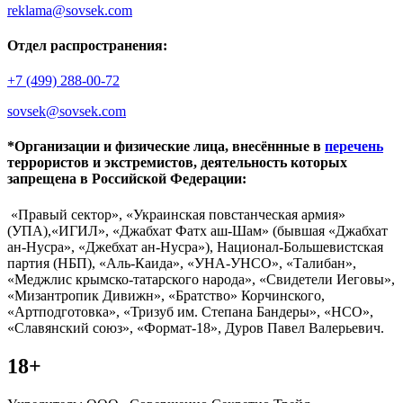
reklama@sovsek.com
Отдел распространения:
+7 (499) 288-00-72
sovsek@sovsek.com
*Организации и физические лица, внесённные в
перечень
террористов и экстремистов, деятельность которых
запрещена в Российской Федерации:
«Правый сектор», «Украинская повстанческая армия»
(УПА),«ИГИЛ», «Джабхат Фатх аш-Шам» (бывшая «Джабхат
ан-Нусра», «Джебхат ан-Нусра»), Национал-Большевистская
партия (НБП), «Аль-Каида», «УНА-УНСО», «Талибан»,
«Меджлис крымско-татарского народа», «Свидетели Иеговы»,
«Мизантропик Дивижн», «Братство» Корчинского,
«Артподготовка», «Тризуб им. Степана Бандеры», «НСО»,
«Славянский союз», «Формат-18», Дуров Павел Валерьевич.
18+