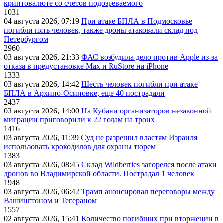
криптовалюте со счетов подозреваемого
1031
04 августа 2026, 07:19
При атаке БПЛА в Подмосковье
погибли пять человек, также дроны атаковали склад под
Петербургом
2960
03 августа 2026, 21:33
ФАС возбудила дело против Apple из-за
отказа в предустановке Max и RuStore на iPhone
1333
03 августа 2026, 14:42
Шесть человек погибли при атаке
БПЛА в Архипо-Осиповке, еще 40 пострадали
2437
03 августа 2026, 14:00
На Кубани организаторов незаконной
миграции приговорили к 22 годам на троих
1416
03 августа 2026, 11:39
Суд не разрешил властям Израиля
использовать крокодилов для охраны тюрем
1383
03 августа 2026, 08:45
Склад Wildberries загорелся после атаки
дронов во Владимирской области. Пострадал 1 человек
1948
03 августа 2026, 06:42
Трамп анонсировал переговоры между
Вашингтоном и Тегераном
1557
02 августа 2026, 15:41
Количество погибших при вторжении в