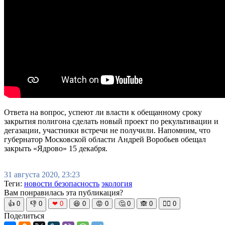
Ответа на вопрос, успеют ли власти к обещанному сроку
закрытия полигона сделать новый проект по рекультивации и
дегазации, участники встречи не получили. Напомним, что
губернатор Московской области Андрей Воробьев обещал
закрыть «Ядрово» 15 декабря.
31 августа 2020, 23:23
Теги:
новости безопасность
экология
Вам понравилась эта публикация?
👍
0
👎
0
❤
0
😆
0
😡
0
🤔
0
🙈
0
🧘‍♀️
0
Поделиться