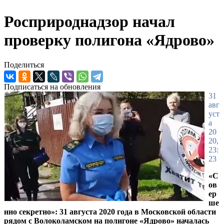
Росприроднадзор начал
проверку полигона «Ядрово»
Поделиться
Подписаться на обновления
31
авг
уст
а
20
20,
23:
23
«С
ов
ер
ше
нно секретно»: 31 августа 2020 года в Московской области
рядом с Волоколамском на полигоне «Ядрово» началась