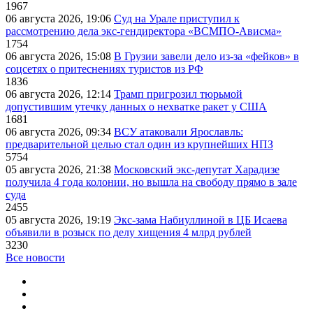
1967
06 августа 2026, 19:06
Суд на Урале приступил к
рассмотрению дела экс-гендиректора «ВСМПО-Ависма»
1754
06 августа 2026, 15:08
В Грузии завели дело из-за «фейков» в
соцсетях о притеснениях туристов из РФ
1836
06 августа 2026, 12:14
Трамп пригрозил тюрьмой
допустившим утечку данных о нехватке ракет у США
1681
06 августа 2026, 09:34
ВСУ атаковали Ярославль:
предварительной целью стал один из крупнейших НПЗ
5754
05 августа 2026, 21:38
Московский экс-депутат Харадизе
получила 4 года колонии, но вышла на свободу прямо в зале
суда
2455
05 августа 2026, 19:19
Экс-зама Набиуллиной в ЦБ Исаева
объявили в розыск по делу хищения 4 млрд рублей
3230
Все новости