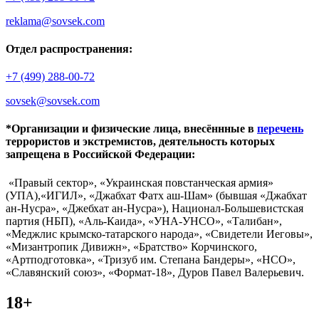
reklama@sovsek.com
Отдел распространения:
+7 (499) 288-00-72
sovsek@sovsek.com
*Организации и физические лица, внесённные в
перечень
террористов и экстремистов, деятельность которых
запрещена в Российской Федерации:
«Правый сектор», «Украинская повстанческая армия»
(УПА),«ИГИЛ», «Джабхат Фатх аш-Шам» (бывшая «Джабхат
ан-Нусра», «Джебхат ан-Нусра»), Национал-Большевистская
партия (НБП), «Аль-Каида», «УНА-УНСО», «Талибан»,
«Меджлис крымско-татарского народа», «Свидетели Иеговы»,
«Мизантропик Дивижн», «Братство» Корчинского,
«Артподготовка», «Тризуб им. Степана Бандеры», «НСО»,
«Славянский союз», «Формат-18», Дуров Павел Валерьевич.
18+