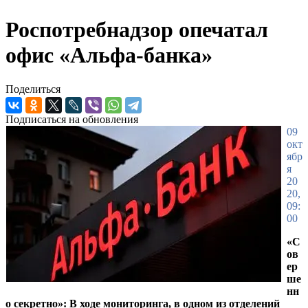
Роспотребнадзор опечатал
офис «Альфа-банка»
Поделиться
Подписаться на обновления
09
окт
ябр
я
20
20,
09:
00
«С
ов
ер
ше
нн
о секретно»: В ходе мониторинга, в одном из отделений