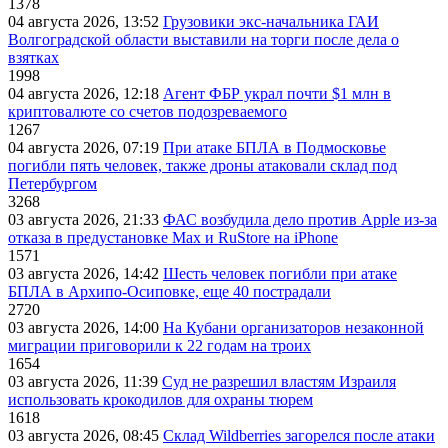
1378
04 августа 2026, 13:52
Грузовики экс-начальника ГАИ
Волгоградской области выставили на торги после дела о
взятках
1998
04 августа 2026, 12:18
Агент ФБР украл почти $1 млн в
криптовалюте со счетов подозреваемого
1267
04 августа 2026, 07:19
При атаке БПЛА в Подмосковье
погибли пять человек, также дроны атаковали склад под
Петербургом
3268
03 августа 2026, 21:33
ФАС возбудила дело против Apple из-за
отказа в предустановке Max и RuStore на iPhone
1571
03 августа 2026, 14:42
Шесть человек погибли при атаке
БПЛА в Архипо-Осиповке, еще 40 пострадали
2720
03 августа 2026, 14:00
На Кубани организаторов незаконной
миграции приговорили к 22 годам на троих
1654
03 августа 2026, 11:39
Суд не разрешил властям Израиля
использовать крокодилов для охраны тюрем
1618
03 августа 2026, 08:45
Склад Wildberries загорелся после атаки