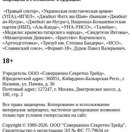
«Правый сектор», «Украинская повстанческая армия»
(УПА),«ИГИЛ», «Джабхат Фатх аш-Шам» (бывшая «Джабхат
ан-Нусра», «Джебхат ан-Нусра»), Национал-Большевистская
партия (НБП), «Аль-Каида», «УНА-УНСО», «Талибан»,
«Меджлис крымско-татарского народа», «Свидетели Иеговы»,
«Мизантропик Дивижн», «Братство» Корчинского,
«Артподготовка», «Тризуб им. Степана Бандеры», «НСО»,
«Славянский союз», «Формат-18», Дуров Павел Валерьевич.
18+
Учредитель: ООО «Совершенно Секретно Трейд».
Юридический адрес: 360051, Кабардино-Балкарская Респ., г.
Нальчик, ул. Пачева, д. 36
Почтовый адрес: 127247, г. Москва, Дмитровское шоссе, д.
100, стр. 2
Все права защищены. Копирование и использование
материалов запрещено, частичное цитирование возможно
только при условии гиперссылки на сайт.
Copyright © 1989-2026. ООО "Совершенно Секретно Трейд".
Свидетельство о регистрации ЭЛ № ФС 77-79634 от