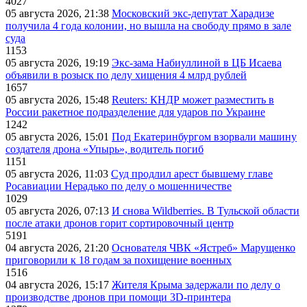
4027
05 августа 2026, 21:38
Московский экс-депутат Харадизе
получила 4 года колонии, но вышла на свободу прямо в зале
суда
1153
05 августа 2026, 19:19
Экс-зама Набиуллиной в ЦБ Исаева
объявили в розыск по делу хищения 4 млрд рублей
1657
05 августа 2026, 15:48
Reuters: КНДР может разместить в
России ракетное подразделение для ударов по Украине
1242
05 августа 2026, 15:01
Под Екатеринбургом взорвали машину
создателя дрона «Упырь», водитель погиб
1151
05 августа 2026, 11:03
Суд продлил арест бывшему главе
Росавиации Нерадько по делу о мошенничестве
1029
05 августа 2026, 07:13
И снова Wildberries. В Тульской области
после атаки дронов горит сортировочный центр
5191
04 августа 2026, 21:20
Основателя ЧВК «Ястреб» Марущенко
приговорили к 18 годам за похищение военных
1516
04 августа 2026, 15:17
Жителя Крыма задержали по делу о
производстве дронов при помощи 3D‑принтера