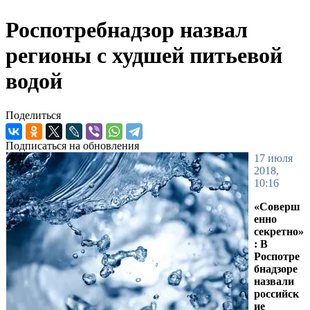
Роспотребнадзор назвал
регионы с худшей питьевой
водой
Поделиться
Подписаться на обновления
17 июля
2018,
10:16
«Соверш
енно
секретно»
: В
Роспотре
бнадзоре
назвали
российск
ие