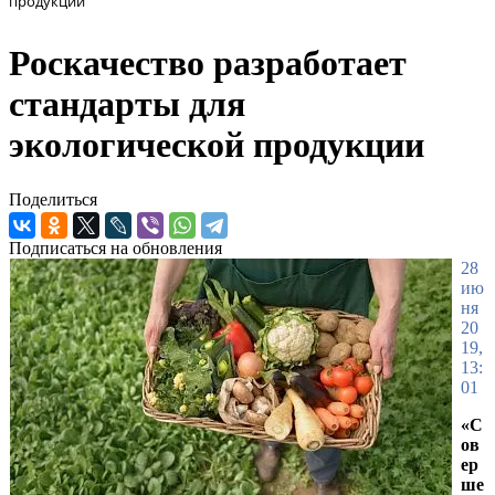
продукции
Роскачество разработает
стандарты для
экологической продукции
Поделиться
Подписаться на обновления
28
ию
ня
20
19,
13:
01
«С
ов
ер
ше