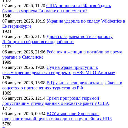
1572
07 августа 2026, 11:20
США попросили РФ освободить
бывшего морпеха Гилмана: он при смерти?
1540
07 августа 2026, 10:19
Украина ударила по складу Wildberries в
Екатеринбурге
1921
06 августа 2026, 21:19
Дрон со взрывчаткой в аэропорту
Лейпцига: собрали все подробности
2133
06 августа 2026, 21:06
Ребёнок и женщина погибли во время
урагана в Смоленске
1999
06 августа 2026, 19:06
Суд на Урале приступил к
рассмотрению дела экс-гендиректора «ВСМПО-Ависма»
1786
06 августа 2026, 15:08
В Грузии завели дело из-за «фейков» в
соцсетях о притеснениях туристов из РФ
1869
06 августа 2026, 12:14
Трамп пригрозил тюрьмой
допустившим утечку данных о нехватке ракет у США
1713
06 августа 2026, 09:34
ВСУ атаковали Ярославль:
предварительной целью стал один из крупнейших НПЗ
5788