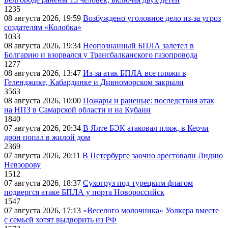
1235
08 августа 2026, 19:59
Возбуждено уголовное дело из-за угроз
создателям «Колобка»
1033
08 августа 2026, 19:34
Неопознанный БПЛА залетел в
Болгарию и взорвался у Трансбалканского газопровода
1277
08 августа 2026, 13:47
Из-за атак БПЛА все пляжи в
Геленджике, Кабардинке и Дивноморском закрыли
3563
08 августа 2026, 10:00
Пожары и раненые: последствия атак
на НПЗ в Самарской области и на Кубани
1840
07 августа 2026, 20:34
В Ялте БЭК атаковал пляж, в Керчи
дрон попал в жилой дом
2369
07 августа 2026, 20:11
В Петербурге заочно арестовали Лидию
Невзорову
1512
07 августа 2026, 18:37
Сухогруз под турецким флагом
подвергся атаке БПЛА у порта Новороссийск
1547
07 августа 2026, 17:13
«Веселого молочника» Уолкера вместе
с семьей хотят выдворить из РФ