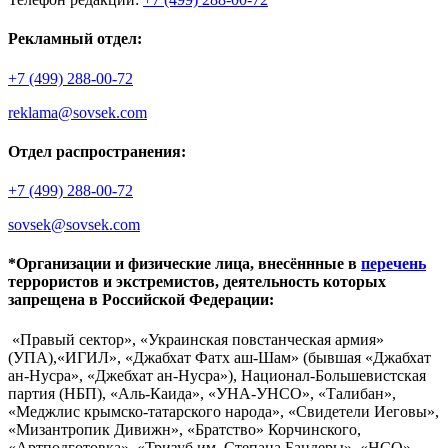
Рекламный отдел:
+7 (499) 288-00-72
reklama@sovsek.com
Отдел распространения:
+7 (499) 288-00-72
sovsek@sovsek.com
*Организации и физические лица, внесённные в
перечень
террористов и экстремистов, деятельность которых
запрещена в Российской Федерации:
«Правый сектор», «Украинская повстанческая армия»
(УПА),«ИГИЛ», «Джабхат Фатх аш-Шам» (бывшая «Джабхат
ан-Нусра», «Джебхат ан-Нусра»), Национал-Большевистская
партия (НБП), «Аль-Каида», «УНА-УНСО», «Талибан»,
«Меджлис крымско-татарского народа», «Свидетели Иеговы»,
«Мизантропик Дивижн», «Братство» Корчинского,
«Артподготовка», «Тризуб им. Степана Бандеры», «НСО»,