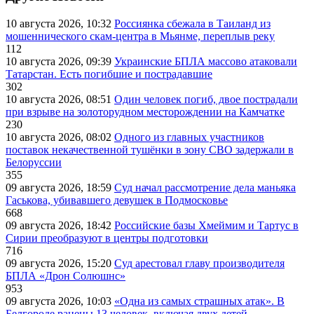
10 августа 2026, 10:32
Россиянка сбежала в Таиланд из
мошеннического скам-центра в Мьянме, переплыв реку
112
10 августа 2026, 09:39
Украинские БПЛА массово атаковали
Татарстан. Есть погибшие и пострадавшие
302
10 августа 2026, 08:51
Один человек погиб, двое пострадали
при взрыве на золоторудном месторождении на Камчатке
230
10 августа 2026, 08:02
Одного из главных участников
поставок некачественной тушёнки в зону СВО задержали в
Белоруссии
355
09 августа 2026, 18:59
Суд начал рассмотрение дела маньяка
Гаськова, убивавшего девушек в Подмосковье
668
09 августа 2026, 18:42
Российские базы Хмеймим и Тартус в
Сирии преобразуют в центры подготовки
716
09 августа 2026, 15:20
Суд арестовал главу производителя
БПЛА «Дрон Солюшнс»
953
09 августа 2026, 10:03
«Одна из самых страшных атак». В
Белгороде ранены 13 человек, включая двух детей