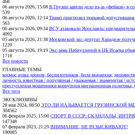
468
06 августа 2026, 15:08
В Грузии завели дело из-за «фейков» в с
539
06 августа 2026, 12:14
Трамп пригрозил тюрьмой допустившим 
563
06 августа 2026, 09:34
ВСУ атаковали Ярославль: предварител
4092
05 августа 2026, 21:38
Московский экс-депутат Харадизе получи
1220
05 августа 2026, 19:19
Экс-зама Набиуллиной в ЦБ Исаева объя
1718
Все новости
ГЛАВНЫЕ ТЕМЫ
космос
атака дронов, беспилотников, бпла
монархия, дворянств
личность известная / популярная / уважаемая / знаменитая / ис
преступления
мошенники
коррупция
миграционная политика,
Все теги
ЭКСКЛЮЗИВЫ
28 мая 2024, 08:50
ЭТО ЛИ НАЗЫВАЕТСЯ ГРУЗИНСКОЙ М
304562
06 февраля 2025, 15:00
СПОРТ В СССР: СКАНДАЛЫ, ИНТР
147348
07 февраля 2023, 21:29
ВНИМАНИЕ, НЕ РАЗЫСКИВАЮТ!
190085