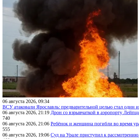
06 августа 2026, 09:34
ВСУ атаковали Ярославль: предварительной целью стал один
06 августа 2026, 21:19
Дрон со взрывчаткой в аэропорту Лейпци
740
06 августа 2026, 21:06
Ребёнок и женщина погибли во время ур
555
06 августа 2026, 19:06
Суд на Урале приступил к рассмотрени