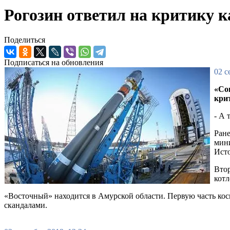
Рогозин ответил на критику 
Поделиться
Подписаться на обновления
02 с
«Со
кри
- А 
Ране
мини
Исто
Втор
котл
«Восточный» находится в Амурской области. Первую часть кос
скандалами.