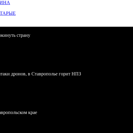
ЩИНА
СТАРЫЕ
окинуть страну
атаки дронов, в Ставрополье горит НПЗ
тавропольском крае