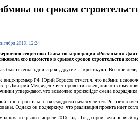
кабмина по срокам строительст
ентября 2019, 12:24
вершенно секретно»: Глава госкорпорации «Роскосмос» Дмитри
тиковала его ведомство в срывах сроков строительства кос
так было всегда: одни строят, другие — критикуют. Все при деле,
е вице-премьер РФ Юрий Борисов отметил, что кабмин недоволен
стр Дмитрий Медведев хочет провести совещание по этому пов
чники утверждают, что возможно произойдет смена подрядчика
ой этап строительства космодрома начался летом. Рогозин отмеч
ованы. Однако он подчеркнул, что реализация проекта идет согл
модрома открыли в апреле 2016 года. Тогда произвели первый 