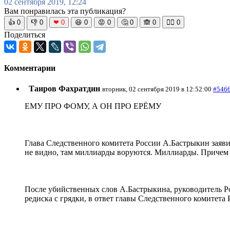
02 сентября 2019, 12:24
Вам понравилась эта публикация?
👍
0
👎
0
❤
0
😆
0
😡
0
🤔
0
🙈
0
🧘‍♀️
0
Поделиться
Комментарии
Таиров Фахратдин
вторник, 02 сентября 2019 в 12:52:00
#546
ЕМУ ПРО ФОМУ, А ОН ПРО ЕРЁМУ
Глава Следственного комитета России А.Бастрыкин заяви
не видно, там миллиарды воруются. Миллиарды. Причем те
После убийственных слов А.Бастрыкина, руководитель Рос
редиска с грядки, в ответ главы Следственного комитета 