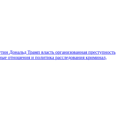
утин
Дональд Трамп
власть
организованная преступность
ные отношения и политика
расследования
криминал,