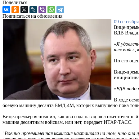
Поделиться
Подписаться на обновления
09 сентября
Вице-премь
ВДВ Влади
«
Я удовлет
тех войск, 
По его оцен
Вице-премь
инициатива
«
ВДВ надо 
В ходе осм
боевую машину десанта БМД-4М, которых выпущено пока толь
Вице-премьер вспомнил, как два года назад шел ожесточенны
машина десантным войскам, или нет, передает ИТАР-ТАСС.
"
Военно-промышленная комиссия настаивала на том, что она ну
зрения тех, кто знает технику, является ее профессиональны