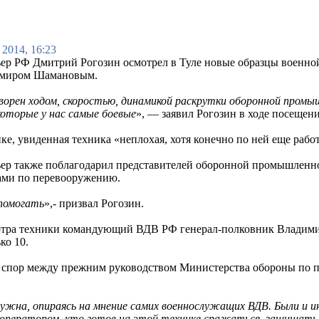
 2014, 16:23
ер РФ Дмитрий Рогозин осмотрел в Туле новые образцы военно
миром Шамановым.
ворен ходом, скоростью, динамикой раскрутки оборонной промы
которые у нас самые боевые
», — заявил Рогозин в ходе посещен
ке, увиденная техника «неплохая, хотя конечно по ней еще рабо
ер также поблагодарил представителей оборонной промышленнос
ми по перевооружению.
помогать
»,- призвал Рогозин.
отра техники командующий ВДВ РФ генерал-полковник Владими
ко 10.
й спор между прежним руководством Министерства обороны по 
жна, опираясь на мнение самих военнослужащих ВДВ. Были и ины
м оператором, кто готов на этой технике сражаться, защищать 