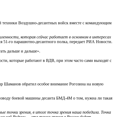
й техники Воздушно-десантных войск вместе с командующим
шленности, которая сейчас работает в основном в интересах
ия 51-го парашютно-десантного полка, передает РИА Новости.
тать дальше и дальше».
ти, которые работают в ВДВ, при этом часто сами выходят с
р Шаманов обратил особое внимание Рогозина на новую
поводу боевой машины десанта БМД-4М о том, нужна ли такая
е точки зрения, в итоге точка зрения наша победила. Точка
на ней Родину — эта точка зрения в России будет