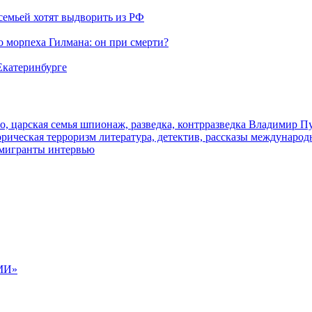
семьей хотят выдворить из РФ
морпеха Гилмана: он при смерти?
 Екатеринбурге
о, царская семья
шпионаж, разведка, контрразведка
Владимир П
торическая
терроризм
литература, детектив, рассказы
международ
 мигранты
интервью
МИ»