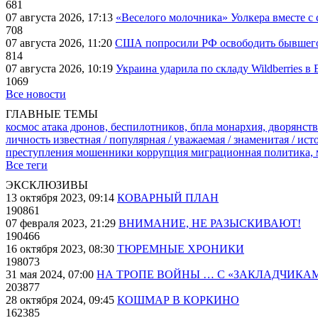
681
07 августа 2026, 17:13
«Веселого молочника» Уолкера вместе с 
708
07 августа 2026, 11:20
США попросили РФ освободить бывшего 
814
07 августа 2026, 10:19
Украина ударила по складу Wildberries в
1069
Все новости
ГЛАВНЫЕ ТЕМЫ
космос
атака дронов, беспилотников, бпла
монархия, дворянств
личность известная / популярная / уважаемая / знаменитая / ис
преступления
мошенники
коррупция
миграционная политика,
Все теги
ЭКСКЛЮЗИВЫ
13 октября 2023, 09:14
КОВАРНЫЙ ПЛАН
190861
07 февраля 2023, 21:29
ВНИМАНИЕ, НЕ РАЗЫСКИВАЮТ!
190466
16 октября 2023, 08:30
ТЮРЕМНЫЕ ХРОНИКИ
198073
31 мая 2024, 07:00
НА ТРОПЕ ВОЙНЫ … С «ЗАКЛАДЧИКА
203877
28 октября 2024, 09:45
КОШМАР В КОРКИНО
162385