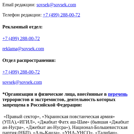
Email редакции:
sovsek@sovsek.com
Телефон редакции:
+7 (499) 288-00-72
Рекламный отдел:
+7 (499) 288-00-72
reklama@sovsek.com
Отдел распространения:
+7 (499) 288-00-72
sovsek@sovsek.com
*Организации и физические лица, внесённные в
перечень
террористов и экстремистов, деятельность которых
запрещена в Российской Федерации:
«Правый сектор», «Украинская повстанческая армия»
(УПА),«ИГИЛ», «Джабхат Фатх аш-Шам» (бывшая «Джабхат
ан-Нусра», «Джебхат ан-Нусра»), Национал-Большевистская
партия (НБП), «Аль-Каида», «УНА-УНСО», «Талибан»,