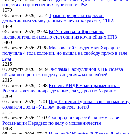
соцсетях о притеснениях туристов из РФ
1579
06 августа 2026, 12:14
Трамп пригрозил тюрьмой
допустившим утечку данных о нехватке ракет у США
1449
06 августа 2026, 09:34
ВСУ атаковали Ярославль:
предварительной целью стал один из крупнейших НПЗ
5460
05 августа 2026, 21:38
Московский экс-депутат Харадизе
получила 4 года колонии, но вышла на свободу прямо в зале
суда
2215
05 августа 2026, 19:19
Экс-зама Набиуллиной в ЦБ Исаева
объявили в розыск по делу хищения 4 млрд рублей
2915
05 августа 2026, 15:48
Reuters: КНДР может разместить в
России ракетное подразделение для ударов по Украине
2269
05 августа 2026, 15:01
Под Екатеринбургом взорвали машину
создателя дрона «Упырь», водитель погиб
2115
05 августа 2026, 11:03
Суд продлил арест бывшему главе
Росавиации Нерадько по делу о мошенничестве
1968
05 августа 2026, 07:13
И снова Wildberries. В Тульской области