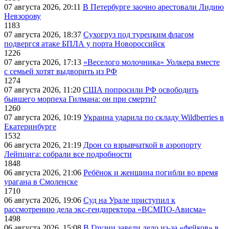
07 августа 2026, 20:11
В Петербурге заочно арестовали Лидию
Невзорову
1183
07 августа 2026, 18:37
Сухогруз под турецким флагом
подвергся атаке БПЛА у порта Новороссийск
1226
07 августа 2026, 17:13
«Веселого молочника» Уолкера вместе
с семьей хотят выдворить из РФ
1274
07 августа 2026, 11:20
США попросили РФ освободить
бывшего морпеха Гилмана: он при смерти?
1260
07 августа 2026, 10:19
Украина ударила по складу Wildberries в
Екатеринбурге
1532
06 августа 2026, 21:19
Дрон со взрывчаткой в аэропорту
Лейпцига: собрали все подробности
1848
06 августа 2026, 21:06
Ребёнок и женщина погибли во время
урагана в Смоленске
1710
06 августа 2026, 19:06
Суд на Урале приступил к
рассмотрению дела экс-гендиректора «ВСМПО-Ависма»
1498
06 августа 2026, 15:08
В Грузии завели дело из-за «фейков» в