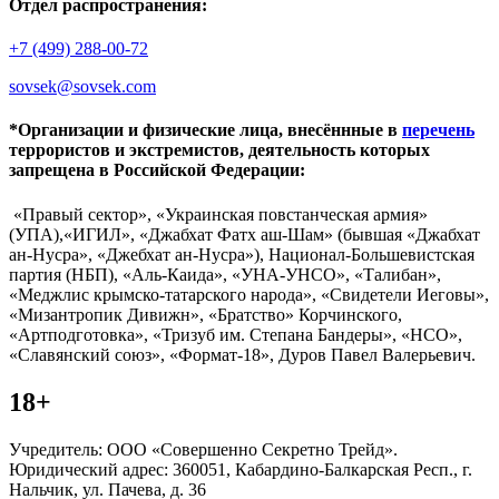
Отдел распространения:
+7 (499) 288-00-72
sovsek@sovsek.com
*Организации и физические лица, внесённные в
перечень
террористов и экстремистов, деятельность которых
запрещена в Российской Федерации:
«Правый сектор», «Украинская повстанческая армия»
(УПА),«ИГИЛ», «Джабхат Фатх аш-Шам» (бывшая «Джабхат
ан-Нусра», «Джебхат ан-Нусра»), Национал-Большевистская
партия (НБП), «Аль-Каида», «УНА-УНСО», «Талибан»,
«Меджлис крымско-татарского народа», «Свидетели Иеговы»,
«Мизантропик Дивижн», «Братство» Корчинского,
«Артподготовка», «Тризуб им. Степана Бандеры», «НСО»,
«Славянский союз», «Формат-18», Дуров Павел Валерьевич.
18+
Учредитель: ООО «Совершенно Секретно Трейд».
Юридический адрес: 360051, Кабардино-Балкарская Респ., г.
Нальчик, ул. Пачева, д. 36