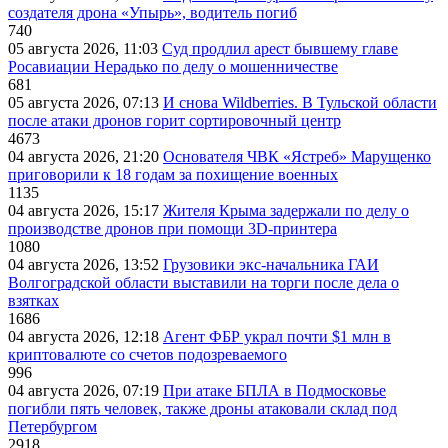
создателя дрона «Упырь», водитель погиб
740
05 августа 2026, 11:03
Суд продлил арест бывшему главе
Росавиации Нерадько по делу о мошенничестве
681
05 августа 2026, 07:13
И снова Wildberries. В Тульской области
после атаки дронов горит сортировочный центр
4673
04 августа 2026, 21:20
Основателя ЧВК «Ястреб» Марущенко
приговорили к 18 годам за похищение военных
1135
04 августа 2026, 15:17
Жителя Крыма задержали по делу о
производстве дронов при помощи 3D‑принтера
1080
04 августа 2026, 13:52
Грузовики экс-начальника ГАИ
Волгоградской области выставили на торги после дела о
взятках
1686
04 августа 2026, 12:18
Агент ФБР украл почти $1 млн в
криптовалюте со счетов подозреваемого
996
04 августа 2026, 07:19
При атаке БПЛА в Подмосковье
погибли пять человек, также дроны атаковали склад под
Петербургом
2918