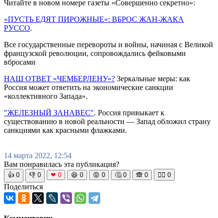
Читайте в новом номере газеты «Совершенно секретно»:
«ПУСТЬ ЕДЯТ ПИРОЖНЫЕ»: ВБРОС ЖАН-ЖАКА
РУССО
.
Все государственные перевороты и войны, начиная с Великой
французской революции, сопровождались фейковыми
вбросами
НАШ ОТВЕТ «ЧЕМБЕРЛЕНУ»?
Зеркальные меры: как
Россия может ответить на экономические санкции
«коллективного Запада».
"ЖЕЛЕЗНЫЙ ЗАНАВЕС"
. Россия привыкает к
существованию в новой реальности — Запад обложил страну
санкциями как красными флажками.
14 марта 2022, 12:54
Вам понравилась эта публикация?
👍
0
👎
0
❤
0
😆
0
😡
0
🤔
0
🙈
0
🧘‍♀️
0
Поделиться