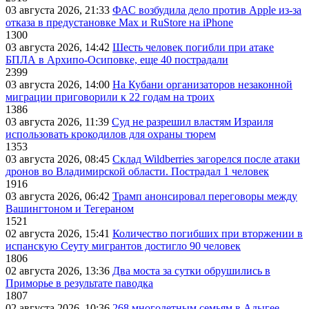
03 августа 2026, 21:33
ФАС возбудила дело против Apple из-за
отказа в предустановке Max и RuStore на iPhone
1300
03 августа 2026, 14:42
Шесть человек погибли при атаке
БПЛА в Архипо-Осиповке, еще 40 пострадали
2399
03 августа 2026, 14:00
На Кубани организаторов незаконной
миграции приговорили к 22 годам на троих
1386
03 августа 2026, 11:39
Суд не разрешил властям Израиля
использовать крокодилов для охраны тюрем
1353
03 августа 2026, 08:45
Склад Wildberries загорелся после атаки
дронов во Владимирской области. Пострадал 1 человек
1916
03 августа 2026, 06:42
Трамп анонсировал переговоры между
Вашингтоном и Тегераном
1521
02 августа 2026, 15:41
Количество погибших при вторжении в
испанскую Сеуту мигрантов достигло 90 человек
1806
02 августа 2026, 13:36
Два моста за сутки обрушились в
Приморье в результате паводка
1807
02 августа 2026, 10:36
268 многодетным семьям в Адыгее