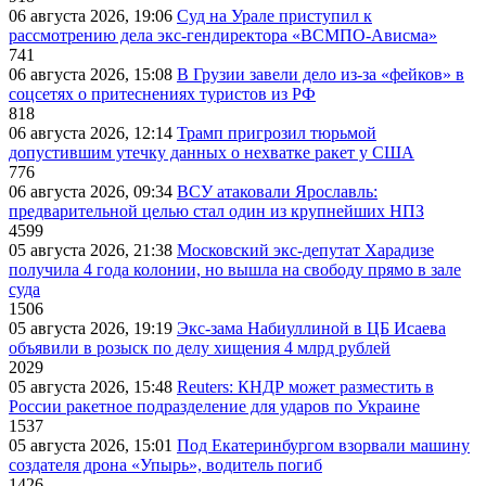
06 августа 2026, 19:06
Суд на Урале приступил к
рассмотрению дела экс-гендиректора «ВСМПО-Ависма»
741
06 августа 2026, 15:08
В Грузии завели дело из-за «фейков» в
соцсетях о притеснениях туристов из РФ
818
06 августа 2026, 12:14
Трамп пригрозил тюрьмой
допустившим утечку данных о нехватке ракет у США
776
06 августа 2026, 09:34
ВСУ атаковали Ярославль:
предварительной целью стал один из крупнейших НПЗ
4599
05 августа 2026, 21:38
Московский экс-депутат Харадизе
получила 4 года колонии, но вышла на свободу прямо в зале
суда
1506
05 августа 2026, 19:19
Экс-зама Набиуллиной в ЦБ Исаева
объявили в розыск по делу хищения 4 млрд рублей
2029
05 августа 2026, 15:48
Reuters: КНДР может разместить в
России ракетное подразделение для ударов по Украине
1537
05 августа 2026, 15:01
Под Екатеринбургом взорвали машину
создателя дрона «Упырь», водитель погиб
1426