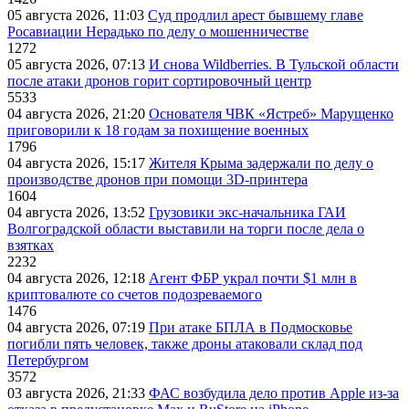
05 августа 2026, 11:03
Суд продлил арест бывшему главе
Росавиации Нерадько по делу о мошенничестве
1272
05 августа 2026, 07:13
И снова Wildberries. В Тульской области
после атаки дронов горит сортировочный центр
5533
04 августа 2026, 21:20
Основателя ЧВК «Ястреб» Марущенко
приговорили к 18 годам за похищение военных
1796
04 августа 2026, 15:17
Жителя Крыма задержали по делу о
производстве дронов при помощи 3D‑принтера
1604
04 августа 2026, 13:52
Грузовики экс-начальника ГАИ
Волгоградской области выставили на торги после дела о
взятках
2232
04 августа 2026, 12:18
Агент ФБР украл почти $1 млн в
криптовалюте со счетов подозреваемого
1476
04 августа 2026, 07:19
При атаке БПЛА в Подмосковье
погибли пять человек, также дроны атаковали склад под
Петербургом
3572
03 августа 2026, 21:33
ФАС возбудила дело против Apple из-за