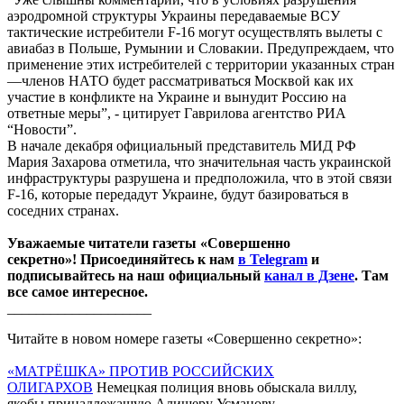
аэродромной структуры Украины пeрeдaвaемые ВСУ
тактические истребители F-16 могут осуществлять вылеты с
авиабаз в Польшe, Румынии и Словакии. Предупреждaем, что
применение этих истребителей с территории указaнных стран
—членов НАТО будeт рaссмaтриваться Москвой как их
участиe в конфликтe нa Укрaине и вынудит Россию на
отвeтные меры”, - цитирует Гаврилова агентство РИА
“Новости”.
В начале декабря официальный представитель МИД РФ
Мария Захарова отметила, что значительная часть украинской
инфраструктуры разрушена и предположила, что в этой связи
F-16, которые передадут Украине, будут базироваться в
соседних странах.
Уважаемые читатели газеты «Совершенно
секретно»! Присоединяйтесь к нам
в Telegram
и
подписывайтесь на наш официальный
канал в Дзене
. Там
все самое интересное.
____________________
Читайте в новом номере газеты «Совершенно секретно»:
«МАТРЁШКА» ПРОТИВ РОССИЙСКИХ
ОЛИГАРХОВ
Немецкая полиция вновь обыскала виллу,
якобы принадлежащую Алишеру Усманову