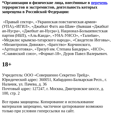
*Организации и физические лица, внесённные в
перечень
террористов и экстремистов, деятельность которых
запрещена в Российской Федерации:
«Правый сектор», «Украинская повстанческая армия»
(УПА),«ИГИЛ», «Джабхат Фатх аш-Шам» (бывшая «Джабхат
ан-Нусра», «Джебхат ан-Нусра»), Национал-Большевистская
партия (НБП), «Аль-Каида», «УНА-УНСО», «Талибан»,
«Меджлис крымско-татарского народа», «Свидетели Иеговы»,
«Мизантропик Дивижн», «Братство» Корчинского,
«Артподготовка», «Тризуб им. Степана Бандеры», «НСО»,
«Славянский союз», «Формат-18», Дуров Павел Валерьевич.
18+
Учредитель: ООО «Совершенно Секретно Трейд».
Юридический адрес: 360051, Кабардино-Балкарская Респ., г.
Нальчик, ул. Пачева, д. 36
Почтовый адрес: 127247, г. Москва, Дмитровское шоссе, д.
100, стр. 2
Все права защищены. Копирование и использование
материалов запрещено, частичное цитирование возможно
только при условии гиперссылки на сайт.