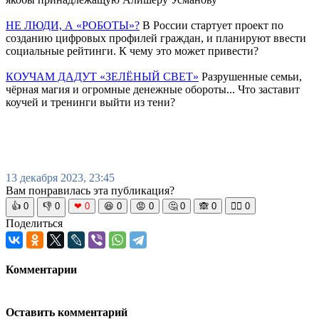
НЕ ЛЮДИ, А «РОБОТЫ»?
В России стартует проект по
созданию цифровых профилей граждан, и планируют ввести
социальные рейтинги. К чему это может привести?
КОУЧАМ ДАДУТ «ЗЕЛЁНЫЙ СВЕТ»
Разрушенные семьи,
чёрная магия и огромные денежные обороты... Что заставит
коучей и тренинги выйти из тени?
13 декабря 2023, 23:45
Вам понравилась эта публикация?
👍
0
👎
0
❤
0
😆
0
😡
0
🤔
0
🙈
0
🧘‍♀️
0
Поделиться
Комментарии
Оставить комментарий