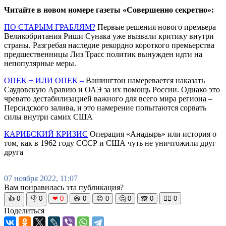
Читайте в новом номере газеты «Совершенно секретно»:
ПО СТАРЫМ ГРАБЛЯМ?
Первые решения нового премьера
Великобритания Риши Сунака уже вызвали критику внутри
страны. Разгребая наследие рекордно короткого премьерства
предшественницы Лиз Трасс политик вынужден идти на
непопулярные меры.
ОПЕК + ИЛИ ОПЕК –
Вашингтон намеревается наказать
Саудовскую Аравию и ОАЭ за их помощь России. Однако это
чревато дестабилизацией важного для всего мира региона –
Персидского залива, и это намерение попытаются сорвать
силы внутри самих США
КАРИБСКИЙ КРИЗИС
Операция «Анадырь» или история о
том, как в 1962 году СССР и США чуть не уничтожили друг
друга
07 ноября 2022, 11:07
Вам понравилась эта публикация?
👍
0
👎
0
❤
0
😆
0
😡
0
🤔
0
🙈
0
🧘‍♀️
0
Поделиться