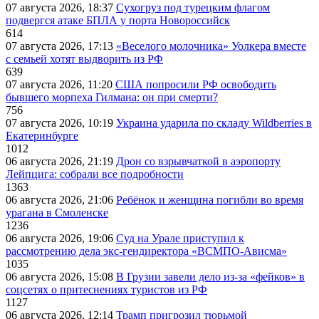
07 августа 2026, 18:37
Сухогруз под турецким флагом
подвергся атаке БПЛА у порта Новороссийск
614
07 августа 2026, 17:13
«Веселого молочника» Уолкера вместе
с семьей хотят выдворить из РФ
639
07 августа 2026, 11:20
США попросили РФ освободить
бывшего морпеха Гилмана: он при смерти?
756
07 августа 2026, 10:19
Украина ударила по складу Wildberries в
Екатеринбурге
1012
06 августа 2026, 21:19
Дрон со взрывчаткой в аэропорту
Лейпцига: собрали все подробности
1363
06 августа 2026, 21:06
Ребёнок и женщина погибли во время
урагана в Смоленске
1236
06 августа 2026, 19:06
Суд на Урале приступил к
рассмотрению дела экс-гендиректора «ВСМПО-Ависма»
1035
06 августа 2026, 15:08
В Грузии завели дело из-за «фейков» в
соцсетях о притеснениях туристов из РФ
1127
06 августа 2026, 12:14
Трамп пригрозил тюрьмой