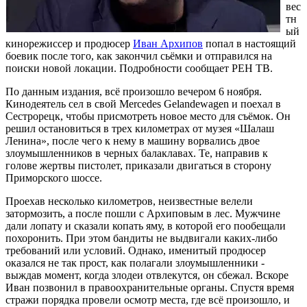
вес
тн
ый
кинорежиссер и продюсер
Иван Архипов
попал в настоящий
боевик после того, как закончил сьёмки и отправился на
поиски новой локации. Подробности сообщает РЕН ТВ.
По данным издания, всё произошло вечером 6 ноября.
Кинодеятель сел в свой Mercedes Gelandewagen и поехал в
Сестрорецк, чтобы присмотреть новое место для съёмок. Он
решил остановиться в трех километрах от музея «Шалаш
Ленина», после чего к нему в машину ворвались двое
злоумышленников в черных балаклавах. Те, направив к
голове жертвы пистолет, приказали двигаться в сторону
Приморского шоссе.
Проехав несколько километров, неизвестные велели
затормозить, а после пошли с Архиповым в лес. Мужчине
дали лопату и сказали копать яму, в которой его пообещали
похоронить. При этом бандиты не выдвигали каких-либо
требований или условий. Однако, именитый продюсер
оказался не так прост, как полагали злоумышленники -
выждав момент, когда злодеи отвлекутся, он сбежал. Вскоре
Иван позвонил в правоохранительные органы. Спустя время
стражи порядка провели осмотр места, где всё произошло, и