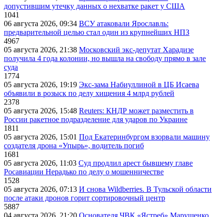
допустившим утечку данных о нехватке ракет у США
1041
06 августа 2026, 09:34
ВСУ атаковали Ярославль:
предварительной целью стал один из крупнейших НПЗ
4967
05 августа 2026, 21:38
Московский экс-депутат Харадизе
получила 4 года колонии, но вышла на свободу прямо в зале
суда
1774
05 августа 2026, 19:19
Экс-зама Набиуллиной в ЦБ Исаева
объявили в розыск по делу хищения 4 млрд рублей
2378
05 августа 2026, 15:48
Reuters: КНДР может разместить в
России ракетное подразделение для ударов по Украине
1811
05 августа 2026, 15:01
Под Екатеринбургом взорвали машину
создателя дрона «Упырь», водитель погиб
1681
05 августа 2026, 11:03
Суд продлил арест бывшему главе
Росавиации Нерадько по делу о мошенничестве
1528
05 августа 2026, 07:13
И снова Wildberries. В Тульской области
после атаки дронов горит сортировочный центр
5887
04 августа 2026, 21:20
Основателя ЧВК «Ястреб» Марущенко