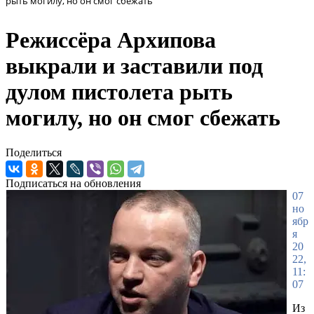
рыть могилу, но он смог сбежать
Режиссёра Архипова
выкрали и заставили под
дулом пистолета рыть
могилу, но он смог сбежать
Поделиться
Подписаться на обновления
07
но
ябр
я
20
22,
11:
07
Из