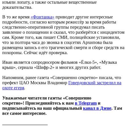
изъяли лопату, а также остальные вещественные
доказательства.
В то же время
«Фонтанка»
приводит другие интересные
подробности, согласно которым режиссёр за время работы
следственно-оперативной группы передумал писать
заявление о похищении и сказал, что разберётся с инцидентом
сам. Кроме того, как пишет СМИ, полицейские установили,
что за полтора часа до звонка в соцсетях Архипова была
размещена запись о его трагической смерти и сборе средств на
похороны. Сейчас идёт проверка.
Иван является сопродюсером фильмов «Ёлки-5», «Музыка
крыш», сериала «Шифр-2» и многих других работ.
Напомним, ранее газета «Совершенно секретно» писала, что
префект ЦАО Москвы Владимир
Говердовский застрелил на
охоте егеря
.
Уважаемые читатели газеты «Совершенно
секретно»! Присоединяйтесь к нам
в Telegram
и
подписывайтесь на наш официальный
канал в Дзене
. Там
все самое интересное.
____________________