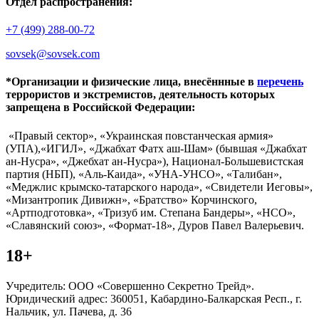
Отдел распространения:
+7 (499) 288-00-72
sovsek@sovsek.com
*Организации и физические лица, внесённные в
перечень
террористов и экстремистов, деятельность которых
запрещена в Российской Федерации:
«Правый сектор», «Украинская повстанческая армия»
(УПА),«ИГИЛ», «Джабхат Фатх аш-Шам» (бывшая «Джабхат
ан-Нусра», «Джебхат ан-Нусра»), Национал-Большевистская
партия (НБП), «Аль-Каида», «УНА-УНСО», «Талибан»,
«Меджлис крымско-татарского народа», «Свидетели Иеговы»,
«Мизантропик Дивижн», «Братство» Корчинского,
«Артподготовка», «Тризуб им. Степана Бандеры», «НСО»,
«Славянский союз», «Формат-18», Дуров Павел Валерьевич.
18+
Учредитель: ООО «Совершенно Секретно Трейд».
Юридический адрес: 360051, Кабардино-Балкарская Респ., г.
Нальчик, ул. Пачева, д. 36