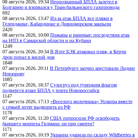
08 августа 2026, 19:34
Неопознанный БПЛА залетел в
Болгарию и взорвался у Трансбалканского газопровода
692
08 августа 2026, 13:47
Из-за атак БПЛА все пляжи в
Геленджике, Кабардинке и Дивноморском закрыли
2420
08 августа 2026, 10:00
Пожары и раненые: последствия атак
на НПЗ в Самарской области и на Кубани
1249
07 августа 2026, 20:34
В Ялте БЭК атаковал пляж, в Керчи
дрон попал в жилой дом
1848
07 августа 2026, 20:11
В Петербурге заочно арестовали Лидию
Невзорову
1085
07 августа 2026, 18:37
Сухогруз под турецким флагом
подвергся атаке БПЛА у порта Новороссийск
1147
07 августа 2026, 17:13
«Веселого молочника» Уолкера вместе
с семьей хотят выдворить из РФ
1178
07 августа 2026, 11:20
США попросили РФ освободить
бывшего морпеха Гилмана: он при смерти?
1171
07 августа 2026, 10:19
Украина ударила по складу Wildberries в