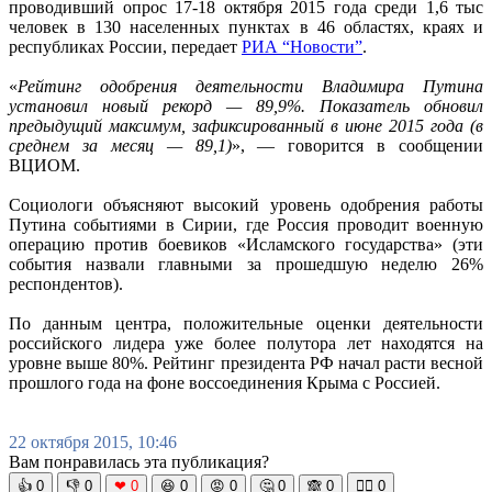
проводивший опрос 17-18 октября 2015 года среди 1,6 тыс
человек в 130 населенных пунктах в 46 областях, краях и
республиках России, передает
РИА “Новости”
.
«
Рейтинг одобрения деятельности Владимира Путина
установил новый рекорд — 89,9%. Показатель обновил
предыдущий максимум, зафиксированный в июне 2015 года (в
среднем за месяц — 89,1)
», — говорится в сообщении
ВЦИОМ.
Социологи объясняют высокий уровень одобрения работы
Путина событиями в Сирии, где Россия проводит военную
операцию против боевиков «Исламского государства» (эти
события назвали главными за прошедшую неделю 26%
респондентов).
По данным центра, положительные оценки деятельности
российского лидера уже более полутора лет находятся на
уровне выше 80%. Рейтинг президента РФ начал расти весной
прошлого года на фоне воссоединения Крыма с Россией.
22 октября 2015, 10:46
Вам понравилась эта публикация?
👍
0
👎
0
❤
0
😆
0
😡
0
🤔
0
🙈
0
🧘‍♀️
0