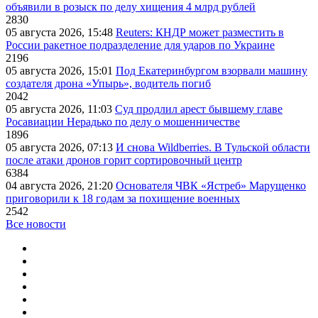
объявили в розыск по делу хищения 4 млрд рублей
2830
05 августа 2026, 15:48
Reuters: КНДР может разместить в
России ракетное подразделение для ударов по Украине
2196
05 августа 2026, 15:01
Под Екатеринбургом взорвали машину
создателя дрона «Упырь», водитель погиб
2042
05 августа 2026, 11:03
Суд продлил арест бывшему главе
Росавиации Нерадько по делу о мошенничестве
1896
05 августа 2026, 07:13
И снова Wildberries. В Тульской области
после атаки дронов горит сортировочный центр
6384
04 августа 2026, 21:20
Основателя ЧВК «Ястреб» Марущенко
приговорили к 18 годам за похищение военных
2542
Все новости