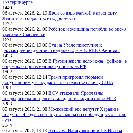
Екатеринбурге
1446
06 августа 2026, 21:19
Дрон со взрывчаткой в аэропорту
Лейпцига: собрали все подробности
1772
06 августа 2026, 21:06
Ребёнок и женщина погибли во время
урагана в Смоленске
1631
06 августа 2026, 19:06
Суд на Урале приступил к
рассмотрению дела экс-гендиректора «ВСМПО-Ависма»
1423
06 августа 2026, 15:08
В Грузии завели дело из-за «фейков» в
соцсетях о притеснениях туристов из РФ
1502
06 августа 2026, 12:14
Трамп пригрозил тюрьмой
допустившим утечку данных о нехватке ракет у США
1381
06 августа 2026, 09:34
ВСУ атаковали Ярославль:
предварительной целью стал один из крупнейших НПЗ
5383
05 августа 2026, 21:38
Московский экс-депутат Харадизе
получила 4 года колонии, но вышла на свободу прямо в зале
суда
2144
05 августа 2026, 19:19
Экс-зама Набиуллиной в ЦБ Исаева