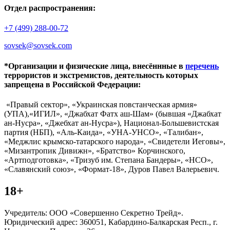
Отдел распространения:
+7 (499) 288-00-72
sovsek@sovsek.com
*Организации и физические лица, внесённные в
перечень
террористов и экстремистов, деятельность которых
запрещена в Российской Федерации:
«Правый сектор», «Украинская повстанческая армия»
(УПА),«ИГИЛ», «Джабхат Фатх аш-Шам» (бывшая «Джабхат
ан-Нусра», «Джебхат ан-Нусра»), Национал-Большевистская
партия (НБП), «Аль-Каида», «УНА-УНСО», «Талибан»,
«Меджлис крымско-татарского народа», «Свидетели Иеговы»,
«Мизантропик Дивижн», «Братство» Корчинского,
«Артподготовка», «Тризуб им. Степана Бандеры», «НСО»,
«Славянский союз», «Формат-18», Дуров Павел Валерьевич.
18+
Учредитель: ООО «Совершенно Секретно Трейд».
Юридический адрес: 360051, Кабардино-Балкарская Респ., г.