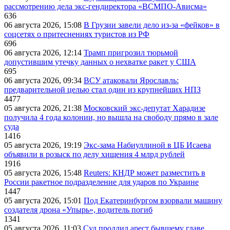
рассмотрению дела экс-гендиректора «ВСМПО-Ависма»
636
06 августа 2026, 15:08
В Грузии завели дело из-за «фейков» в
соцсетях о притеснениях туристов из РФ
696
06 августа 2026, 12:14
Трамп пригрозил тюрьмой
допустившим утечку данных о нехватке ракет у США
695
06 августа 2026, 09:34
ВСУ атаковали Ярославль:
предварительной целью стал один из крупнейших НПЗ
4477
05 августа 2026, 21:38
Московский экс-депутат Харадизе
получила 4 года колонии, но вышла на свободу прямо в зале
суда
1416
05 августа 2026, 19:19
Экс-зама Набиуллиной в ЦБ Исаева
объявили в розыск по делу хищения 4 млрд рублей
1916
05 августа 2026, 15:48
Reuters: КНДР может разместить в
России ракетное подразделение для ударов по Украине
1447
05 августа 2026, 15:01
Под Екатеринбургом взорвали машину
создателя дрона «Упырь», водитель погиб
1341
05 августа 2026, 11:03
Суд продлил арест бывшему главе