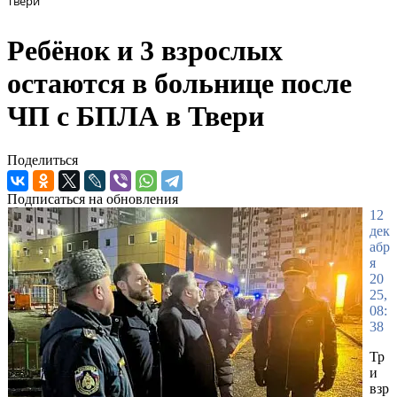
Твери
Ребёнок и 3 взрослых
остаются в больнице после
ЧП с БПЛА в Твери
Поделиться
Подписаться на обновления
12
дек
абр
я
20
25,
08:
38
Тр
и
взр