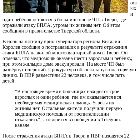
осл
ых
и
один ребёнок остаются в больнице после ЧП в Твери, где
отражали атаку БПЛА, угрозы их жизням нет. Об этом
сообщили в правительстве Тверской области.
В ночь на пятницу врио губернатора региона Виталий
Королев сообщил о пострадавших в результате отражения
атаки БПЛА на жилой многоквартирный дом в Твери. Он
отмечал, что медпомощь оказана шести взрослым и ребёнку,
при этом жильцов дома эвакуировали. На месте ЧП был
развёрнут оперштаб. Прокуратура области запустила горячую
линию. В ПВР разместили 22 человека, в том числе пять
детей.
"В настоящее время в больницах находится трое
взрослых и один ребёнок, где им оказывается вся
необходимая медицинская помощь. Угрозы их
жизням нет. Остальные жители получили первую
медицинскую помощь и от госпитализации
отказались", - говорится в сообщении в Telegram-
канале.
После отражения атаки БПЛА в Твери в ПВР находятся 22