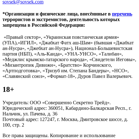
sovsek@sovsek.com
*Организации и физические лица, внесённные в
перечень
террористов и экстремистов, деятельность которых
запрещена в Российской Федерации:
«Правый сектор», «Украинская повстанческая армия»
(УПА),«ИГИЛ», «Джабхат Фатх аш-Шам» (бывшая «Джабхат
ан-Нусра», «Джебхат ан-Нусра»), Национал-Большевистская
партия (НБП), «Аль-Каида», «УНА-УНСО», «Талибан»,
«Меджлис крымско-татарского народа», «Свидетели Иеговы»,
«Мизантропик Дивижн», «Братство» Корчинского,
«Артподготовка», «Тризуб им. Степана Бандеры», «НСО»,
«Славянский союз», «Формат-18», Дуров Павел Валерьевич.
18+
Учредитель: ООО «Совершенно Секретно Трейд».
Юридический адрес: 360051, Кабардино-Балкарская Респ., г.
Нальчик, ул. Пачева, д. 36
Почтовый адрес: 127247, г. Москва, Дмитровское шоссе, д.
100, стр. 2
Все права защищены. Копирование и использование