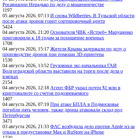
Росавиации Нерадько по делу о мошенничестве
1197
05 августа 2026, 07:13
И снова Wildberries. В Тульской области
после атаки дронов горит сортировочный центр
5424
04 августа 2026, 21:20
Основателя ЧВК «Ястреб» Марущенко
приговорили к 18 годам за похищение военных
1708
04 августа 2026, 15:17
Жителя Крыма задержали по делу о
производстве дронов при помощи 3D‑принтера
1530
04 августа 2026, 13:52
Грузовики экс-начальника ГАИ
Волгоградской области выставили на торги после дела о
взятках
2154
04 августа 2026, 12:18
Агент ФБР украл почти $1 млн в
криптовалюте со счетов подозреваемого
1407
04 августа 2026, 07:19
При атаке БПЛА в Подмосковье
погибли пять человек, также дроны атаковали склад под
Петербургом
3471
03 августа 2026, 21:33
ФАС возбудила дело против Apple из-за
отказа в предустановке Max и RuStore на iPhone
1720