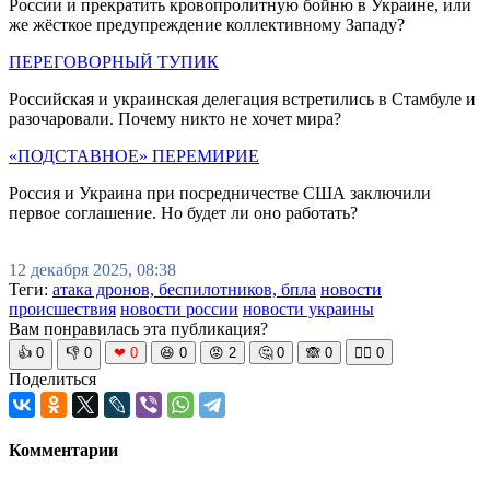
России и прекратить кровопролитную бойню в Украине, или
же жёсткое предупреждение коллективному Западу?
ПЕРЕГОВОРНЫЙ ТУПИК
Российская и украинская делегация встретились в Стамбуле и
разочаровали. Почему никто не хочет мира?
«ПОДСТАВНОЕ» ПЕРЕМИРИЕ
Россия и Украина при посредничестве США заключили
первое соглашение. Но будет ли оно работать?
12 декабря 2025, 08:38
Теги:
атака дронов, беспилотников, бпла
новости
происшествия
новости россии
новости украины
Вам понравилась эта публикация?
👍
0
👎
0
❤
0
😆
0
😡
2
🤔
0
🙈
0
🧘‍♀️
0
Поделиться
Комментарии