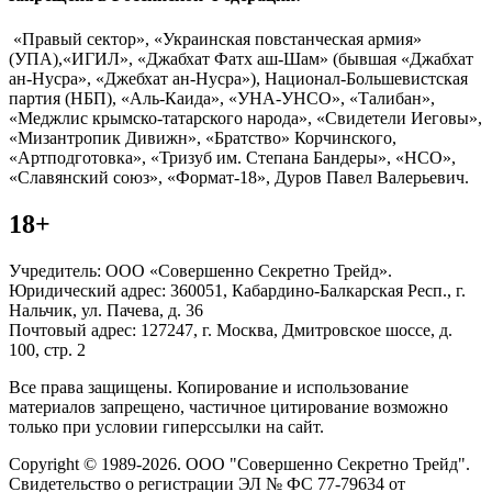
«Правый сектор», «Украинская повстанческая армия»
(УПА),«ИГИЛ», «Джабхат Фатх аш-Шам» (бывшая «Джабхат
ан-Нусра», «Джебхат ан-Нусра»), Национал-Большевистская
партия (НБП), «Аль-Каида», «УНА-УНСО», «Талибан»,
«Меджлис крымско-татарского народа», «Свидетели Иеговы»,
«Мизантропик Дивижн», «Братство» Корчинского,
«Артподготовка», «Тризуб им. Степана Бандеры», «НСО»,
«Славянский союз», «Формат-18», Дуров Павел Валерьевич.
18+
Учредитель: ООО «Совершенно Секретно Трейд».
Юридический адрес: 360051, Кабардино-Балкарская Респ., г.
Нальчик, ул. Пачева, д. 36
Почтовый адрес: 127247, г. Москва, Дмитровское шоссе, д.
100, стр. 2
Все права защищены. Копирование и использование
материалов запрещено, частичное цитирование возможно
только при условии гиперссылки на сайт.
Copyright © 1989-2026. ООО "Совершенно Секретно Трейд".
Свидетельство о регистрации ЭЛ № ФС 77-79634 от