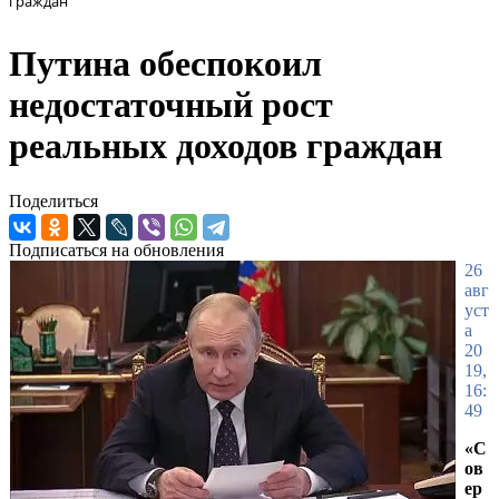
граждан
Путина обеспокоил
недостаточный рост
реальных доходов граждан
Поделиться
Подписаться на обновления
26
авг
уст
а
20
19,
16:
49
«С
ов
ер