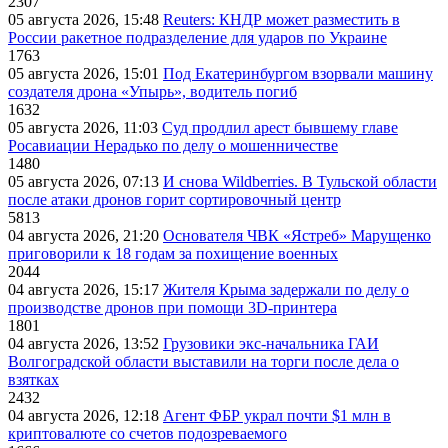
2307
05 августа 2026, 15:48
Reuters: КНДР может разместить в
России ракетное подразделение для ударов по Украине
1763
05 августа 2026, 15:01
Под Екатеринбургом взорвали машину
создателя дрона «Упырь», водитель погиб
1632
05 августа 2026, 11:03
Суд продлил арест бывшему главе
Росавиации Нерадько по делу о мошенничестве
1480
05 августа 2026, 07:13
И снова Wildberries. В Тульской области
после атаки дронов горит сортировочный центр
5813
04 августа 2026, 21:20
Основателя ЧВК «Ястреб» Марущенко
приговорили к 18 годам за похищение военных
2044
04 августа 2026, 15:17
Жителя Крыма задержали по делу о
производстве дронов при помощи 3D‑принтера
1801
04 августа 2026, 13:52
Грузовики экс-начальника ГАИ
Волгоградской области выставили на торги после дела о
взятках
2432
04 августа 2026, 12:18
Агент ФБР украл почти $1 млн в
криптовалюте со счетов подозреваемого