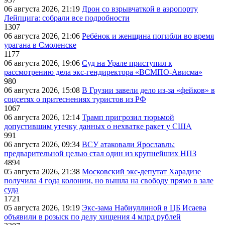
06 августа 2026, 21:19
Дрон со взрывчаткой в аэропорту
Лейпцига: собрали все подробности
1307
06 августа 2026, 21:06
Ребёнок и женщина погибли во время
урагана в Смоленске
1177
06 августа 2026, 19:06
Суд на Урале приступил к
рассмотрению дела экс-гендиректора «ВСМПО-Ависма»
980
06 августа 2026, 15:08
В Грузии завели дело из-за «фейков» в
соцсетях о притеснениях туристов из РФ
1067
06 августа 2026, 12:14
Трамп пригрозил тюрьмой
допустившим утечку данных о нехватке ракет у США
991
06 августа 2026, 09:34
ВСУ атаковали Ярославль:
предварительной целью стал один из крупнейших НПЗ
4894
05 августа 2026, 21:38
Московский экс-депутат Харадизе
получила 4 года колонии, но вышла на свободу прямо в зале
суда
1721
05 августа 2026, 19:19
Экс-зама Набиуллиной в ЦБ Исаева
объявили в розыск по делу хищения 4 млрд рублей