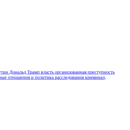
утин
Дональд Трамп
власть
организованная преступность
ные отношения и политика
расследования
криминал,