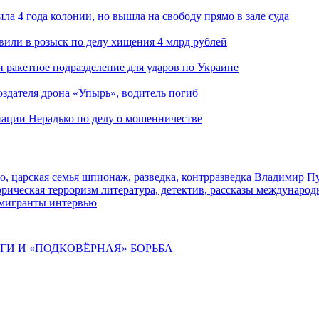
ла 4 года колонии, но вышла на свободу прямо в зале суда
вили в розыск по делу хищения 4 млрд рублей
и ракетное подразделение для ударов по Украине
здателя дрона «Упырь», водитель погиб
иации Нерадько по делу о мошенничестве
о, царская семья
шпионаж, разведка, контрразведка
Владимир П
торическая
терроризм
литература, детектив, рассказы
международ
 мигранты
интервью
ИГИ И «ПОДКОВЁРНАЯ» БОРЬБА