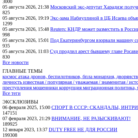
3000
05 августа 2026, 21:38
Московский экс-депутат Харадизе получи
825
05 августа 2026, 19:19
Экс-зама Набиуллиной в ЦБ Исаева объя
1299
05 августа 2026, 15:48
Reuters: КНДР может разместить в Росси
998
05 августа 2026, 15:01
Под Екатеринбургом взорвали машину со
935
05 августа 2026, 11:03
Суд продлил арест бывшему главе Росав
830
Все новости
ГЛАВНЫЕ ТЕМЫ
космос
атака дронов, беспилотников, бпла
монархия, дворянств
личность известная / популярная / уважаемая / знаменитая / ис
преступления
мошенники
коррупция
миграционная политика,
Все теги
ЭКСКЛЮЗИВЫ
06 февраля 2025, 15:00
СПОРТ В СССР: СКАНДАЛЫ, ИНТР
147151
07 февраля 2023, 21:29
ВНИМАНИЕ, НЕ РАЗЫСКИВАЮТ!
189925
12 января 2023, 13:37
DUTY FREE НЕ ДЛЯ РОССИИ
199308