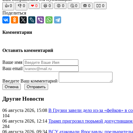
👍
0
👎
0
❤
0
😆
0
😡
0
🤔
0
🙈
0
🧘‍♀️
0
Поделиться
Комментарии
Оставить комментарий
Ваше имя
Ваш email
Введите Ваш комментарий
Отмена
Отправить
Другие Новости
06 августа 2026, 15:08
В Грузии завели дело из-за «фейков» в с
104
06 августа 2026, 12:14
Трамп пригрозил тюрьмой допустившим 
284
06 августа 2026, 09:34
ВСУ атаковали Ярославль: предварител