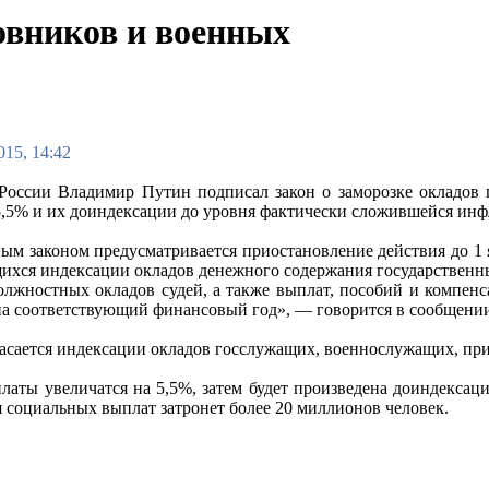
овников и военных
015, 14:42
России Владимир Путин подписал закон о заморозке окладов 
5,5% и их доиндексации до уровня фактически сложившейся инфл
ым законом предусматривается приостановление действия до 1 
ихся индексации окладов денежного содержания государствен
олжностных окладов судей, а также выплат, пособий и компен
а соответствующий финансовый год», — говорится в сообщени
асается индексации окладов госслужащих, военнослужащих, при
латы увеличатся на 5,5%, затем будет произведена доиндексац
 социальных выплат затронет более 20 миллионов человек.