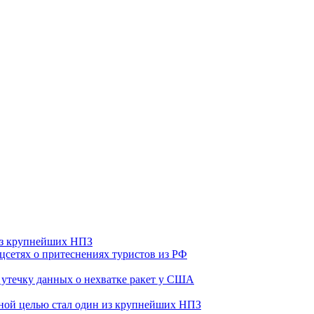
 из крупнейших НПЗ
оцсетях о притеснениях туристов из РФ
утечку данных о нехватке ракет у США
ьной целью стал один из крупнейших НПЗ