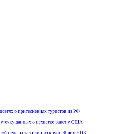
оцсетях о притеснениях туристов из РФ
утечку данных о нехватке ракет у США
ьной целью стал один из крупнейших НПЗ