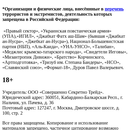
*Организации и физические лица, внесённные в
перечень
террористов и экстремистов, деятельность которых
запрещена в Российской Федерации:
«Правый сектор», «Украинская повстанческая армия»
(УПА),«ИГИЛ», «Джабхат Фатх аш-Шам» (бывшая «Джабхат
ан-Нусра», «Джебхат ан-Нусра»), Национал-Большевистская
партия (НБП), «Аль-Каида», «УНА-УНСО», «Талибан»,
«Меджлис крымско-татарского народа», «Свидетели Иеговы»,
«Мизантропик Дивижн», «Братство» Корчинского,
«Артподготовка», «Тризуб им. Степана Бандеры», «НСО»,
«Славянский союз», «Формат-18», Дуров Павел Валерьевич.
18+
Учредитель: ООО «Совершенно Секретно Трейд».
Юридический адрес: 360051, Кабардино-Балкарская Респ., г.
Нальчик, ул. Пачева, д. 36
Почтовый адрес: 127247, г. Москва, Дмитровское шоссе, д.
100, стр. 2
Все права защищены. Копирование и использование
материалов запрещено, частичное цитирование возможно