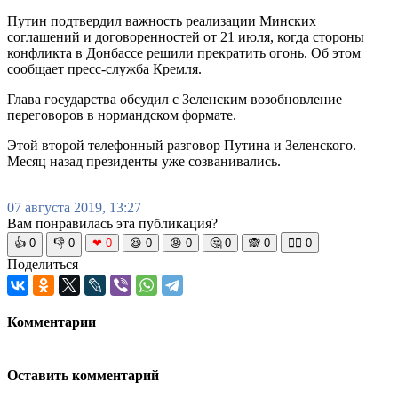
Путин подтвердил важность реализации Минских
соглашений и договоренностей от 21 июля, когда стороны
конфликта в Донбассе решили прекратить огонь. Об этом
сообщает пресс-служба Кремля.
Глава государства обсудил с Зеленским возобновление
переговоров в нормандском формате.
Этой второй телефонный разговор Путина и Зеленского.
Месяц назад президенты уже созванивались.
07 августа 2019, 13:27
Вам понравилась эта публикация?
👍
0
👎
0
❤
0
😆
0
😡
0
🤔
0
🙈
0
🧘‍♀️
0
Поделиться
Комментарии
Оставить комментарий