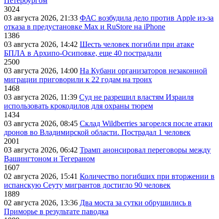
Петербургом
3024
03 августа 2026, 21:33
ФАС возбудила дело против Apple из-за
отказа в предустановке Max и RuStore на iPhone
1386
03 августа 2026, 14:42
Шесть человек погибли при атаке
БПЛА в Архипо-Осиповке, еще 40 пострадали
2500
03 августа 2026, 14:00
На Кубани организаторов незаконной
миграции приговорили к 22 годам на троих
1468
03 августа 2026, 11:39
Суд не разрешил властям Израиля
использовать крокодилов для охраны тюрем
1434
03 августа 2026, 08:45
Склад Wildberries загорелся после атаки
дронов во Владимирской области. Пострадал 1 человек
2001
03 августа 2026, 06:42
Трамп анонсировал переговоры между
Вашингтоном и Тегераном
1607
02 августа 2026, 15:41
Количество погибших при вторжении в
испанскую Сеуту мигрантов достигло 90 человек
1889
02 августа 2026, 13:36
Два моста за сутки обрушились в
Приморье в результате паводка