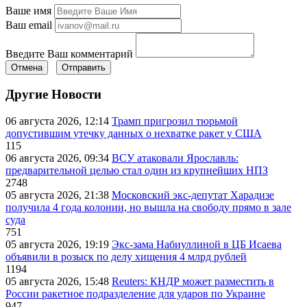
Ваше имя
Ваш email
Введите Ваш комментарий
Отмена
Отправить
Другие Новости
06 августа 2026, 12:14
Трамп пригрозил тюрьмой
допустившим утечку данных о нехватке ракет у США
115
06 августа 2026, 09:34
ВСУ атаковали Ярославль:
предварительной целью стал один из крупнейших НПЗ
2748
05 августа 2026, 21:38
Московский экс-депутат Харадизе
получила 4 года колонии, но вышла на свободу прямо в зале
суда
751
05 августа 2026, 19:19
Экс-зама Набиуллиной в ЦБ Исаева
объявили в розыск по делу хищения 4 млрд рублей
1194
05 августа 2026, 15:48
Reuters: КНДР может разместить в
России ракетное подразделение для ударов по Украине
947