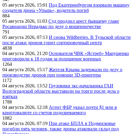
05 августа 2026, 15:01
Под Екатеринбургом взорвали машину
создателя дрона «Упырь», водитель погиб
884
05 августа 2026, 11:03
Суд продлил арест бывшему главе
Росавиации Нерадько по делу о мошенничестве
791
05 августа 2026, 07:13
И снова Wildberries. В Тульской области
после атаки дронов горит сортировочный центр
4838
04 августа 2026, 21:20
Основателя ЧВК «Ястреб» Марущенко
приговорили к 18 годам за похищение военных
1264
04 августа 2026, 15:17
Жителя Крыма задержали по делу о
производстве дронов при помощи 3D‑принтера
1172
04 августа 2026, 13:52
Грузовики экс-начальника ГАИ
Волгоградской области выставили на торги после дела о
взятках
1788
04 августа 2026, 12:18
Агент ФБР украл почти $1 млн в
криптовалюте со счетов подозреваемого
1082
04 августа 2026, 07:19
При атаке БПЛА в Подмосковье
погибли пять человек, также дроны атаковали склад под