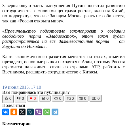
Завершающую часть выступления Путин посвятил развитию
сотрудничества с «новыми центрами роста», включая Китай,
но подчеркнул, что и с Западом Москва рвать не собирается,
так как «Россия открыта миру».
«Правительство подготовило законопроект о создании
свободного порта «Владивосток», этот закон будет
распространяться на все дальневосточные порты — от
Зарубина до Находки».
Карта экономического развития меняется на глазах, отметил
президент, основные рынки находятся в Азии, поэтому Россия
стремится налаживать связи со странами АТР, работать с
Вьетнамом, расширять сотрудничество с Китаем.
19 июня 2015, 17:10
Вам понравилась эта публикация?
👍
0
👎
0
❤
0
😆
0
😡
0
🤔
0
🙈
0
🧘‍♀️
0
Поделиться
Комментарии