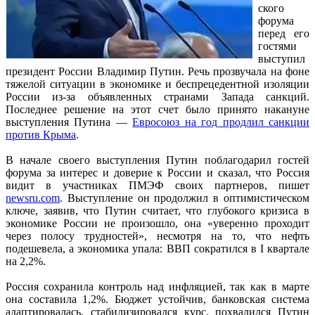
ского
форума
перед его
гостями
выступил
президент России Владимир Путин. Речь прозвучала на фоне
тяжелой ситуации в экономике и беспрецедентной изоляции
России из-за объявленных странами Запада санкций.
Последнее решение на этот счет было принято накануне
выступления Путина —
Евросоюз на год продлил санкции
против Крыма
.
В начале своего выступления Путин поблагодарил гостей
форума за интерес и доверие к России и сказал, что Россия
видит в участниках ПМЭФ своих партнеров, пишет
newsru.com
. Выступление он продолжил в оптимистическом
ключе, заявив, что Путин считает, что глубокого кризиса в
экономике России не произошло, она «уверенно проходит
через полосу трудностей», несмотря на то, что нефть
подешевела, а экономика упала: ВВП сократился в I квартале
на 2,2%.
Россия сохранила контроль над инфляцией, так как в марте
она составила 1,2%. Бюджет устойчив, банковская система
адаптировалась, стабилизировался курс, похвалился Путин