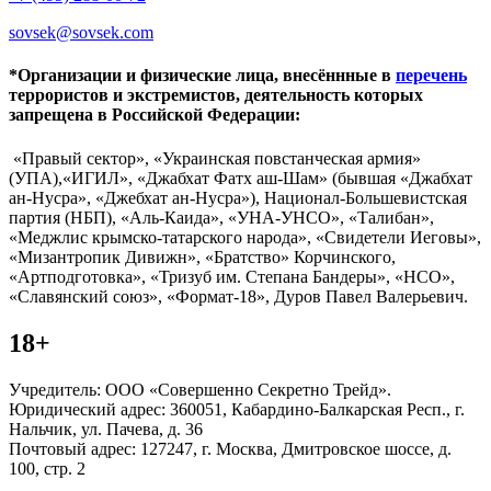
sovsek@sovsek.com
*Организации и физические лица, внесённные в
перечень
террористов и экстремистов, деятельность которых
запрещена в Российской Федерации:
«Правый сектор», «Украинская повстанческая армия»
(УПА),«ИГИЛ», «Джабхат Фатх аш-Шам» (бывшая «Джабхат
ан-Нусра», «Джебхат ан-Нусра»), Национал-Большевистская
партия (НБП), «Аль-Каида», «УНА-УНСО», «Талибан»,
«Меджлис крымско-татарского народа», «Свидетели Иеговы»,
«Мизантропик Дивижн», «Братство» Корчинского,
«Артподготовка», «Тризуб им. Степана Бандеры», «НСО»,
«Славянский союз», «Формат-18», Дуров Павел Валерьевич.
18+
Учредитель: ООО «Совершенно Секретно Трейд».
Юридический адрес: 360051, Кабардино-Балкарская Респ., г.
Нальчик, ул. Пачева, д. 36
Почтовый адрес: 127247, г. Москва, Дмитровское шоссе, д.
100, стр. 2