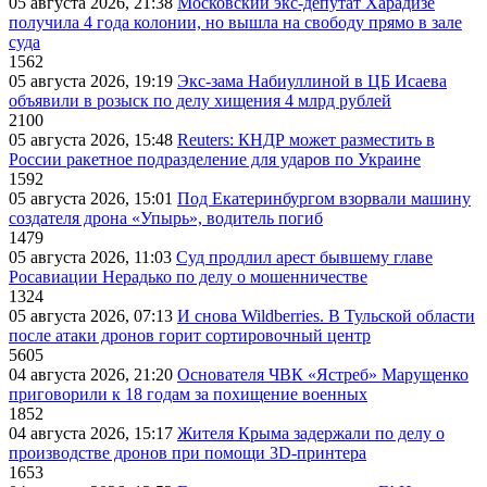
05 августа 2026, 21:38
Московский экс-депутат Харадизе
получила 4 года колонии, но вышла на свободу прямо в зале
суда
1562
05 августа 2026, 19:19
Экс-зама Набиуллиной в ЦБ Исаева
объявили в розыск по делу хищения 4 млрд рублей
2100
05 августа 2026, 15:48
Reuters: КНДР может разместить в
России ракетное подразделение для ударов по Украине
1592
05 августа 2026, 15:01
Под Екатеринбургом взорвали машину
создателя дрона «Упырь», водитель погиб
1479
05 августа 2026, 11:03
Суд продлил арест бывшему главе
Росавиации Нерадько по делу о мошенничестве
1324
05 августа 2026, 07:13
И снова Wildberries. В Тульской области
после атаки дронов горит сортировочный центр
5605
04 августа 2026, 21:20
Основателя ЧВК «Ястреб» Марущенко
приговорили к 18 годам за похищение военных
1852
04 августа 2026, 15:17
Жителя Крыма задержали по делу о
производстве дронов при помощи 3D‑принтера
1653