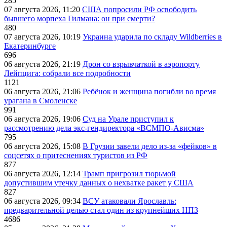
285
07 августа 2026, 11:20
США попросили РФ освободить
бывшего морпеха Гилмана: он при смерти?
480
07 августа 2026, 10:19
Украина ударила по складу Wildberries в
Екатеринбурге
696
06 августа 2026, 21:19
Дрон со взрывчаткой в аэропорту
Лейпцига: собрали все подробности
1121
06 августа 2026, 21:06
Ребёнок и женщина погибли во время
урагана в Смоленске
991
06 августа 2026, 19:06
Суд на Урале приступил к
рассмотрению дела экс-гендиректора «ВСМПО-Ависма»
795
06 августа 2026, 15:08
В Грузии завели дело из-за «фейков» в
соцсетях о притеснениях туристов из РФ
877
06 августа 2026, 12:14
Трамп пригрозил тюрьмой
допустившим утечку данных о нехватке ракет у США
827
06 августа 2026, 09:34
ВСУ атаковали Ярославль:
предварительной целью стал один из крупнейших НПЗ
4686