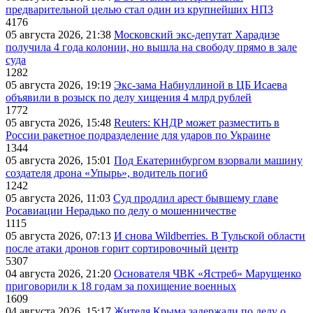
предварительной целью стал один из крупнейших НПЗ
4176
05 августа 2026, 21:38
Московский экс-депутат Харадизе
получила 4 года колонии, но вышла на свободу прямо в зале
суда
1282
05 августа 2026, 19:19
Экс-зама Набиуллиной в ЦБ Исаева
объявили в розыск по делу хищения 4 млрд рублей
1772
05 августа 2026, 15:48
Reuters: КНДР может разместить в
России ракетное подразделение для ударов по Украине
1344
05 августа 2026, 15:01
Под Екатеринбургом взорвали машину
создателя дрона «Упырь», водитель погиб
1242
05 августа 2026, 11:03
Суд продлил арест бывшему главе
Росавиации Нерадько по делу о мошенничестве
1115
05 августа 2026, 07:13
И снова Wildberries. В Тульской области
после атаки дронов горит сортировочный центр
5307
04 августа 2026, 21:20
Основателя ЧВК «Ястреб» Марущенко
приговорили к 18 годам за похищение военных
1609
04 августа 2026, 15:17
Жителя Крыма задержали по делу о