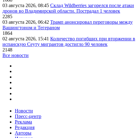
03 августа 2026, 08:45
Склад Wildberries загорелся после атаки
дронов во Владимирской области. Пострадал 1 человек
2285
03 августа 2026, 06:42
Трамп анонсировал переговоры между
Вашингтоном и Тегераном
1864
02 августа 2026, 15:41
Количество погибших при вторжении в
испанскую Сеуту мигрантов достигло 90 человек
2148
Все новости
Новости
Пресс-центр
Реклама
Редакция
Авторы