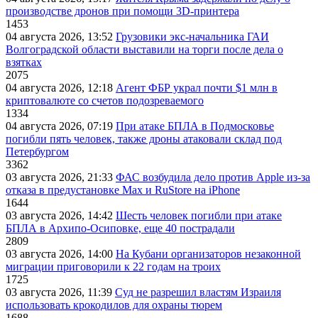
производстве дронов при помощи 3D‑принтера
1453
04 августа 2026, 13:52
Грузовики экс-начальника ГАИ
Волгоградской области выставили на торги после дела о
взятках
2075
04 августа 2026, 12:18
Агент ФБР украл почти $1 млн в
криптовалюте со счетов подозреваемого
1334
04 августа 2026, 07:19
При атаке БПЛА в Подмосковье
погибли пять человек, также дроны атаковали склад под
Петербургом
3362
03 августа 2026, 21:33
ФАС возбудила дело против Apple из-за
отказа в предустановке Max и RuStore на iPhone
1644
03 августа 2026, 14:42
Шесть человек погибли при атаке
БПЛА в Архипо-Осиповке, еще 40 пострадали
2809
03 августа 2026, 14:00
На Кубани организаторов незаконной
миграции приговорили к 22 годам на троих
1725
03 августа 2026, 11:39
Суд не разрешил властям Израиля
использовать крокодилов для охраны тюрем
1688