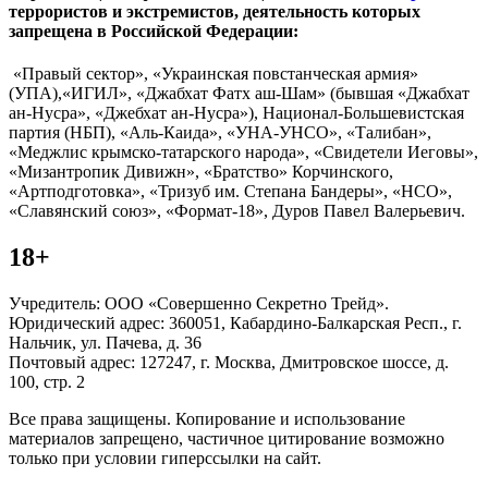
террористов и экстремистов, деятельность которых
запрещена в Российской Федерации:
«Правый сектор», «Украинская повстанческая армия»
(УПА),«ИГИЛ», «Джабхат Фатх аш-Шам» (бывшая «Джабхат
ан-Нусра», «Джебхат ан-Нусра»), Национал-Большевистская
партия (НБП), «Аль-Каида», «УНА-УНСО», «Талибан»,
«Меджлис крымско-татарского народа», «Свидетели Иеговы»,
«Мизантропик Дивижн», «Братство» Корчинского,
«Артподготовка», «Тризуб им. Степана Бандеры», «НСО»,
«Славянский союз», «Формат-18», Дуров Павел Валерьевич.
18+
Учредитель: ООО «Совершенно Секретно Трейд».
Юридический адрес: 360051, Кабардино-Балкарская Респ., г.
Нальчик, ул. Пачева, д. 36
Почтовый адрес: 127247, г. Москва, Дмитровское шоссе, д.
100, стр. 2
Все права защищены. Копирование и использование
материалов запрещено, частичное цитирование возможно
только при условии гиперссылки на сайт.