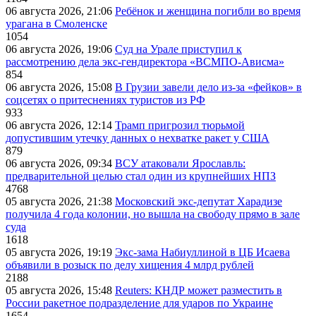
06 августа 2026, 21:06
Ребёнок и женщина погибли во время
урагана в Смоленске
1054
06 августа 2026, 19:06
Суд на Урале приступил к
рассмотрению дела экс-гендиректора «ВСМПО-Ависма»
854
06 августа 2026, 15:08
В Грузии завели дело из-за «фейков» в
соцсетях о притеснениях туристов из РФ
933
06 августа 2026, 12:14
Трамп пригрозил тюрьмой
допустившим утечку данных о нехватке ракет у США
879
06 августа 2026, 09:34
ВСУ атаковали Ярославль:
предварительной целью стал один из крупнейших НПЗ
4768
05 августа 2026, 21:38
Московский экс-депутат Харадизе
получила 4 года колонии, но вышла на свободу прямо в зале
суда
1618
05 августа 2026, 19:19
Экс-зама Набиуллиной в ЦБ Исаева
объявили в розыск по делу хищения 4 млрд рублей
2188
05 августа 2026, 15:48
Reuters: КНДР может разместить в
России ракетное подразделение для ударов по Украине
1654