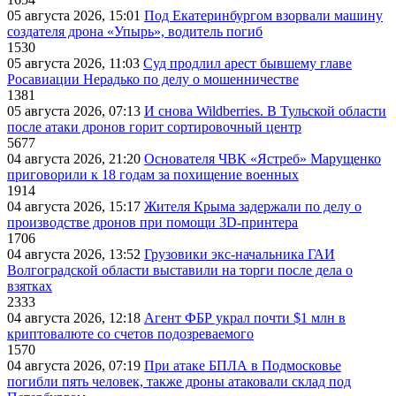
05 августа 2026, 15:01
Под Екатеринбургом взорвали машину
создателя дрона «Упырь», водитель погиб
1530
05 августа 2026, 11:03
Суд продлил арест бывшему главе
Росавиации Нерадько по делу о мошенничестве
1381
05 августа 2026, 07:13
И снова Wildberries. В Тульской области
после атаки дронов горит сортировочный центр
5677
04 августа 2026, 21:20
Основателя ЧВК «Ястреб» Марущенко
приговорили к 18 годам за похищение военных
1914
04 августа 2026, 15:17
Жителя Крыма задержали по делу о
производстве дронов при помощи 3D‑принтера
1706
04 августа 2026, 13:52
Грузовики экс-начальника ГАИ
Волгоградской области выставили на торги после дела о
взятках
2333
04 августа 2026, 12:18
Агент ФБР украл почти $1 млн в
криптовалюте со счетов подозреваемого
1570
04 августа 2026, 07:19
При атаке БПЛА в Подмосковье
погибли пять человек, также дроны атаковали склад под