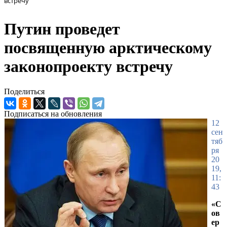
встречу
Путин проведет
посвященную арктическому
законопроекту встречу
Поделиться
Подписаться на обновления
12
сен
тяб
ря
20
19,
11:
43
«С
ов
ер