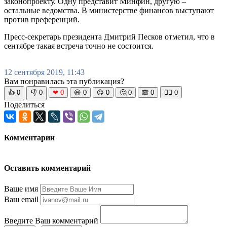
законопроекту. Одну представит Минфин, другую –
остальные ведомства. В министерстве финансов выступают
против преференций.
Пресс-секретарь президента Дмитрий Песков отметил, что в
сентябре такая встреча точно не состоится.
12 сентября 2019, 11:43
Вам понравилась эта публикация?
👍
0
👎
0
❤
0
😆
0
😡
0
🤔
0
🙈
0
🧘‍♀️
0
Поделиться
Комментарии
Оставить комментарий
Ваше имя
Ваш email
Введите Ваш комментарий