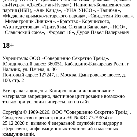
ан-Нусра», «Джебхат ан-Нусра»), Национал-Большевистская
партия (НБП), «Аль-Каида», «УНА-УНСО», «Талибан»,
«Меджлис крымско-татарского народа», «Свидетели Иеговы»,
«Мизантропик Дивижн», «Братство» Корчинского,
«Артподготовка», «Тризуб им. Степана Бандеры», «НСО»,
«Славянский союз», «Формат-18», Дуров Павел Валерьевич.
18+
Учредитель: ООО «Совершенно Секретно Трейд».
Юридический адрес: 360051, Кабардино-Балкарская Респ., г.
Нальчик, ул. Пачева, д. 36
Почтовый адрес: 127247, г. Москва, Дмитровское шоссе, д.
100, стр. 2
Все права защищены. Копирование и использование
материалов запрещено, частичное цитирование возможно
только при условии гиперссылки на сайт.
Copyright © 1989-2026. ООО "Совершенно Секретно Трейд".
Свидетельство о регистрации ЭЛ № ФС 77-79634 от
25.12.2020 г., выдано Федеральной службой по надзору в
сфере связи, информационных технологий и массовых
коммуникаций.