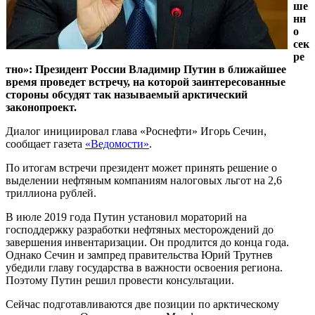
ше
нн
о
сек
ре
тно»: Президент России Владимир Путин в ближайшее
время проведет встречу, на которой заинтересованные
стороны обсудят так называемый арктический
законопроект.
Диалог инициировал глава «Роснефти» Игорь Сечин,
сообщает газета
«Ведомости»
.
По итогам встречи президент может принять решение о
выделении нефтяным компаниям налоговых льгот на 2,6
триллиона рублей.
В июле 2019 года Путин установил мораторий на
господдержку разработки нефтяных месторождений до
завершения инвентаризации. Он продлится до конца года.
Однако Сечин и зампред правительства Юрий Трутнев
убедили главу государства в важности освоения региона.
Поэтому Путин решил провести консультации.
Сейчас подготавливаются две позиции по арктическому