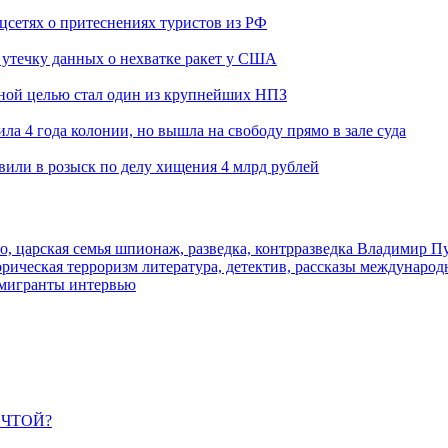
оцсетях о притеснениях туристов из РФ
утечку данных о нехватке ракет у США
ьной целью стал один из крупнейших НПЗ
ла 4 года колонии, но вышла на свободу прямо в зале суда
вили в розыск по делу хищения 4 млрд рублей
о, царская семья
шпионаж, разведка, контрразведка
Владимир П
торическая
терроризм
литература, детектив, рассказы
международ
 мигранты
интервью
ЕЧТОЙ?