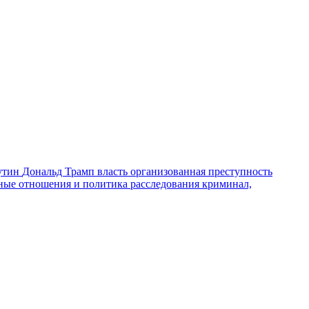
утин
Дональд Трамп
власть
организованная преступность
ные отношения и политика
расследования
криминал,