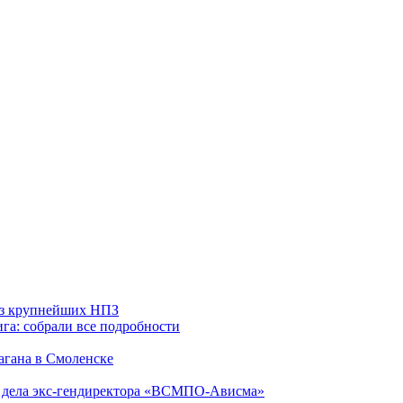
 из крупнейших НПЗ
га: собрали все подробности
агана в Смоленске
ю дела экс-гендиректора «ВСМПО-Ависма»