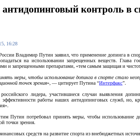
 антидопинговый контроль в с
5, 16:28
России Владимир Путин заявил, что применение допинга в спор
опадаться на использовании запрещенных веществ. Глава го
ми и запрещенными препаратами, «тем самым защищая и чистоту
нять меры, чтобы использование допинга в спорте стало неопр
ационной точек зрения
», — цитирует Путина “
Интерфакс
”.
российского лидера, участившиеся случаи выявления допинг
эффективности работы наших антидопинговых служб, но, кро
ия».
этим Путин потребовал принять меры, чтобы использование д
ой точки зрения.
финансовых средств на развитие спорта из внебюджетных источн