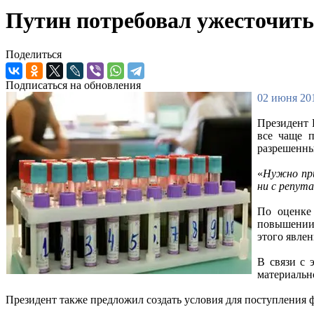
Путин потребовал ужесточить
Поделиться
Подписаться на обновления
02 июня 201
Президент 
все чаще п
разрешенны
«
Нужно при
ни с репут
По оценке 
повышении 
этого явлен
В связи с 
материальн
Президент также предложил создать условия для поступления 