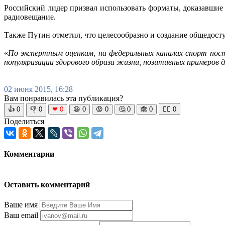
Российский лидер призвал использовать форматы, доказавшие 
радиовещание.
Также Путин отметил, что целесообразно и создание общедост
«
По экспертным оценкам, на федеральных каналах спорт пост
популяризации здорового образа жизни, позитивных примеров 
02 июня 2015, 16:28
Вам понравилась эта публикация?
👍
0
👎
0
❤
0
😆
0
😡
0
🤔
0
🙈
0
🧘‍♀️
0
Поделиться
Комментарии
Оставить комментарий
Ваше имя
Ваш email