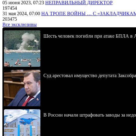
05 июня 2023, 07:23
НЕПРАВИЛЬНЫЙ ДИРЕКТОР
197454
31 мая 2024, 07:00
НА ТРОПЕ ВОЙНЫ … С «ЗАКЛАДЧИКА
203475
Все эксклюзивы
Шесть человек погибли при атаке БПЛА в 
Суд арестовал имущество депутата Заксобра
В России начали штрафовать заводы за нед