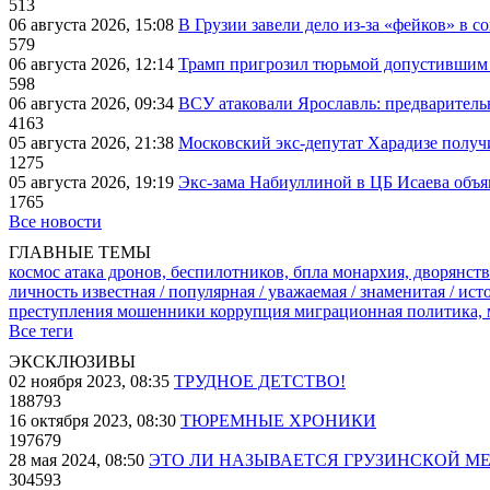
513
06 августа 2026, 15:08
В Грузии завели дело из-за «фейков» в с
579
06 августа 2026, 12:14
Трамп пригрозил тюрьмой допустившим 
598
06 августа 2026, 09:34
ВСУ атаковали Ярославль: предварител
4163
05 августа 2026, 21:38
Московский экс-депутат Харадизе получи
1275
05 августа 2026, 19:19
Экс-зама Набиуллиной в ЦБ Исаева объя
1765
Все новости
ГЛАВНЫЕ ТЕМЫ
космос
атака дронов, беспилотников, бпла
монархия, дворянств
личность известная / популярная / уважаемая / знаменитая / ис
преступления
мошенники
коррупция
миграционная политика,
Все теги
ЭКСКЛЮЗИВЫ
02 ноября 2023, 08:35
ТРУДНОЕ ДЕТСТВО!
188793
16 октября 2023, 08:30
ТЮРЕМНЫЕ ХРОНИКИ
197679
28 мая 2024, 08:50
ЭТО ЛИ НАЗЫВАЕТСЯ ГРУЗИНСКОЙ М
304593