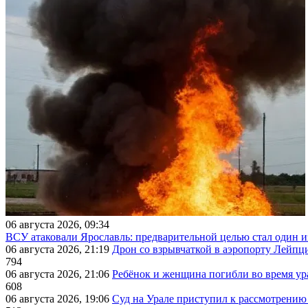
06 августа 2026, 09:34
ВСУ атаковали Ярославль: предварительной целью стал один
06 августа 2026, 21:19
Дрон со взрывчаткой в аэропорту Лейпци
794
06 августа 2026, 21:06
Ребёнок и женщина погибли во время ур
608
06 августа 2026, 19:06
Суд на Урале приступил к рассмотрени