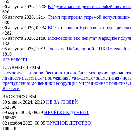
555
06 августа 2026, 15:08
В Грузии завели дело из-за «фейков» в с
620
06 августа 2026, 12:14
Трамп пригрозил тюрьмой допустившим 
630
06 августа 2026, 09:34
ВСУ атаковали Ярославль: предварител
4282
05 августа 2026, 21:38
Московский экс-депутат Харадизе получи
1324
05 августа 2026, 19:19
Экс-зама Набиуллиной в ЦБ Исаева объя
1810
Все новости
ГЛАВНЫЕ ТЕМЫ
космос
атака дронов, беспилотников, бпла
монархия, дворянств
личность известная / популярная / уважаемая / знаменитая / ис
преступления
мошенники
коррупция
миграционная политика,
Все теги
ЭКСКЛЮЗИВЫ
30 января 2024, 20:29
НЕ ЗА ЛЮДЕЙ
262896
09 марта 2023, 08:29
НЕЛЁГКИЕ ДЕНЬГИ
188667
02 ноября 2023, 08:35
ТРУДНОЕ ДЕТСТВО!
188818