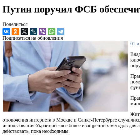
Путин поручил ФСБ обеспечит
Поделиться
Подписаться на обновления
01 и
Влад
ключ
пору
Прав
помо
функ
Прав
мин
Жите
отключения интернета в Москве и Санкт-Петербурге случились
использования Украиной «все более изощрённых методов для ат
действовать, пока необходимы.