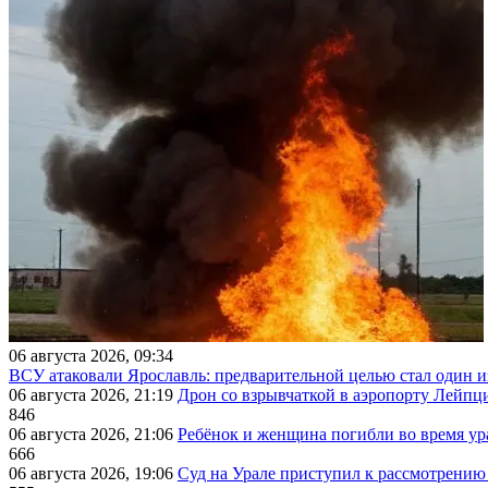
06 августа 2026, 09:34
ВСУ атаковали Ярославль: предварительной целью стал один
06 августа 2026, 21:19
Дрон со взрывчаткой в аэропорту Лейпци
846
06 августа 2026, 21:06
Ребёнок и женщина погибли во время ур
666
06 августа 2026, 19:06
Суд на Урале приступил к рассмотрени