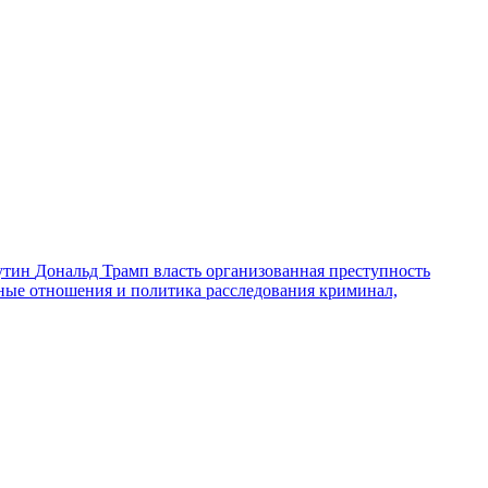
утин
Дональд Трамп
власть
организованная преступность
ные отношения и политика
расследования
криминал,