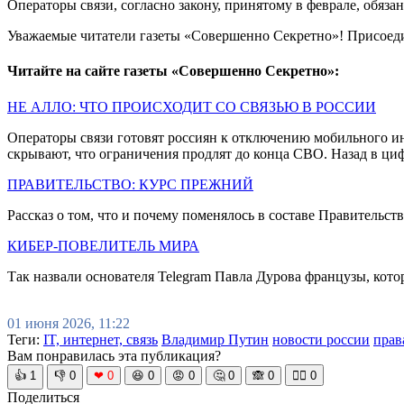
Операторы связи, согласно закону, принятому в феврале, обяз
Уважаемые читатели газеты «Совершенно Секретно»! Присоед
Читайте на сайте газеты «Совершенно Секретно»:
НЕ АЛЛО: ЧТО ПРОИСХОДИТ СО СВЯЗЬЮ В РОССИИ
Операторы связи готовят россиян к отключению мобильного ин
скрывают, что ограничения продлят до конца СВО. Назад в ци
ПРАВИТЕЛЬСТВО: КУРС ПРЕЖНИЙ
Рассказ о том, что и почему поменялось в составе Правительс
КИБЕР-ПОВЕЛИТЕЛЬ МИРА
Так назвали основателя Telegram Павла Дурова французы, кото
01 июня 2026, 11:22
Теги:
IT, интернет, связь
Владимир Путин
новости россии
прав
Вам понравилась эта публикация?
👍
1
👎
0
❤
0
😆
0
😡
0
🤔
0
🙈
0
🧘‍♀️
0
Поделиться