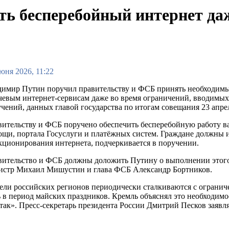
ь бесперебойный интернет да
юня 2026, 11:22
имир Путин поручил правительству и ФСБ принять необходимые
евым интернет-сервисам даже во время ограничений, вводимых 
чений, данных главой государства по итогам совещания 23 апре
ительству и ФСБ поручено обеспечить бесперебойную работу ва
щи, портала Госуслуги и платёжных систем. Граждане должны и
ционирования интернета, подчеркивается в поручении.
ительство и ФСБ должны доложить Путину о выполнении этого
истр Михаил Мишустин и глава ФСБ Александр Бортников.
ли российских регионов периодически сталкиваются с огранич
 в период майских праздников. Кремль объяснял это необходимо
ак». Пресс-секретарь президента России Дмитрий Песков заявля