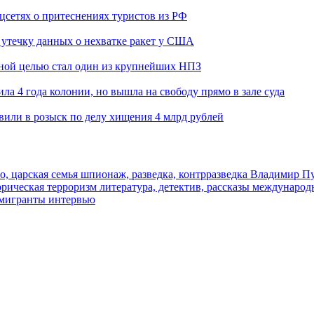
оцсетях о притеснениях туристов из РФ
утечку данных о нехватке ракет у США
ьной целью стал один из крупнейших НПЗ
ла 4 года колонии, но вышла на свободу прямо в зале суда
вили в розыск по делу хищения 4 млрд рублей
о, царская семья
шпионаж, разведка, контрразведка
Владимир П
торическая
терроризм
литература, детектив, рассказы
международ
 мигранты
интервью