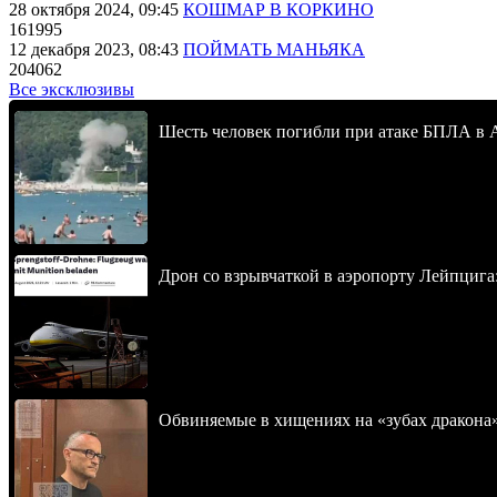
28 октября 2024, 09:45
КОШМАР В КОРКИНО
161995
12 декабря 2023, 08:43
ПОЙМАТЬ МАНЬЯКА
204062
Все эксклюзивы
Шесть человек погибли при атаке БПЛА в 
Дрон со взрывчаткой в аэропорту Лейпцига
Обвиняемые в хищениях на «зубах дракона