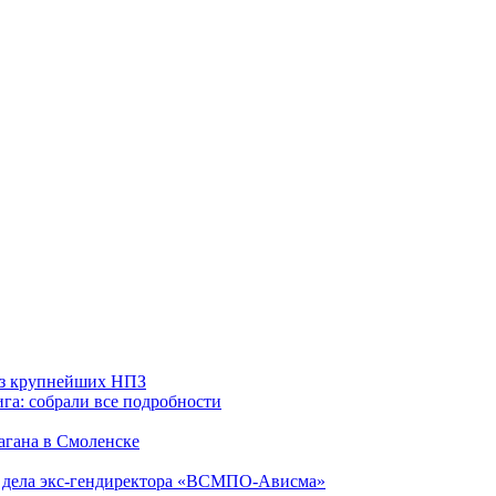
 из крупнейших НПЗ
га: собрали все подробности
агана в Смоленске
ю дела экс-гендиректора «ВСМПО-Ависма»