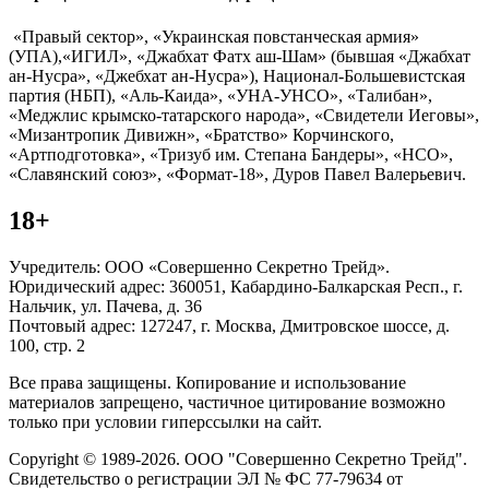
«Правый сектор», «Украинская повстанческая армия»
(УПА),«ИГИЛ», «Джабхат Фатх аш-Шам» (бывшая «Джабхат
ан-Нусра», «Джебхат ан-Нусра»), Национал-Большевистская
партия (НБП), «Аль-Каида», «УНА-УНСО», «Талибан»,
«Меджлис крымско-татарского народа», «Свидетели Иеговы»,
«Мизантропик Дивижн», «Братство» Корчинского,
«Артподготовка», «Тризуб им. Степана Бандеры», «НСО»,
«Славянский союз», «Формат-18», Дуров Павел Валерьевич.
18+
Учредитель: ООО «Совершенно Секретно Трейд».
Юридический адрес: 360051, Кабардино-Балкарская Респ., г.
Нальчик, ул. Пачева, д. 36
Почтовый адрес: 127247, г. Москва, Дмитровское шоссе, д.
100, стр. 2
Все права защищены. Копирование и использование
материалов запрещено, частичное цитирование возможно
только при условии гиперссылки на сайт.
Copyright © 1989-2026. ООО "Совершенно Секретно Трейд".
Свидетельство о регистрации ЭЛ № ФС 77-79634 от