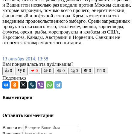
и Вашингтон несколько раз вводили против Москвы санкции,
которые затронули, помимо всего прочего, энергетический,
финансовый и нефтяной сектора. Кремль ответил на это
введением продовольственного эмбарго. Среди запрещенных
продуктов оказались мясо, «молочка», овощи, корнеплоды,
фрукты, орехи, рыбы, морепродукты и колбасы из США,
Евросоюза, Канады, Австралии и Норвегии. Санкции не
относятся к товарам детского питания.
13 октября 2014, 13:58
Вам понравилась эта публикация?
👍
0
👎
0
❤
0
😆
0
😡
0
🤔
0
🙈
0
🧘‍♀️
0
Поделиться
Комментарии
Оставить комментарий
Ваше имя
Ваш email