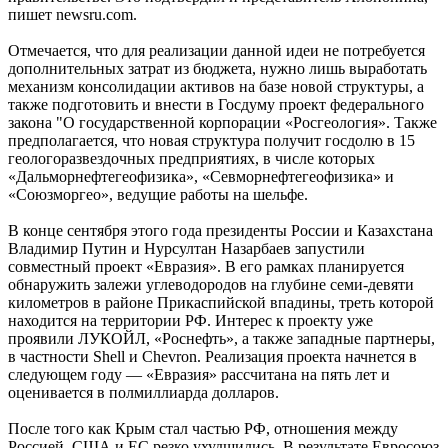
пишет newsru.com.
Отмечается, что для реализации данной идеи не потребуется
дополнительных затрат из бюджета, нужно лишь выработать
механизм консолидации активов на базе новой структуры, а
также подготовить и внести в Госдуму проект федерального
закона "О государственной корпорации «Росгеология». Также
предполагается, что новая структура получит госдолю в 15
геологоразвездочных предприятиях, в числе которых
«Дальморнефтегеофизика», «Севморнефтегеофизика» и
«Союзморгео», ведущие работы на шельфе.
В конце сентября этого года президенты России и Казахстана
Владимир Путин и Нурсултан Назарбаев запустили
совместный проект «Евразия». В его рамках планируется
обнаружить залежи углеводородов на глубине семи-девяти
километров в районе Прикаспийской впадины, треть которой
находится на территории РФ. Интерес к проекту уже
проявили ЛУКОЙЛ, «Роснефть», а также западные партнеры,
в частности Shell и Chevron. Реализация проекта начнется в
следующем году — «Евразия» рассчитана на пять лет и
оценивается в полмиллиарда долларов.
После того как Крым стал частью РФ, отношения между
Россией, США и ЕС резко ухудшились. В результате Евросоюз