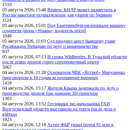
1519
05 августа 2026, 15:48
Reuters: КНДР может разместить в
России ракетное подразделение для ударов по Украине
1124
05 августа 2026, 15:01
Под Екатеринбургом взорвали машину
создателя дрона «Упырь», водитель погиб
1048
05 августа 2026, 11:03
Суд продлил арест бывшему главе
Росавиации Нерадько по делу о мошенничестве
937
05 августа 2026, 07:13
И снова Wildberries. В Тульской области
после атаки дронов горит сортировочный центр
5067
04 августа 2026, 21:20
Основателя ЧВК «Ястреб» Марущенко
приговорили к 18 годам за похищение военных
1418
04 августа 2026, 15:17
Жителя Крыма задержали по делу о
производстве дронов при помощи 3D‑принтера
1303
04 августа 2026, 13:52
Грузовики экс-начальника ГАИ
Волгоградской области выставили на торги после дела о
взятках
1923
04 августа 2026, 12:18
Агент ФБР украл почти $1 млн в
криптовалюте со счетов подозреваемого