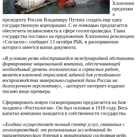
Хлопонин
предложи
л
президенту России Владимиру Путину создать еще одну
государственную корпорацию. С ее помощью предлагается
обеспечить независимость в сфере геологоразведки. Глава
государства поставил на предложении Хлопонина резолюцию
«Согласен», сообщает 13 октября РБК, в распоряжении
которого имеется копия документа.
«В условиях резко обострившейся международной обстановки
формирование национальной компании, обеспечивающей
необходимый уровень геологических и сервисных работ,
является ключевой отраслевой задачей для устойчивого
воспроизводства минерально-сырьевой базы России на
долгосрочную перспективу»,
- цитирует интернет-издание
письмо вице-премьера.
Сформировать новую госкорпорацию предлагается на базе
холдинга «Росгеология». Он был основан в 1918 году. Весь
капитал компании находится в собственности государства.
«Холдинг осуществляет полный спектр услуг, связанных с
геологоразведкой: от региональных исследований до
параметрического бурения и мониторинга состояния недр.