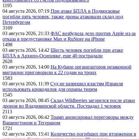
1195
04 августа 2026, 07:19
При атаке БПЛА в Подмосковье
погибли пять человек, также дроны атаковали склад под
Петербургом
3169
03 августа 2026, 21:33
ФАС возбудила дело против Apple из-за
отказа в предустановке Max и RuStore на iPhone
1498
03 августа 2026, 14:42
Шесть человек погибли при атаке
БПЛА в Архипо-Осиповке, еще 40 пострадали
2628
03 августа 2026, 14:00
На Кубани организаторов незаконной
миграции приговорили к 22 годам на троих
1583
03 августа 2026, 11:39
Суд не разрешил властям Израиля
использовать крокодилов для охраны тюрем
1545
03 августа 2026, 08:45
Склад Wildberries загорелся после атаки
дронов во Владимирской области. Пострадал 1 человек
2113
03 августа 2026, 06:42
Трамп анонсировал переговоры между
Вашингтоном и Тегераном
1721
02 августа 2026, 15:41
Количество погибших при вторжении в