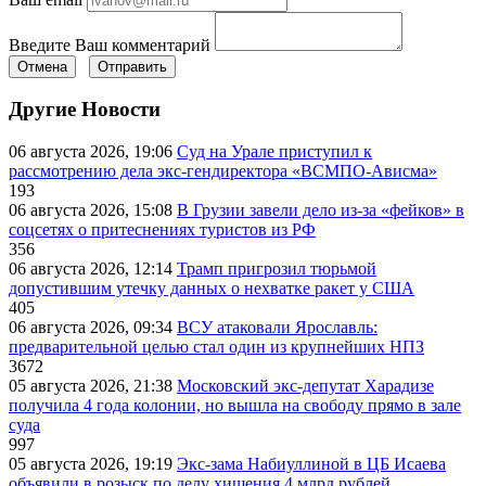
Введите Ваш комментарий
Отмена
Отправить
Другие Новости
06 августа 2026, 19:06
Суд на Урале приступил к
рассмотрению дела экс-гендиректора «ВСМПО-Ависма»
193
06 августа 2026, 15:08
В Грузии завели дело из-за «фейков» в
соцсетях о притеснениях туристов из РФ
356
06 августа 2026, 12:14
Трамп пригрозил тюрьмой
допустившим утечку данных о нехватке ракет у США
405
06 августа 2026, 09:34
ВСУ атаковали Ярославль:
предварительной целью стал один из крупнейших НПЗ
3672
05 августа 2026, 21:38
Московский экс-депутат Харадизе
получила 4 года колонии, но вышла на свободу прямо в зале
суда
997
05 августа 2026, 19:19
Экс-зама Набиуллиной в ЦБ Исаева
объявили в розыск по делу хищения 4 млрд рублей