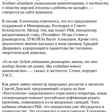
Холдинг обладает уникальными компетенциями, в частности,
в области морской геологии и работы на шельфе», —
говорится на сайте компании.
В письме Хлопонина отмечалось, что его предложение
поддержали в Минприроды, Роснедрах и Совете
Безопасности. Между тем, как пишет РБК, инициативу
раскритиковали глава «Роснефти» Игорь Сечин и
руководитель ЛУКОЙЛа Вагит Алекперов. Кроме того,
аналогичное мнение высказал и вице-премьер Аркадий
Дворкович, курирующий в правительстве топливно-
энергетический комплекс.
«Если нас будут обязывать размещать заказы, то это
вообще далеко от рынка. Мы создадим нового
монополиста»
, — сказал, в частности, Сечин, передает
ТАСС.
Как ранее заявил министр природных ресурсов и экологии
Сергей Донской, предложивший создать на базе
«Росгеологии» национального отраслевого оператора, новая
госкорпорация поможет российским нефтяникам решать
проблемы, появившиеся из-за введенных санкций. Член
кабмина объяснил РБК, что инициатива уже обсуждалась в
правительстве. Это подтвердил и представитель Хлопонина,