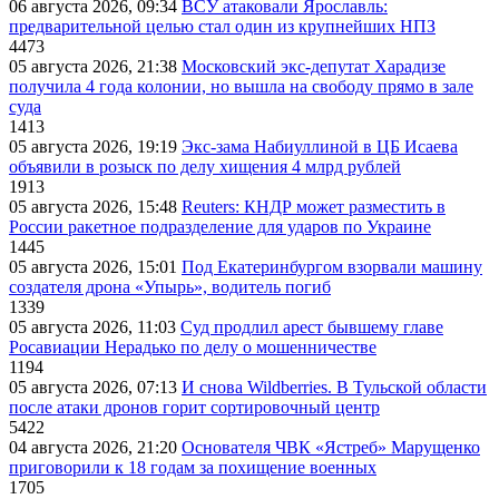
06 августа 2026, 09:34
ВСУ атаковали Ярославль:
предварительной целью стал один из крупнейших НПЗ
4473
05 августа 2026, 21:38
Московский экс-депутат Харадизе
получила 4 года колонии, но вышла на свободу прямо в зале
суда
1413
05 августа 2026, 19:19
Экс-зама Набиуллиной в ЦБ Исаева
объявили в розыск по делу хищения 4 млрд рублей
1913
05 августа 2026, 15:48
Reuters: КНДР может разместить в
России ракетное подразделение для ударов по Украине
1445
05 августа 2026, 15:01
Под Екатеринбургом взорвали машину
создателя дрона «Упырь», водитель погиб
1339
05 августа 2026, 11:03
Суд продлил арест бывшему главе
Росавиации Нерадько по делу о мошенничестве
1194
05 августа 2026, 07:13
И снова Wildberries. В Тульской области
после атаки дронов горит сортировочный центр
5422
04 августа 2026, 21:20
Основателя ЧВК «Ястреб» Марущенко
приговорили к 18 годам за похищение военных
1705