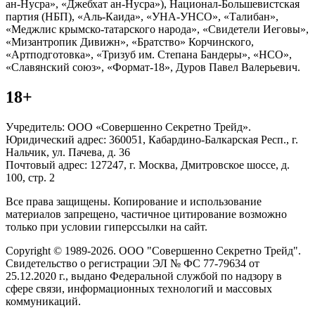
ан-Нусра», «Джебхат ан-Нусра»), Национал-Большевистская
партия (НБП), «Аль-Каида», «УНА-УНСО», «Талибан»,
«Меджлис крымско-татарского народа», «Свидетели Иеговы»,
«Мизантропик Дивижн», «Братство» Корчинского,
«Артподготовка», «Тризуб им. Степана Бандеры», «НСО»,
«Славянский союз», «Формат-18», Дуров Павел Валерьевич.
18+
Учредитель: ООО «Совершенно Секретно Трейд».
Юридический адрес: 360051, Кабардино-Балкарская Респ., г.
Нальчик, ул. Пачева, д. 36
Почтовый адрес: 127247, г. Москва, Дмитровское шоссе, д.
100, стр. 2
Все права защищены. Копирование и использование
материалов запрещено, частичное цитирование возможно
только при условии гиперссылки на сайт.
Copyright © 1989-2026. ООО "Совершенно Секретно Трейд".
Свидетельство о регистрации ЭЛ № ФС 77-79634 от
25.12.2020 г., выдано Федеральной службой по надзору в
сфере связи, информационных технологий и массовых
коммуникаций.