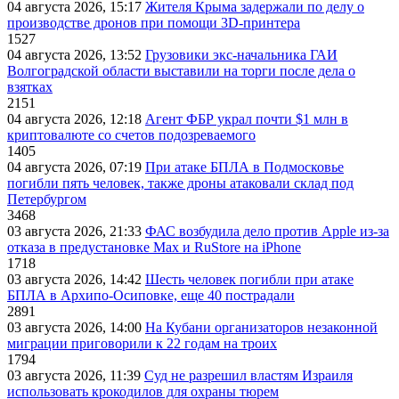
04 августа 2026, 15:17
Жителя Крыма задержали по делу о
производстве дронов при помощи 3D‑принтера
1527
04 августа 2026, 13:52
Грузовики экс-начальника ГАИ
Волгоградской области выставили на торги после дела о
взятках
2151
04 августа 2026, 12:18
Агент ФБР украл почти $1 млн в
криптовалюте со счетов подозреваемого
1405
04 августа 2026, 07:19
При атаке БПЛА в Подмосковье
погибли пять человек, также дроны атаковали склад под
Петербургом
3468
03 августа 2026, 21:33
ФАС возбудила дело против Apple из-за
отказа в предустановке Max и RuStore на iPhone
1718
03 августа 2026, 14:42
Шесть человек погибли при атаке
БПЛА в Архипо-Осиповке, еще 40 пострадали
2891
03 августа 2026, 14:00
На Кубани организаторов незаконной
миграции приговорили к 22 годам на троих
1794
03 августа 2026, 11:39
Суд не разрешил властям Израиля
использовать крокодилов для охраны тюрем