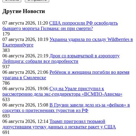
Другие Новости
07 августа 2026, 11:20
США попросили РФ освободить
бывшего морпеха Гилмана: он при смерти?
179
07 августа 2026, 10:19
Украина ударила по складу Wildberries в
Екатеринбурге
383
06 августа 2026, 21:19
Дрон со взрывчаткой в аэропорту
Лейпцига: собрали все подробности
937
06 августа 2026, 21:06
Ребёнок и женщина погибли во время
урагана в Смоленске
786
06 августа 2026, 19:06
Суд на Урале приступил к
рассмотрению дела экс-гендиректора «ВСМПО-Ависма»
633
06 августа 2026, 15:08
В Грузии завели дело из-за «фейков» в
соцсетях о притеснениях туристов из РФ
693
06 августа 2026, 12:14
Трамп пригрозил тюрьмой
допустившим утечку данных о нехватке ракет у США
691