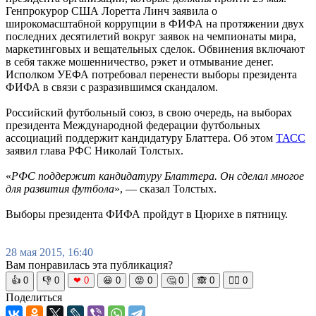
Генпрокурор США Лоретта Линч заявила о
широкомасштабной коррупции в ФИФА на протяжении двух
последних десятилетий вокруг заявок на чемпионаты мира,
маркетинговых и вещательных сделок. Обвинения включают
в себя также мошенничество, рэкет и отмывание денег.
Исполком УЕФА потребовал перенести выборы президента
ФИФА в связи с разразившимся скандалом.
Российский футбольный союз, в свою очередь, на выборах
президента Международной федерации футбольных
ассоциаций поддержит кандидатуру Блаттера. Об этом
ТАСС
заявил глава РФС Николай Толстых.
«
РФС поддержит кандидатуру Блаттера. Он сделал многое
для развития футбола
», — сказал Толстых.
Выборы президента ФИФА пройдут в Цюрихе в пятницу.
28 мая 2015, 16:40
Вам понравилась эта публикация?
👍
0
👎
0
❤
0
😆
0
😡
0
🤔
0
🙈
0
🧘‍♀️
0
Поделиться