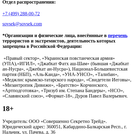
Отдел распространения:
+7 (499) 288-00-72
sovsek@sovsek.com
*Организации и физические лица, внесённные в
перечень
террористов и экстремистов, деятельность которых
запрещена в Российской Федерации:
«Правый сектор», «Украинская повстанческая армия»
(УПА),«ИГИЛ», «Джабхат Фатх аш-Шам» (бывшая «Джабхат
ан-Нусра», «Джебхат ан-Нусра»), Национал-Большевистская
партия (НБП), «Аль-Каида», «УНА-УНСО», «Талибан»,
«Меджлис крымско-татарского народа», «Свидетели Иеговы»,
«Мизантропик Дивижн», «Братство» Корчинского,
«Артподготовка», «Тризуб им. Степана Бандеры», «НСО»,
«Славянский союз», «Формат-18», Дуров Павел Валерьевич.
18+
Учредитель: ООО «Совершенно Секретно Трейд».
Юридический адрес: 360051, Кабардино-Балкарская Респ., г.
Нальчик, ул. Пачева, д. 36