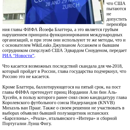
что США
пытаются
не
допустить
переизбра
ния главы ФИФА Йозефа Блаттера, а это является грубым
нарушением принципа функционирования международных
организаций, и при этом они используют те же методы, что и
с основателем WikiLeaks Джулианом Ассанжем и бывшим
сотрудником спецслужб США Эдвардом Сноуденом, передает
РИА “Новости”
.
Что касается возможных последствий скандала для чм-2018,
который пройдет в России, глава государства подчеркнул, что
Россию это не касается.
Кроме Блаттера, баллотирующегося на пятый срок, на пост
главы ФИФА претендует принц Иордании Али бин Аль-
Хусейн, в пользу которого ранее снял свою кандидатуру глава
Королевского футбольного союза Нидерландов (KNVB)
Михаэль ван Прааг. Также о своем решении не участвовать в
выборах объявлял бывший полузащитник испанских
«Барселоны», «Реала», итальянского «Интера» и сборной
Португалии Луиш Фигу.