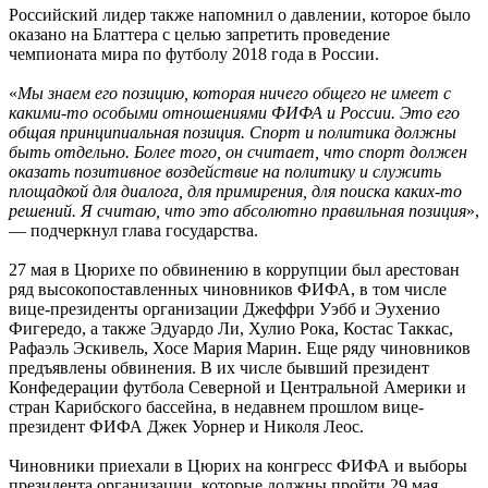
Российский лидер также напомнил о давлении, которое было
оказано на Блаттера с целью запретить проведение
чемпионата мира по футболу 2018 года в России.
«
Мы знаем его позицию, которая ничего общего не имеет с
какими-то особыми отношениями ФИФА и России. Это его
общая принципиальная позиция. Спорт и политика должны
быть отдельно. Более того, он считает, что спорт должен
оказать позитивное воздействие на политику и служить
площадкой для диалога, для примирения, для поиска каких-то
решений. Я считаю, что это абсолютно правильная позиция
»,
— подчеркнул глава государства.
27 мая в Цюрихе по обвинению в коррупции был арестован
ряд высокопоставленных чиновников ФИФА, в том числе
вице-президенты организации Джеффри Уэбб и Эухенио
Фигередо, а также Эдуардо Ли, Хулио Рока, Костас Таккас,
Рафаэль Эскивель, Хосе Мария Марин. Еще ряду чиновников
предъявлены обвинения. В их числе бывший президент
Конфедерации футбола Северной и Центральной Америки и
стран Карибского бассейна, в недавнем прошлом вице-
президент ФИФА Джек Уорнер и Николя Леос.
Чиновники приехали в Цюрих на конгресс ФИФА и выборы
президента организации, которые должны пройти 29 мая.