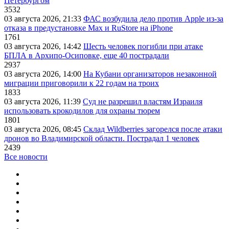
Петербургом
3532
03 августа 2026, 21:33
ФАС возбудила дело против Apple из-за
отказа в предустановке Max и RuStore на iPhone
1761
03 августа 2026, 14:42
Шесть человек погибли при атаке
БПЛА в Архипо-Осиповке, еще 40 пострадали
2937
03 августа 2026, 14:00
На Кубани организаторов незаконной
миграции приговорили к 22 годам на троих
1833
03 августа 2026, 11:39
Суд не разрешил властям Израиля
использовать крокодилов для охраны тюрем
1801
03 августа 2026, 08:45
Склад Wildberries загорелся после атаки
дронов во Владимирской области. Пострадал 1 человек
2439
Все новости