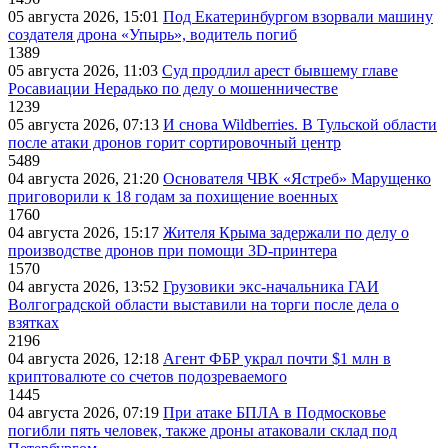
05 августа 2026, 15:01
Под Екатеринбургом взорвали машину
создателя дрона «Упырь», водитель погиб
1389
05 августа 2026, 11:03
Суд продлил арест бывшему главе
Росавиации Нерадько по делу о мошенничестве
1239
05 августа 2026, 07:13
И снова Wildberries. В Тульской области
после атаки дронов горит сортировочный центр
5489
04 августа 2026, 21:20
Основателя ЧВК «Ястреб» Марущенко
приговорили к 18 годам за похищение военных
1760
04 августа 2026, 15:17
Жителя Крыма задержали по делу о
производстве дронов при помощи 3D‑принтера
1570
04 августа 2026, 13:52
Грузовики экс-начальника ГАИ
Волгоградской области выставили на торги после дела о
взятках
2196
04 августа 2026, 12:18
Агент ФБР украл почти $1 млн в
криптовалюте со счетов подозреваемого
1445
04 августа 2026, 07:19
При атаке БПЛА в Подмосковье
погибли пять человек, также дроны атаковали склад под