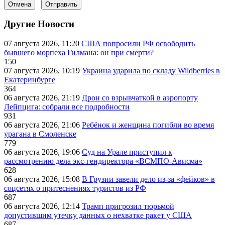
Отмена
Отправить
Другие Новости
07 августа 2026, 11:20
США попросили РФ освободить
бывшего морпеха Гилмана: он при смерти?
150
07 августа 2026, 10:19
Украина ударила по складу Wildberries в
Екатеринбурге
364
06 августа 2026, 21:19
Дрон со взрывчаткой в аэропорту
Лейпцига: собрали все подробности
931
06 августа 2026, 21:06
Ребёнок и женщина погибли во время
урагана в Смоленске
779
06 августа 2026, 19:06
Суд на Урале приступил к
рассмотрению дела экс-гендиректора «ВСМПО-Ависма»
628
06 августа 2026, 15:08
В Грузии завели дело из-за «фейков» в
соцсетях о притеснениях туристов из РФ
687
06 августа 2026, 12:14
Трамп пригрозил тюрьмой
допустившим утечку данных о нехватке ракет у США
687