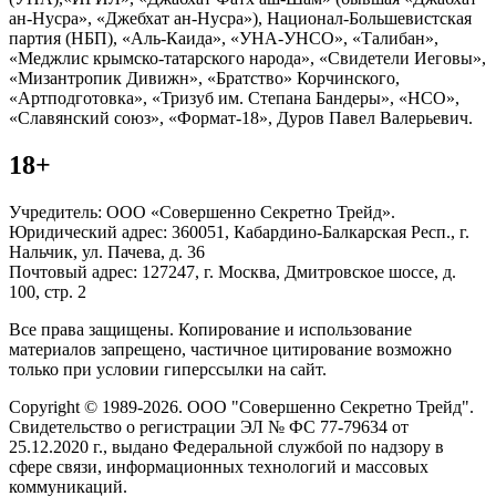
ан-Нусра», «Джебхат ан-Нусра»), Национал-Большевистская
партия (НБП), «Аль-Каида», «УНА-УНСО», «Талибан»,
«Меджлис крымско-татарского народа», «Свидетели Иеговы»,
«Мизантропик Дивижн», «Братство» Корчинского,
«Артподготовка», «Тризуб им. Степана Бандеры», «НСО»,
«Славянский союз», «Формат-18», Дуров Павел Валерьевич.
18+
Учредитель: ООО «Совершенно Секретно Трейд».
Юридический адрес: 360051, Кабардино-Балкарская Респ., г.
Нальчик, ул. Пачева, д. 36
Почтовый адрес: 127247, г. Москва, Дмитровское шоссе, д.
100, стр. 2
Все права защищены. Копирование и использование
материалов запрещено, частичное цитирование возможно
только при условии гиперссылки на сайт.
Copyright © 1989-2026. ООО "Совершенно Секретно Трейд".
Свидетельство о регистрации ЭЛ № ФС 77-79634 от
25.12.2020 г., выдано Федеральной службой по надзору в
сфере связи, информационных технологий и массовых
коммуникаций.