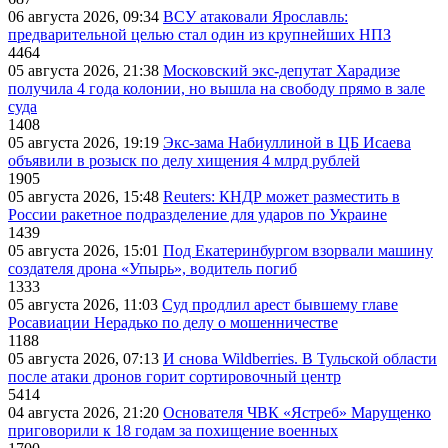
06 августа 2026, 09:34
ВСУ атаковали Ярославль:
предварительной целью стал один из крупнейших НПЗ
4464
05 августа 2026, 21:38
Московский экс-депутат Харадизе
получила 4 года колонии, но вышла на свободу прямо в зале
суда
1408
05 августа 2026, 19:19
Экс-зама Набиуллиной в ЦБ Исаева
объявили в розыск по делу хищения 4 млрд рублей
1905
05 августа 2026, 15:48
Reuters: КНДР может разместить в
России ракетное подразделение для ударов по Украине
1439
05 августа 2026, 15:01
Под Екатеринбургом взорвали машину
создателя дрона «Упырь», водитель погиб
1333
05 августа 2026, 11:03
Суд продлил арест бывшему главе
Росавиации Нерадько по делу о мошенничестве
1188
05 августа 2026, 07:13
И снова Wildberries. В Тульской области
после атаки дронов горит сортировочный центр
5414
04 августа 2026, 21:20
Основателя ЧВК «Ястреб» Марущенко
приговорили к 18 годам за похищение военных