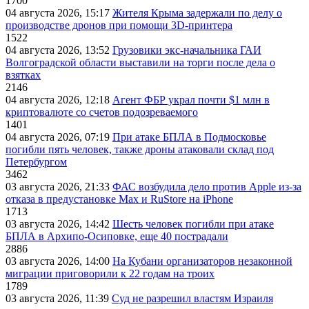
1700
04 августа 2026, 15:17
Жителя Крыма задержали по делу о
производстве дронов при помощи 3D‑принтера
1522
04 августа 2026, 13:52
Грузовики экс-начальника ГАИ
Волгоградской области выставили на торги после дела о
взятках
2146
04 августа 2026, 12:18
Агент ФБР украл почти $1 млн в
криптовалюте со счетов подозреваемого
1401
04 августа 2026, 07:19
При атаке БПЛА в Подмосковье
погибли пять человек, также дроны атаковали склад под
Петербургом
3462
03 августа 2026, 21:33
ФАС возбудила дело против Apple из-за
отказа в предустановке Max и RuStore на iPhone
1713
03 августа 2026, 14:42
Шесть человек погибли при атаке
БПЛА в Архипо-Осиповке, еще 40 пострадали
2886
03 августа 2026, 14:00
На Кубани организаторов незаконной
миграции приговорили к 22 годам на троих
1789
03 августа 2026, 11:39
Суд не разрешил властям Израиля