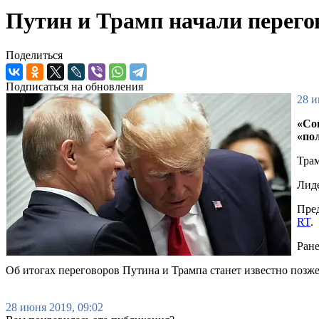
Путин и Трамп начали перего
Поделиться
Подписаться на обновления
28 и
«Со
«по
Трам
Лиде
Пред
RT
.
Ране
Об итогах переговоров Путина и Трампа станет известно позже
28 июня 2019, 09:02