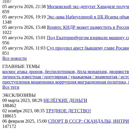
3107
05 августа 2026, 21:38
Московский экс-депутат Харадизе получи
859
05 августа 2026, 19:19
Экс-зама Набиуллиной в ЦБ Исаева объя
1348
05 августа 2026, 15:48
Reuters: КНДР может разместить в Росси
1022
05 августа 2026, 15:01
Под Екатеринбургом взорвали машину со
956
05 августа 2026, 11:03
Суд продлил арест бывшему главе Росав
851
Все новости
ГЛАВНЫЕ ТЕМЫ
космос
атака дронов, беспилотников, бпла
монархия, дворянств
личность известная / популярная / уважаемая / знаменитая / ис
преступления
мошенники
коррупция
миграционная политика,
Все теги
ЭКСКЛЮЗИВЫ
09 марта 2023, 08:29
НЕЛЁГКИЕ ДЕНЬГИ
188462
02 ноября 2023, 08:35
ТРУДНОЕ ДЕТСТВО!
188615
06 февраля 2025, 15:00
СПОРТ В СССР: СКАНДАЛЫ, ИНТР
147172