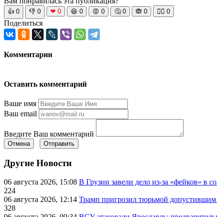
Вам понравилась эта публикация?
👍
0
👎
0
❤
0
😆
0
😡
0
🤔
0
🙈
0
🧘‍♀️
0
Поделиться
Комментарии
Оставить комментарий
Ваше имя
Ваш email
Введите Ваш комментарий
Отмена
Отправить
Другие Новости
06 августа 2026, 15:08
В Грузии завели дело из-за «фейков» в с
224
06 августа 2026, 12:14
Трамп пригрозил тюрьмой допустившим 
328
06 августа 2026, 09:34
ВСУ атаковали Ярославль: предварител