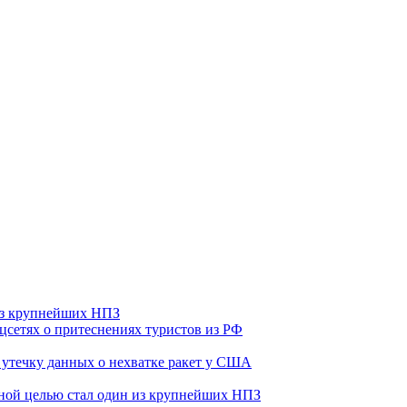
 из крупнейших НПЗ
оцсетях о притеснениях туристов из РФ
утечку данных о нехватке ракет у США
ьной целью стал один из крупнейших НПЗ