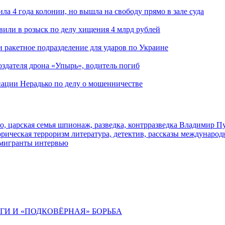
ла 4 года колонии, но вышла на свободу прямо в зале суда
вили в розыск по делу хищения 4 млрд рублей
и ракетное подразделение для ударов по Украине
здателя дрона «Упырь», водитель погиб
иации Нерадько по делу о мошенничестве
о, царская семья
шпионаж, разведка, контрразведка
Владимир П
торическая
терроризм
литература, детектив, рассказы
международ
 мигранты
интервью
ИГИ И «ПОДКОВЁРНАЯ» БОРЬБА