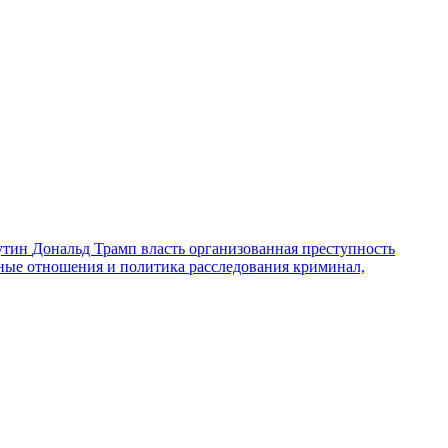
утин
Дональд Трамп
власть
организованная преступность
ные отношения и политика
расследования
криминал,