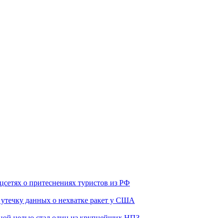
оцсетях о притеснениях туристов из РФ
утечку данных о нехватке ракет у США
ьной целью стал один из крупнейших НПЗ