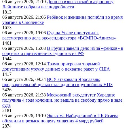
06 августа 2026, 21:19
Дрон со взрывчаткой в аэропорту
Лейпцига: собрали все подробности
1813
06 августа 2026, 21:06
Ребёнок и женщина погибли во время
урагана в Смоленске
1673
06 августа 2026, 19:06
Суд на Урале приступил к
рассмотрению дела экс-гендиректора «ВСМПО-Ависма»
1461
06 августа 2026, 15:08
В Грузии завели дело из-за «фейков» в
соцсетях о притеснениях туристов из РФ
1544
06 августа 2026, 12:14
Трамп пригрозил тюрьмой
допустившим утечку данных о нехватке ракет у США
1417
06 августа 2026, 09:34
ВСУ атаковали Ярославль:
предварительной целью стал один из крупнейших НПЗ
5426
05 августа 2026, 21:38
Московский экс-депутат Харадизе
получила 4 года колонии, но вышла на свободу прямо в зале
суда
2181
05 августа 2026, 19:19
Экс-зама Набиуллиной в ЦБ Исаева
объявили в розыск по делу хищения 4 млрд рублей
2874