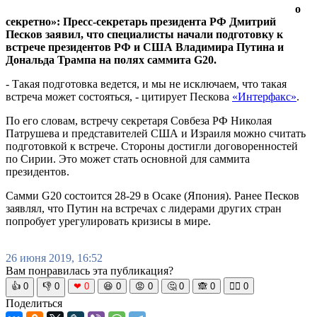
о
секретно»: Пресс-секретарь президента РФ Дмитрий
Песков заявил, что специалисты начали подготовку к
встрече президентов РФ и США Владимира Путина и
Дональда Трампа на полях саммита G20.
- Такая подготовка ведется, и мы не исключаем, что такая
встреча может состояться, - цитирует Пескова
«Интерфакс»
.
По его словам, встречу секретаря Совбеза РФ Николая
Патрушева и представителей США и Израиля можно считать
подготовкой к встрече. Стороны достигли договоренностей
по Сирии. Это может стать основной для саммита
президентов.
Самми G20 состоится 28-29 в Осаке (Япония). Ранее Песков
заявлял, что Путин на встречах с лидерами других стран
попробует урегулировать кризисы в мире.
26 июня 2019, 16:52
Вам понравилась эта публикация?
👍
0
👎
0
❤
0
😆
0
😡
0
🤔
0
🙈
0
🧘‍♀️
0
Поделиться