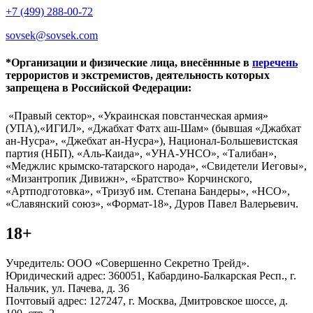
+7 (499) 288-00-72
sovsek@sovsek.com
*Организации и физические лица, внесённные в
перечень
террористов и экстремистов, деятельность которых
запрещена в Российской Федерации:
«Правый сектор», «Украинская повстанческая армия»
(УПА),«ИГИЛ», «Джабхат Фатх аш-Шам» (бывшая «Джабхат
ан-Нусра», «Джебхат ан-Нусра»), Национал-Большевистская
партия (НБП), «Аль-Каида», «УНА-УНСО», «Талибан»,
«Меджлис крымско-татарского народа», «Свидетели Иеговы»,
«Мизантропик Дивижн», «Братство» Корчинского,
«Артподготовка», «Тризуб им. Степана Бандеры», «НСО»,
«Славянский союз», «Формат-18», Дуров Павел Валерьевич.
18+
Учредитель: ООО «Совершенно Секретно Трейд».
Юридический адрес: 360051, Кабардино-Балкарская Респ., г.
Нальчик, ул. Пачева, д. 36
Почтовый адрес: 127247, г. Москва, Дмитровское шоссе, д.