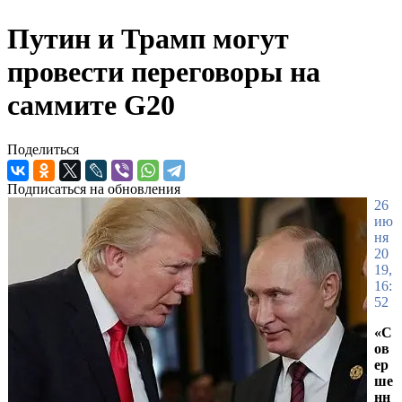
Путин и Трамп могут
провести переговоры на
саммите G20
Поделиться
Подписаться на обновления
26
ию
ня
20
19,
16:
52
«С
ов
ер
ше
нн