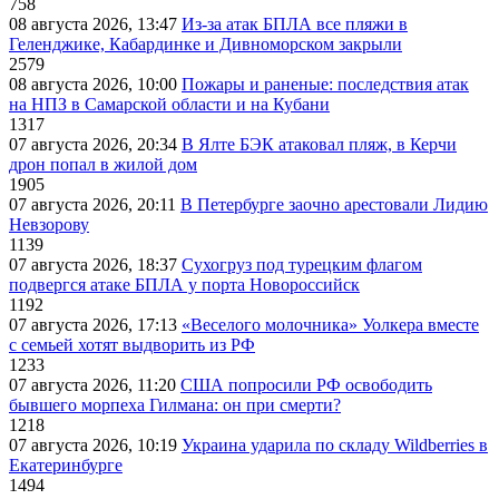
758
08 августа 2026, 13:47
Из-за атак БПЛА все пляжи в
Геленджике, Кабардинке и Дивноморском закрыли
2579
08 августа 2026, 10:00
Пожары и раненые: последствия атак
на НПЗ в Самарской области и на Кубани
1317
07 августа 2026, 20:34
В Ялте БЭК атаковал пляж, в Керчи
дрон попал в жилой дом
1905
07 августа 2026, 20:11
В Петербурге заочно арестовали Лидию
Невзорову
1139
07 августа 2026, 18:37
Сухогруз под турецким флагом
подвергся атаке БПЛА у порта Новороссийск
1192
07 августа 2026, 17:13
«Веселого молочника» Уолкера вместе
с семьей хотят выдворить из РФ
1233
07 августа 2026, 11:20
США попросили РФ освободить
бывшего морпеха Гилмана: он при смерти?
1218
07 августа 2026, 10:19
Украина ударила по складу Wildberries в
Екатеринбурге
1494