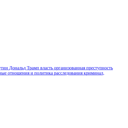
утин
Дональд Трамп
власть
организованная преступность
ные отношения и политика
расследования
криминал,