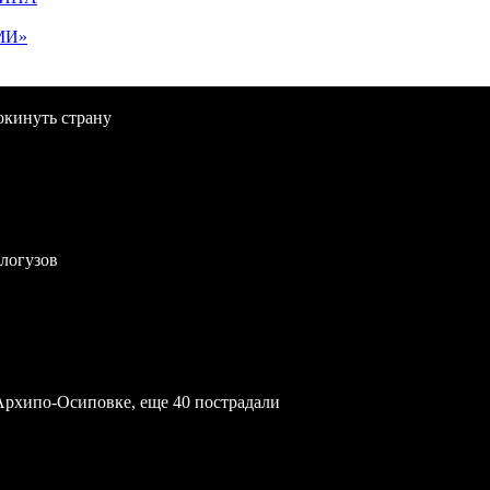
МИ»
окинуть страну
логузов
Архипо-Осиповке, еще 40 пострадали