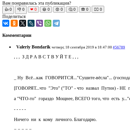
Вам понравилась эта публикация?
👍
0
👎
0
❤
0
😆
0
😡
0
🤔
0
🙈
0
🧘‍♀️
0
Поделиться
Комментарии
Valeriy Bondarik
четверг, 18 сентября 2019 в 18:47:00
#56789
, , , З Д Р А В С Т В У Й Т Е , , ,
_ Ну Всё...как ГОВОРИТСЯ..."Сушите-вёсла"... (господа
[ГОВОРЯТ...что "Это" ("ТО" - что назвал Путин) - НЕ
а "ЧТО-то" гораздо Мощнее, ВСЕГО того, что есть у..."
- - - - -
Ничего ни к кому личного. Благодарю.
= = = = =