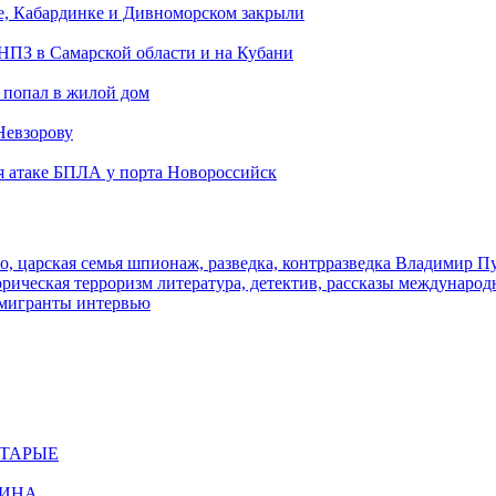
е, Кабардинке и Дивноморском закрыли
 НПЗ в Самарской области и на Кубани
 попал в жилой дом
Невзорову
я атаке БПЛА у порта Новороссийск
о, царская семья
шпионаж, разведка, контрразведка
Владимир П
торическая
терроризм
литература, детектив, рассказы
международ
 мигранты
интервью
СТАРЫЕ
ЩИНА