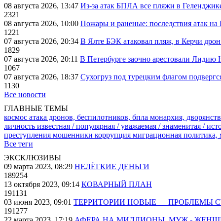
08 августа 2026, 13:47
Из-за атак БПЛА все пляжи в Геленджик
2321
08 августа 2026, 10:00
Пожары и раненые: последствия атак на
1221
07 августа 2026, 20:34
В Ялте БЭК атаковал пляж, в Керчи дрон
1829
07 августа 2026, 20:11
В Петербурге заочно арестовали Лидию 
1067
07 августа 2026, 18:37
Сухогруз под турецким флагом подвергс
1130
Все новости
ГЛАВНЫЕ ТЕМЫ
космос
атака дронов, беспилотников, бпла
монархия, дворянств
личность известная / популярная / уважаемая / знаменитая / ис
преступления
мошенники
коррупция
миграционная политика,
Все теги
ЭКСКЛЮЗИВЫ
09 марта 2023, 08:29
НЕЛЁГКИЕ ДЕНЬГИ
189254
13 октября 2023, 09:14
КОВАРНЫЙ ПЛАН
191131
03 июня 2023, 09:01
ТЕРРИТОРИИ НОВЫЕ — ПРОБЛЕМЫ 
191277
22 марта 2023, 17:19
АФЕРА НА МИЛЛИОНЫ. МУЖ - ЖЕН