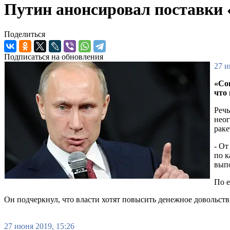
Путин анонсировал поставки
Поделиться
Подписаться на обновления
27 и
«Со
что
Речь
неог
раке
- От
по к
вып
По е
Он подчеркнул, что власти хотят повысить денежное довольст
27 июня 2019, 15:26