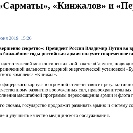
 «Сарматы», «Кинжалов» и «Пе
юня 2019, 15:26
вершенно секретно»: Президент России Владимир Путин во в
 в ближайшие годы российская армия получит современное в
 идет о тяжелой межконтинентальной ракете «Сармат», подводн
раниченной дальности с ядерной энергетической установкой «Б
тного комплекса «Кинжал».
 офицерского корпуса в огромной степени зависит результатив
ачественному развитию вооруженных сил, правоохранительных о
олнения масштабной программы переоснащения армии и флота п
го словам, государство продолжит развивать армию и систему с
вие и улучшить качество медицинского обслуживания.