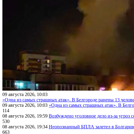
09 августа 2026, 10:03
«Одна из самых страшных атак». В Белгороде ранены 13 челове
09 августа 2026, 10:03
«Одна из самых страшных атак». В Белго
114
08 августа 2026, 19:59
Возбуждено уголовное дело из-за угроз 
530
08 августа 2026, 19:34
Неопознанный БПЛА залетел в Болгарию 
663