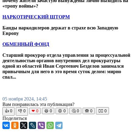
почему жители зачастую вынуждены лично выходить на
«тропу войны»?
НАРКОТИЧЕСКИЙ ШТОРМ
Банды наркодилеров держат в страхе всю Западную
Европу
ОБМЕННЫЙ ФОНД
Старший прокурор отдела управления за процессуальной
деятельностью органов внутренних дел прокуратуры
одной из областей Иван Сергеевич Безделов занимался
привычным для него в это время суток делом: мирно
спал...
05 ноября 2024, 14:45
Вам понравилась эта публикация?
👍
0
👎
0
❤
0
😆
0
😡
0
🤔
0
🙈
0
🧘‍♀️
0
Поделиться