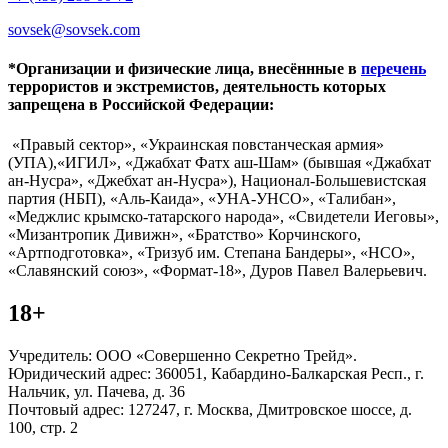
sovsek@sovsek.com
*Организации и физические лица, внесённные в
перечень
террористов и экстремистов, деятельность которых
запрещена в Российской Федерации:
«Правый сектор», «Украинская повстанческая армия»
(УПА),«ИГИЛ», «Джабхат Фатх аш-Шам» (бывшая «Джабхат
ан-Нусра», «Джебхат ан-Нусра»), Национал-Большевистская
партия (НБП), «Аль-Каида», «УНА-УНСО», «Талибан»,
«Меджлис крымско-татарского народа», «Свидетели Иеговы»,
«Мизантропик Дивижн», «Братство» Корчинского,
«Артподготовка», «Тризуб им. Степана Бандеры», «НСО»,
«Славянский союз», «Формат-18», Дуров Павел Валерьевич.
18+
Учредитель: ООО «Совершенно Секретно Трейд».
Юридический адрес: 360051, Кабардино-Балкарская Респ., г.
Нальчик, ул. Пачева, д. 36
Почтовый адрес: 127247, г. Москва, Дмитровское шоссе, д.
100, стр. 2