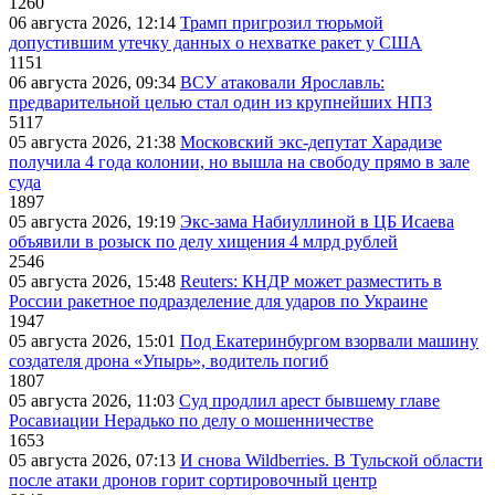
1260
06 августа 2026, 12:14
Трамп пригрозил тюрьмой
допустившим утечку данных о нехватке ракет у США
1151
06 августа 2026, 09:34
ВСУ атаковали Ярославль:
предварительной целью стал один из крупнейших НПЗ
5117
05 августа 2026, 21:38
Московский экс-депутат Харадизе
получила 4 года колонии, но вышла на свободу прямо в зале
суда
1897
05 августа 2026, 19:19
Экс-зама Набиуллиной в ЦБ Исаева
объявили в розыск по делу хищения 4 млрд рублей
2546
05 августа 2026, 15:48
Reuters: КНДР может разместить в
России ракетное подразделение для ударов по Украине
1947
05 августа 2026, 15:01
Под Екатеринбургом взорвали машину
создателя дрона «Упырь», водитель погиб
1807
05 августа 2026, 11:03
Суд продлил арест бывшему главе
Росавиации Нерадько по делу о мошенничестве
1653
05 августа 2026, 07:13
И снова Wildberries. В Тульской области
после атаки дронов горит сортировочный центр