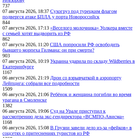
Невзорову
737
07 августа 2026, 18:37
Сухогруз под турецким флагом
подвергся атаке БПЛА у порта Новороссийск
844
07 августа 2026, 17:13
«Веселого молочника» Уолкера вместе
с семьей хотят выдворить из РФ
862
07 августа 2026, 11:20
США попросили РФ освободить
бывшего морпеха Гилмана: он при смерти?
903
07 августа 2026, 10:19
Украина ударила по складу Wildberries в
Екатеринбурге
1167
06 августа 2026, 21:19
Дрон со взрывчаткой в аэропорту
Лейпцига: собрали все подробности
1509
06 августа 2026, 21:06
Ребёнок и женщина погибли во время
урагана в Смоленске
1382
06 августа 2026, 19:06
Суд на Урале приступил к
рассмотрению дела экс-гендиректора «ВСМПО-Ависма»
1168
06 августа 2026, 15:08
В Грузии завели дело из-за «фейков» в
соцсетях о притеснениях туристов из РФ