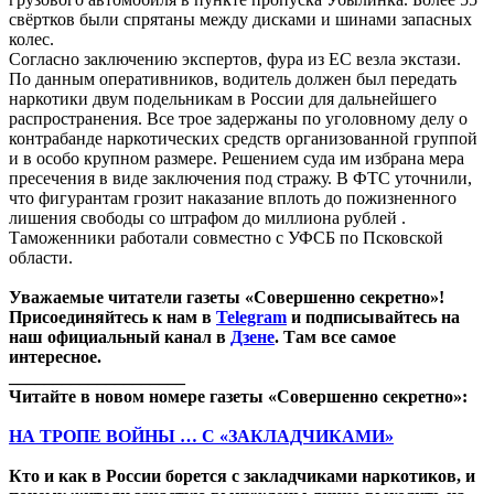
свёртков были спрятаны между дисками и шинами запасных
колес.
Согласно заключению экспертов, фура из ЕС везла экстази.
По данным оперативников, водитель должен был передать
наркотики двум подельникам в России для дальнейшего
распространения. Все трое задержаны по уголовному делу о
контрабанде наркотических средств организованной группой
и в особо крупном размере. Решением суда им избрана мера
пресечения в виде заключения под стражу. В ФТС уточнили,
что фигурантам грозит наказание вплоть до пожизненного
лишения свободы со штрафом до миллиона рублей .
Таможенники работали совместно с УФСБ по Псковской
области.
Уважаемые читатели газеты «Совершенно секретно»!
Присоединяйтесь к нам в
Telegram
и подписывайтесь на
наш официальный канал в
Дзене
. Там все самое
интересное.
____________________
Читайте в новом номере газеты «Совершенно секретно»:
НА ТРОПЕ ВОЙНЫ … С «ЗАКЛАДЧИКАМИ»
Кто и как в России борется с закладчиками наркотиков, и