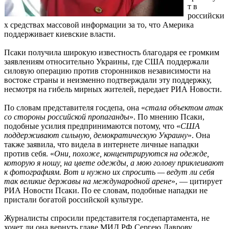
т в
российски
х средствах массовой информации за то, что Америка
поддерживает киевские власти.
Псаки получила широкую известность благодаря ее громким
заявлениям относительно Украины, где США поддержали
силовую операцию против сторонников независимости на
востоке страны и неизменно подтверждали эту поддержку,
несмотря на гибель мирных жителей, передает РИА Новости.
По словам представителя госдепа, она «
стала объектом атак
со стороны российской пропаганды
». По мнению Псаки,
подобные усилия предпринимаются потому, что «
США
поддерживают сильную, демократическую Украину
». Она
также заявила, что видела в интернете личные нападки
против себя. «
Они, похоже, концентрируются на одежде,
которую я ношу, на цвете одежды, а мою голову приклеивают
к фотографиям. Вот и нужно их спросить — ведут ли себя
так великие державы на международной арене
», — цитирует
РИА Новости Псаки. По ее словам, подобные нападки не
пристали богатой российской культуре.
Журналисты спросили представителя госдепартамента, не
хочет ли она вернуть главе МИД РФ Сергею Лаврову