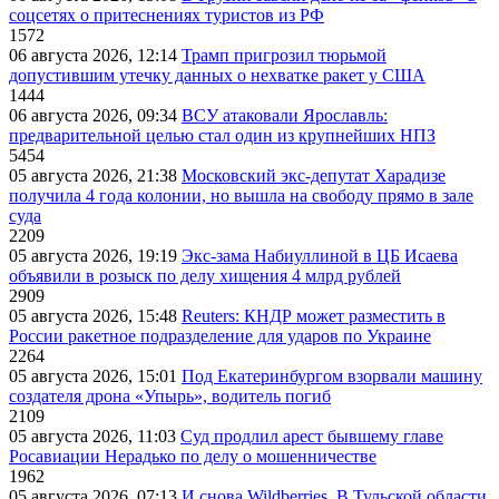
соцсетях о притеснениях туристов из РФ
1572
06 августа 2026, 12:14
Трамп пригрозил тюрьмой
допустившим утечку данных о нехватке ракет у США
1444
06 августа 2026, 09:34
ВСУ атаковали Ярославль:
предварительной целью стал один из крупнейших НПЗ
5454
05 августа 2026, 21:38
Московский экс-депутат Харадизе
получила 4 года колонии, но вышла на свободу прямо в зале
суда
2209
05 августа 2026, 19:19
Экс-зама Набиуллиной в ЦБ Исаева
объявили в розыск по делу хищения 4 млрд рублей
2909
05 августа 2026, 15:48
Reuters: КНДР может разместить в
России ракетное подразделение для ударов по Украине
2264
05 августа 2026, 15:01
Под Екатеринбургом взорвали машину
создателя дрона «Упырь», водитель погиб
2109
05 августа 2026, 11:03
Суд продлил арест бывшему главе
Росавиации Нерадько по делу о мошенничестве
1962
05 августа 2026, 07:13
И снова Wildberries. В Тульской области