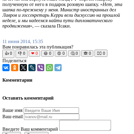
полученную от него в подарок розовую шапку. «
Нет, эта
шапка по-прежнему у меня. Министр иностранных дел
Лавров и госсекретарь Керри вели дискуссию на прошлой
неделе, и мы надеемся найти пути дипломатического
продвижения
», — сказала Псаки.
11 июня 2014, 15:35
Вам понравилась эта публикация?
👍
0
👎
0
❤
0
😆
0
😡
0
🤔
0
🙈
0
🧘‍♀️
0
Поделиться
Комментарии
Оставить комментарий
Ваше имя
Ваш email
Введите Ваш комментарий