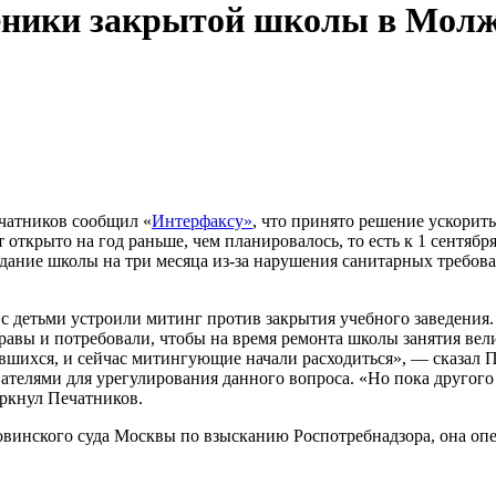
еники закрытой школы в Молж
чатников сообщил «
Интерфаксу»
, что принято решение ускорит
ткрыто на год раньше, чем планировалось, то есть к 1 сентябр
здание школы на три месяца из-за нарушения санитарных требов
 с детьми устроили митинг против закрытия учебного заведени
авы и потребовали, чтобы на время ремонта школы занятия вели
авшихся, и сейчас митингующие начали расходиться», — сказал 
ателями для урегулирования данного вопроса. «Но пока другого
еркнул Печатников.
винского суда Москвы по взысканию Роспотребнадзора, она опе