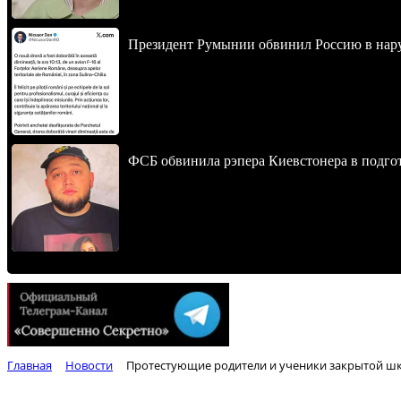
Президент Румынии обвинил Россию в нар
ФСБ обвинила рэпера Киевстонера в подгот
Главная
Новости
Протестующие родители и ученики закрытой ш