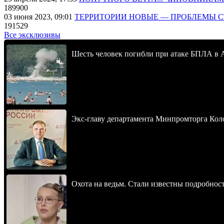
189900
03 июня 2023, 09:01
ТЕРРИТОРИИ НОВЫЕ — ПРОБЛЕМЫ 
191529
Все эксклюзивы
Шесть человек погибли при атаке БПЛА в 
Экс-главу департамента Минпромторга Кол
Охота на ведьм. Стали известны подробнос