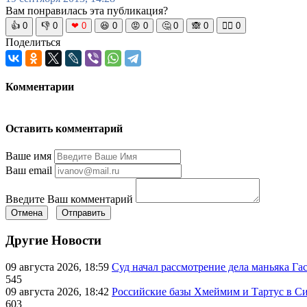
Вам понравилась эта публикация?
👍
0
👎
0
❤
0
😆
0
😡
0
🤔
0
🙈
0
🧘‍♀️
0
Поделиться
Комментарии
Оставить комментарий
Ваше имя
Ваш email
Введите Ваш комментарий
Отмена
Отправить
Другие Новости
09 августа 2026, 18:59
Суд начал рассмотрение дела маньяка Га
545
09 августа 2026, 18:42
Российские базы Хмеймим и Тартус в С
603