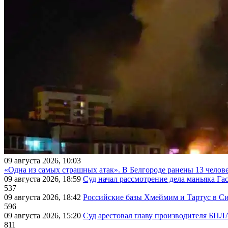
09 августа 2026, 10:03
«Одна из самых страшных атак». В Белгороде ранены 13 челове
09 августа 2026, 18:59
Суд начал рассмотрение дела маньяка Га
537
09 августа 2026, 18:42
Российские базы Хмеймим и Тартус в С
596
09 августа 2026, 15:20
Суд арестовал главу производителя БП
811