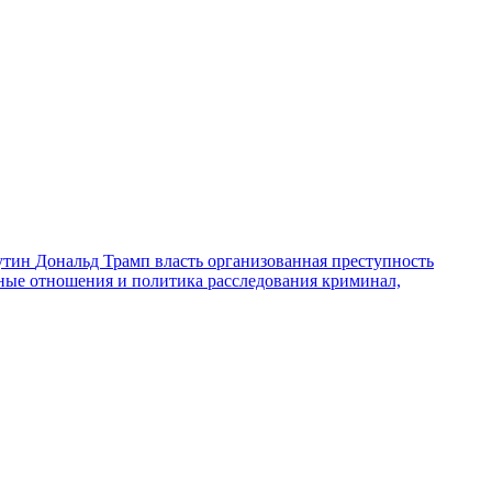
утин
Дональд Трамп
власть
организованная преступность
ные отношения и политика
расследования
криминал,