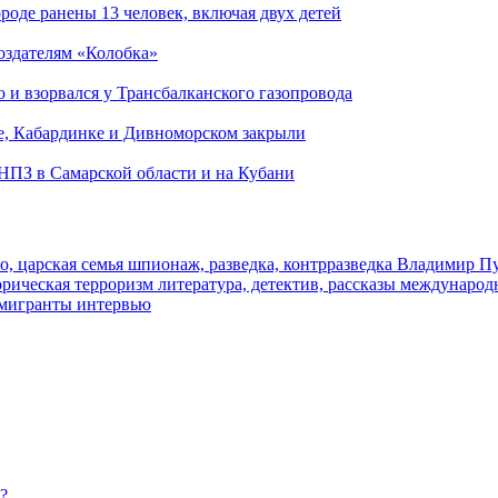
роде ранены 13 человек, включая двух детей
создателям «Колобка»
и взорвался у Трансбалканского газопровода
е, Кабардинке и Дивноморском закрыли
 НПЗ в Самарской области и на Кубани
о, царская семья
шпионаж, разведка, контрразведка
Владимир П
торическая
терроризм
литература, детектив, рассказы
международ
 мигранты
интервью
?