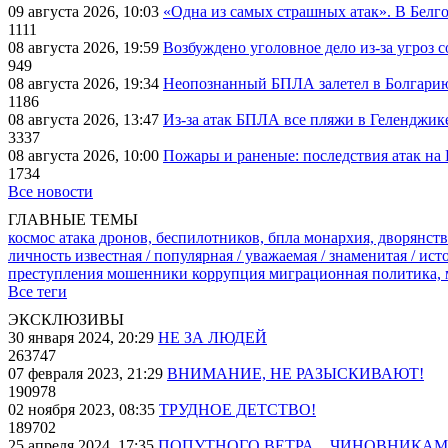
09 августа 2026, 10:03
«Одна из самых страшных атак». В Белго
1111
08 августа 2026, 19:59
Возбуждено уголовное дело из-за угроз 
949
08 августа 2026, 19:34
Неопознанный БПЛА залетел в Болгарию 
1186
08 августа 2026, 13:47
Из-за атак БПЛА все пляжи в Геленджик
3337
08 августа 2026, 10:00
Пожары и раненые: последствия атак на
1734
Все новости
ГЛАВНЫЕ ТЕМЫ
космос
атака дронов, беспилотников, бпла
монархия, дворянств
личность известная / популярная / уважаемая / знаменитая / ис
преступления
мошенники
коррупция
миграционная политика,
Все теги
ЭКСКЛЮЗИВЫ
30 января 2024, 20:29
НЕ ЗА ЛЮДЕЙ
263747
07 февраля 2023, 21:29
ВНИМАНИЕ, НЕ РАЗЫСКИВАЮТ!
190978
02 ноября 2023, 08:35
ТРУДНОЕ ДЕТСТВО!
189702
25 апреля 2024, 17:35
ПОПУТНОГО ВЕТРА... ЧИНОВНИКАМ