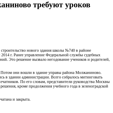
аниново требуют уроков
ь строительство нового здания школы №740 в районе
я 2014 г. Ранее управление Федеральной службы судебных
аний. Это решение вызвало негодование учеников и родителей,
я. Потом они вошли в здание управы района Молжаниново.
сь в здании администрации. Всего собралось митинговать
Печатников. По его словам, представители руководства Москвы
 решения, кроме продолжения учебного года в зеленоградской
чатана и закрыта.