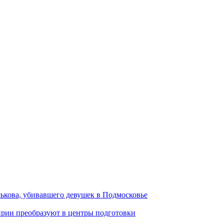
ськова, убивавшего девушек в Подмосковье
ирии преобразуют в центры подготовки