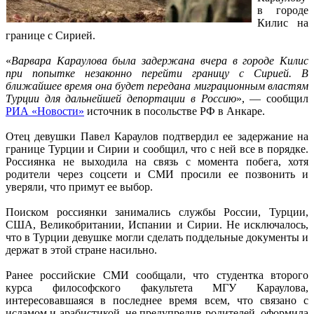
в городе
Килис на
границе с Сирией.
«
Варвара Караулова была задержана вчера в городе Килис
при попытке незаконно перейти границу с Сирией. В
ближайшее время она будет передана миграционным властям
Турции для дальнейшей депортации в Россию
», — сообщил
РИА «Новости»
источник в посольстве РФ в Анкаре.
Отец девушки Павел Караулов подтвердил ее задержание на
границе Турции и Сирии и сообщил, что с ней все в порядке.
Россиянка не выходила на связь с момента побега, хотя
родители через соцсети и СМИ просили ее позвонить и
уверяли, что примут ее выбор.
Поиском россиянки занимались службы России, Турции,
США, Великобритании, Испании и Сирии. Не исключалось,
что в Турции девушке могли сделать поддельные документы и
держат в этой стране насильно.
Ранее российские СМИ сообщали, что студентка второго
курса философского факультета МГУ Караулова,
интересовавшаяся в последнее время всем, что связано с
исламом и арабистикой, не предупредив родителей, оформила