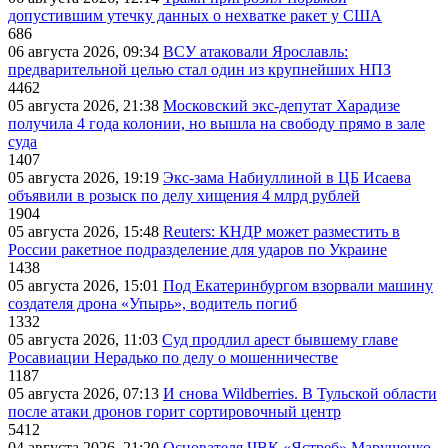
допустившим утечку данных о нехватке ракет у США
686
06 августа 2026, 09:34
ВСУ атаковали Ярославль:
предварительной целью стал один из крупнейших НПЗ
4462
05 августа 2026, 21:38
Московский экс-депутат Харадизе
получила 4 года колонии, но вышла на свободу прямо в зале
суда
1407
05 августа 2026, 19:19
Экс-зама Набиуллиной в ЦБ Исаева
объявили в розыск по делу хищения 4 млрд рублей
1904
05 августа 2026, 15:48
Reuters: КНДР может разместить в
России ракетное подразделение для ударов по Украине
1438
05 августа 2026, 15:01
Под Екатеринбургом взорвали машину
создателя дрона «Упырь», водитель погиб
1332
05 августа 2026, 11:03
Суд продлил арест бывшему главе
Росавиации Нерадько по делу о мошенничестве
1187
05 августа 2026, 07:13
И снова Wildberries. В Тульской области
после атаки дронов горит сортировочный центр
5412
04 августа 2026, 21:20
Основателя ЧВК «Ястреб» Марущенко