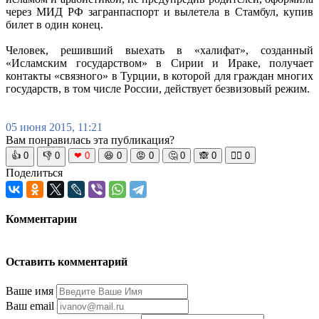
через МИД РФ загранпаспорт и вылетела в Стамбул, купив
билет в один конец.
Человек, решивший выехать в «халифат», созданный
«Исламским государством» в Сирии и Ираке, получает
контакты «связного» в Турции, в которой для граждан многих
государств, в том числе России, действует безвизовый режим.
05 июня 2015, 11:21
Вам понравилась эта публикация?
👍
0
👎
0
❤
0
😆
0
😡
0
🤔
0
🙈
0
🧘‍♀️
0
Поделиться
Комментарии
Оставить комментарий
Ваше имя
Ваш email