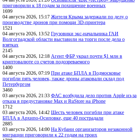
приговорили к 18 годам за похищение военных
1699
04 августа 2026, 15:17
Жителя Крыма задержали по делу о
производстве дронов при помощи 3D‑принтера
1521
04 августа 2026, 13:52
Грузовики экс-начальника ГАИ
Волгоградской области выставили на торги после дела о
взятках
2145
04 августа 2026, 12:18
Агент ФБР украл почти $1 млн в
криптовалюте со счетов подозреваемого
1400
04 августа 2026, 07:19
При атаке БПЛА в Подмосковье
погибли пять человек, также дроны атаковали склад под
Петербургом
3460
03 августа 2026, 21:33
ФАС возбудила дело против Apple из-за
отказа в предустановке Max и RuStore на iPhone
1712
03 августа 2026, 14:42
Шесть человек погибли при атаке
БПЛА в Архипо-Осиповке, еще 40 пострадали
2885
03 августа 2026, 14:00
На Кубани организаторов незаконной
миграции приговорили к 22 годам на троих