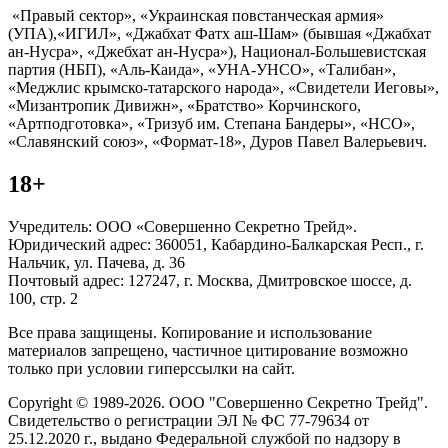
«Правый сектор», «Украинская повстанческая армия»
(УПА),«ИГИЛ», «Джабхат Фатх аш-Шам» (бывшая «Джабхат
ан-Нусра», «Джебхат ан-Нусра»), Национал-Большевистская
партия (НБП), «Аль-Каида», «УНА-УНСО», «Талибан»,
«Меджлис крымско-татарского народа», «Свидетели Иеговы»,
«Мизантропик Дивижн», «Братство» Корчинского,
«Артподготовка», «Тризуб им. Степана Бандеры», «НСО»,
«Славянский союз», «Формат-18», Дуров Павел Валерьевич.
18+
Учредитель: ООО «Совершенно Секретно Трейд».
Юридический адрес: 360051, Кабардино-Балкарская Респ., г.
Нальчик, ул. Пачева, д. 36
Почтовый адрес: 127247, г. Москва, Дмитровское шоссе, д.
100, стр. 2
Все права защищены. Копирование и использование
материалов запрещено, частичное цитирование возможно
только при условии гиперссылки на сайт.
Copyright © 1989-2026. ООО "Совершенно Секретно Трейд".
Свидетельство о регистрации ЭЛ № ФС 77-79634 от
25.12.2020 г., выдано Федеральной службой по надзору в