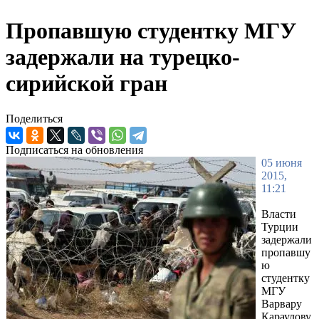
Пропавшую студентку МГУ
задержали на турецко-
сирийской гран
Поделиться
Подписаться на обновления
05 июня
2015,
11:21
Власти
Турции
задержали
пропавшу
ю
студентку
МГУ
Варвару
Караулову