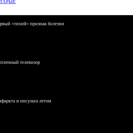
СТАРЫЕ
первый «тихий» признак болезни
упленный телевизор
нфаркта и инсульта летом