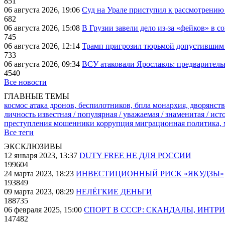
851
06 августа 2026, 19:06
Суд на Урале приступил к рассмотрени
682
06 августа 2026, 15:08
В Грузии завели дело из-за «фейков» в с
745
06 августа 2026, 12:14
Трамп пригрозил тюрьмой допустившим 
733
06 августа 2026, 09:34
ВСУ атаковали Ярославль: предварител
4540
Все новости
ГЛАВНЫЕ ТЕМЫ
космос
атака дронов, беспилотников, бпла
монархия, дворянств
личность известная / популярная / уважаемая / знаменитая / ис
преступления
мошенники
коррупция
миграционная политика,
Все теги
ЭКСКЛЮЗИВЫ
12 января 2023, 13:37
DUTY FREE НЕ ДЛЯ РОССИИ
199604
24 марта 2023, 18:23
ИНВЕСТИЦИОННЫЙ РИСК «ЯКУДЗЫ»
193849
09 марта 2023, 08:29
НЕЛЁГКИЕ ДЕНЬГИ
188735
06 февраля 2025, 15:00
СПОРТ В СССР: СКАНДАЛЫ, ИНТР
147482