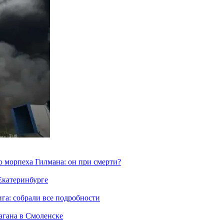
морпеха Гилмана: он при смерти?
 Екатеринбурге
га: собрали все подробности
агана в Смоленске