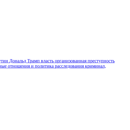
утин
Дональд Трамп
власть
организованная преступность
ные отношения и политика
расследования
криминал,