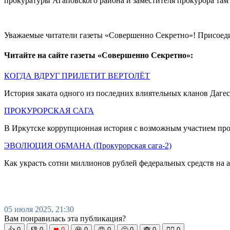
прокуратуры Агаповского района и заместителя прокурора там
Уважаемые читатели газеты «Совершенно Секретно»! Присоед
Читайте на сайте газеты «Совершенно Секретно»:
КОГДА ВДРУГ ПРИЛЕТИТ ВЕРТОЛЁТ
История заката одного из последних влиятельных кланов Дагес
ПРОКУРОРСКАЯ САГА
В Иркутске коррупционная история с возможным участием пр
ЭВОЛЮЦИЯ ОБМАНА (Прокурорская сага-2)
Как украсть сотни миллионов рублей федеральных средств на 
05 июля 2025, 21:30
Вам понравилась эта публикация?
👍
0
👎
0
❤
0
😆
0
😡
0
🤔
0
🙈
0
🧘‍♀️
0