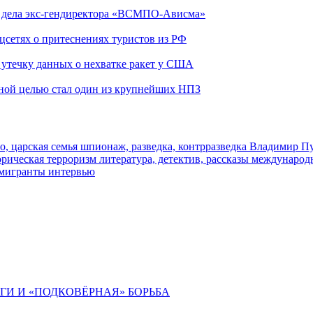
ю дела экс-гендиректора «ВСМПО-Ависма»
оцсетях о притеснениях туристов из РФ
утечку данных о нехватке ракет у США
ьной целью стал один из крупнейших НПЗ
о, царская семья
шпионаж, разведка, контрразведка
Владимир П
торическая
терроризм
литература, детектив, рассказы
международ
 мигранты
интервью
ИГИ И «ПОДКОВЁРНАЯ» БОРЬБА