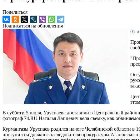
Поделиться
Подписаться на обновления
05 и
Прок
сооб
"Про
прес
Он у
рук
зака
Цент
этом
В субботу, 5 июля, Уруспаева доставили в Центральный районны
фотограф 74.RU Наталья Лапцевич вела съемку, как обвиняемого
Курмангазы Уруспаев родился на юге Челябинской области в 1
поступил на должность следователя прокуратуры Агаповского р