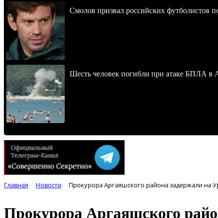
Смолов призвал российских футболистов п
Шесть человек погибли при атаке БПЛА в 
Главная
Новости
Прокурора Аргаяшского района задержали на У
Прокурора Аргаяшского район