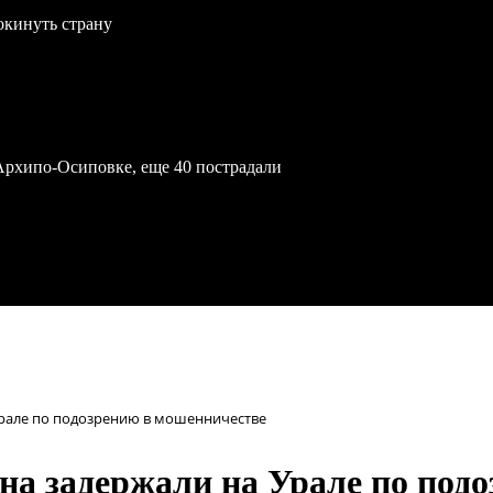
окинуть страну
Архипо-Осиповке, еще 40 пострадали
рале по подозрению в мошенничестве
а задержали на Урале по под