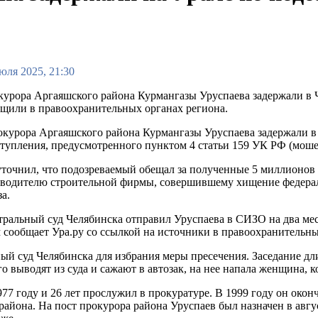
юля 2025, 21:30
урора Аргаяшского района Курмангазы Уруспаева задержали в Ч
щили в правоохранительных органах региона.
курора Аргаяшского района Курмангазы Уруспаева задержали в 
тупления, предусмотренного пунктом 4 статьи 159 УК РФ (мошен
точнил, что подозреваемый обещал за полученные 5 миллионов
оводителю строительной фирмы, совершившему хищение федерал
за.
ральный суд Челябинска отправил Уруспаева в СИЗО на два мес
 сообщает Ура.ру со ссылкой на источники в правоохранительны
й суд Челябинска для избрания меры пресечения. Заседание длил
 выводят из суда и сажают в автозак, на нее напала женщина, к
977 году и 26 лет прослужил в прокуратуре. В 1999 году он ок
айона. На пост прокурора района Уруспаев был назначен в авгус