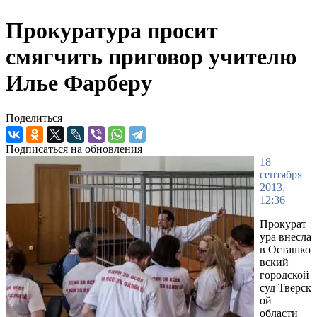
Прокуратура просит
смягчить приговор учителю
Илье Фарберу
Поделиться
Подписаться на обновления
18
сентября
2013,
12:36
Прокурат
ура внесла
в Осташко
вский
городской
суд Тверск
ой
области