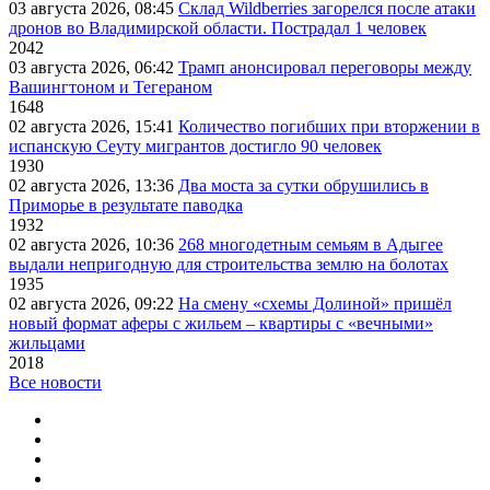
03 августа 2026, 08:45
Склад Wildberries загорелся после атаки
дронов во Владимирской области. Пострадал 1 человек
2042
03 августа 2026, 06:42
Трамп анонсировал переговоры между
Вашингтоном и Тегераном
1648
02 августа 2026, 15:41
Количество погибших при вторжении в
испанскую Сеуту мигрантов достигло 90 человек
1930
02 августа 2026, 13:36
Два моста за сутки обрушились в
Приморье в результате паводка
1932
02 августа 2026, 10:36
268 многодетным семьям в Адыгее
выдали непригодную для строительства землю на болотах
1935
02 августа 2026, 09:22
На смену «схемы Долиной» пришёл
новый формат аферы с жильем – квартиры с «вечными»
жильцами
2018
Все новости