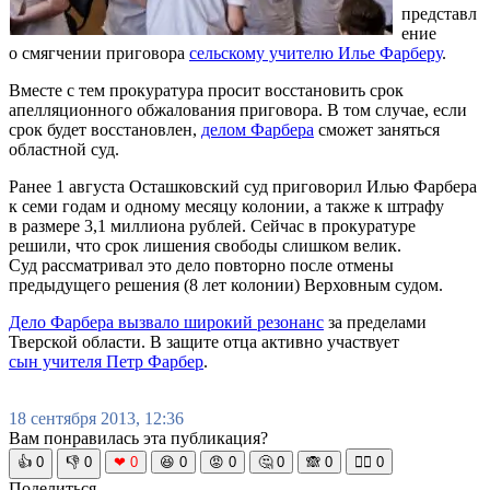
представл
ение
о смягчении приговора
сельскому учителю Илье Фарберу
.
Вместе с тем прокуратура просит восстановить срок
апелляционного обжалования приговора. В том случае, если
срок будет восстановлен,
делом Фарбера
сможет заняться
областной суд.
Ранее 1 августа Осташковский суд приговорил Илью Фарбера
к семи годам и одному месяцу колонии, а также к штрафу
в размере 3,1 миллиона рублей. Сейчас в прокуратуре
решили, что срок лишения свободы слишком велик.
Суд рассматривал это дело повторно после отмены
предыдущего решения (8 лет колонии) Верховным судом.
Дело Фарбера вызвало широкий резонанс
за пределами
Тверской области. В защите отца активно участвует
сын учителя Петр Фарбер
.
18 сентября 2013, 12:36
Вам понравилась эта публикация?
👍
0
👎
0
❤
0
😆
0
😡
0
🤔
0
🙈
0
🧘‍♀️
0
Поделиться