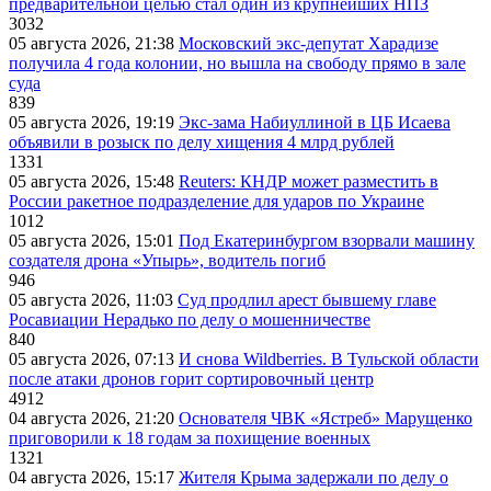
предварительной целью стал один из крупнейших НПЗ
3032
05 августа 2026, 21:38
Московский экс-депутат Харадизе
получила 4 года колонии, но вышла на свободу прямо в зале
суда
839
05 августа 2026, 19:19
Экс-зама Набиуллиной в ЦБ Исаева
объявили в розыск по делу хищения 4 млрд рублей
1331
05 августа 2026, 15:48
Reuters: КНДР может разместить в
России ракетное подразделение для ударов по Украине
1012
05 августа 2026, 15:01
Под Екатеринбургом взорвали машину
создателя дрона «Упырь», водитель погиб
946
05 августа 2026, 11:03
Суд продлил арест бывшему главе
Росавиации Нерадько по делу о мошенничестве
840
05 августа 2026, 07:13
И снова Wildberries. В Тульской области
после атаки дронов горит сортировочный центр
4912
04 августа 2026, 21:20
Основателя ЧВК «Ястреб» Марущенко
приговорили к 18 годам за похищение военных
1321
04 августа 2026, 15:17
Жителя Крыма задержали по делу о