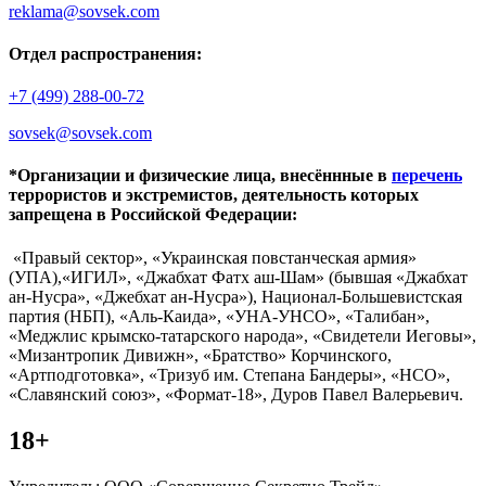
reklama@sovsek.com
Отдел распространения:
+7 (499) 288-00-72
sovsek@sovsek.com
*Организации и физические лица, внесённные в
перечень
террористов и экстремистов, деятельность которых
запрещена в Российской Федерации:
«Правый сектор», «Украинская повстанческая армия»
(УПА),«ИГИЛ», «Джабхат Фатх аш-Шам» (бывшая «Джабхат
ан-Нусра», «Джебхат ан-Нусра»), Национал-Большевистская
партия (НБП), «Аль-Каида», «УНА-УНСО», «Талибан»,
«Меджлис крымско-татарского народа», «Свидетели Иеговы»,
«Мизантропик Дивижн», «Братство» Корчинского,
«Артподготовка», «Тризуб им. Степана Бандеры», «НСО»,
«Славянский союз», «Формат-18», Дуров Павел Валерьевич.
18+