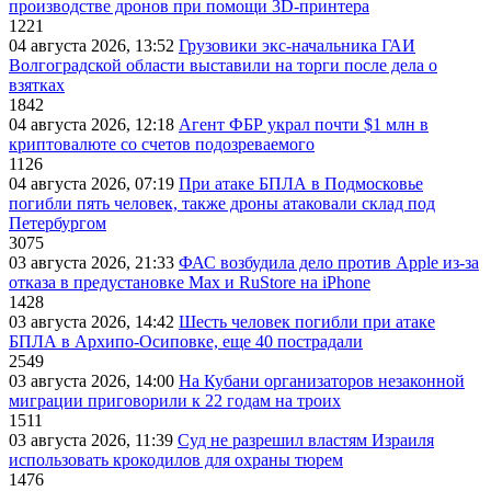
производстве дронов при помощи 3D‑принтера
1221
04 августа 2026, 13:52
Грузовики экс-начальника ГАИ
Волгоградской области выставили на торги после дела о
взятках
1842
04 августа 2026, 12:18
Агент ФБР украл почти $1 млн в
криптовалюте со счетов подозреваемого
1126
04 августа 2026, 07:19
При атаке БПЛА в Подмосковье
погибли пять человек, также дроны атаковали склад под
Петербургом
3075
03 августа 2026, 21:33
ФАС возбудила дело против Apple из-за
отказа в предустановке Max и RuStore на iPhone
1428
03 августа 2026, 14:42
Шесть человек погибли при атаке
БПЛА в Архипо-Осиповке, еще 40 пострадали
2549
03 августа 2026, 14:00
На Кубани организаторов незаконной
миграции приговорили к 22 годам на троих
1511
03 августа 2026, 11:39
Суд не разрешил властям Израиля
использовать крокодилов для охраны тюрем
1476