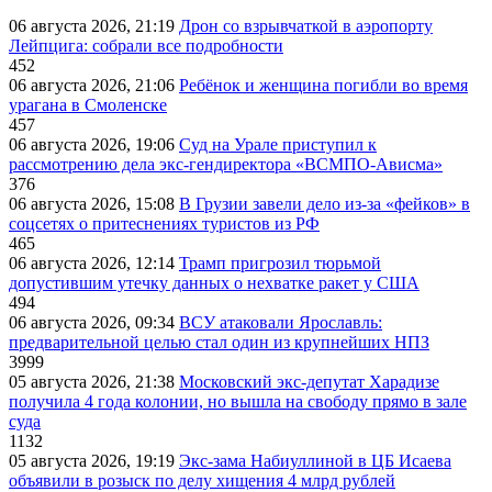
06 августа 2026, 21:19
Дрон со взрывчаткой в аэропорту
Лейпцига: собрали все подробности
452
06 августа 2026, 21:06
Ребёнок и женщина погибли во время
урагана в Смоленске
457
06 августа 2026, 19:06
Суд на Урале приступил к
рассмотрению дела экс-гендиректора «ВСМПО-Ависма»
376
06 августа 2026, 15:08
В Грузии завели дело из-за «фейков» в
соцсетях о притеснениях туристов из РФ
465
06 августа 2026, 12:14
Трамп пригрозил тюрьмой
допустившим утечку данных о нехватке ракет у США
494
06 августа 2026, 09:34
ВСУ атаковали Ярославль:
предварительной целью стал один из крупнейших НПЗ
3999
05 августа 2026, 21:38
Московский экс-депутат Харадизе
получила 4 года колонии, но вышла на свободу прямо в зале
суда
1132
05 августа 2026, 19:19
Экс-зама Набиуллиной в ЦБ Исаева
объявили в розыск по делу хищения 4 млрд рублей