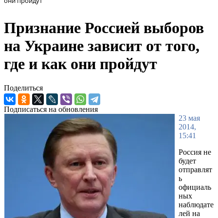
они пройдут
Признание Россией выборов
на Украине зависит от того,
где и как они пройдут
Поделиться
Подписаться на обновления
23 мая
2014,
15:41
Россия не
будет
отправлят
ь
официаль
ных
наблюдате
лей на