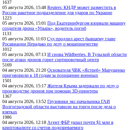
1637
05 августа 2026, 15:48
Reuters: КНДР может разместить в
России ракетное подразделение для ударов по Украине
1223
05 августа 2026, 15:01
Под Екатеринбургом взорвали машину
создателя дрона «Упырь», водитель погиб
1133
05 августа 2026, 11:03
Суд продлил арест бывшему главе
Росавиации Нерадько по делу о мошенничестве
1012
05 августа 2026, 07:13
И снова Wildberries. В Тульской области
после атаки дронов горит сортировочный центр
5169
04 августа 2026, 21:20
Основателя ЧВК «Ястреб» Марущенко
приговорили к 18 годам за похищение военных
1501
04 августа 2026, 15:17
Жителя Крыма задержали по делу о
производстве дронов при помощи 3D‑принтера
1367
04 августа 2026, 13:52
Грузовики экс-начальника ГАИ
Волгоградской области выставили на торги после дела о
взятках
1986
04 августа 2026, 12:18
Агент ФБР украл почти $1 млн в
криптовалюте со счетов подозреваемого