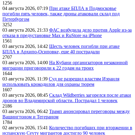
1256
04 августа 2026, 07:19
При атаке БПЛА в Подмосковье
погибли пять человек, также дроны атаковали склад под
Петербургом
3252
03 августа 2026, 21:33
ФАС возбудила дело против Apple из-за
отказа в предустановке Max и RuStore на iPhone
1561
03 августа 2026, 14:42
Шесть человек погибли при атаке
БПЛА в Архипо-Осиповке, еще 40 пострадали
2707
03 августа 2026, 14:00
На Кубани организаторов незаконной
миграции приговорили к 22 годам на троих
1644
03 августа 2026, 11:39
Суд не разрешил властям Израиля
использовать крокодилов для охраны тюрем
1607
03 августа 2026, 08:45
Склад Wildberries загорелся после атаки
дронов во Владимирской области. Пострадал 1 человек
2186
03 августа 2026, 06:42
Трамп анонсировал переговоры между
Вашингтоном и Тегераном
1784
02 августа 2026, 15:41
Количество погибших при вторжении в
испанскую Сеуту мигрантов достигло 90 человек