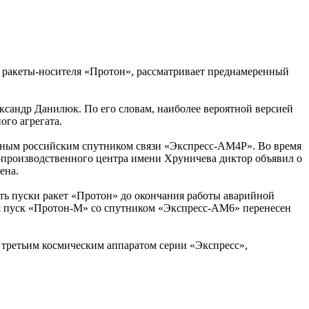
 ракеты-носителя «Протон», рассматривает преднамеренный
сандр Данилюк. По его словам, наиболее вероятной версией
ого агрегата.
щным российским спутником связи «Экспресс-АМ4Р». Во время
о-производственного центра имени Хруничева диктор объявил о
ена.
ть пуски ракет «Протон» до окончания работы аварийной
я пуск «Протон-М» со спутником «Экспресс-АМ6» перенесен
третьим космическим аппаратом серии «Экспресс»,