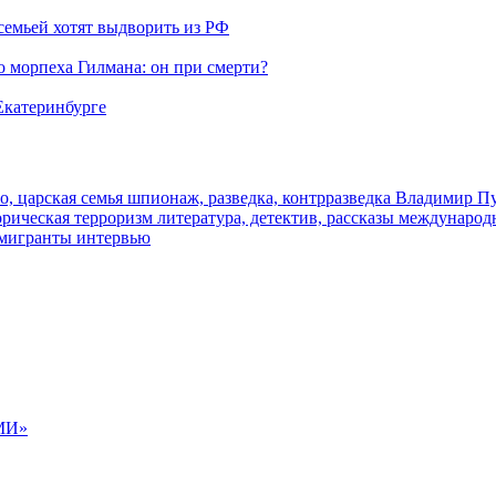
семьей хотят выдворить из РФ
морпеха Гилмана: он при смерти?
 Екатеринбурге
о, царская семья
шпионаж, разведка, контрразведка
Владимир П
торическая
терроризм
литература, детектив, рассказы
международ
 мигранты
интервью
МИ»