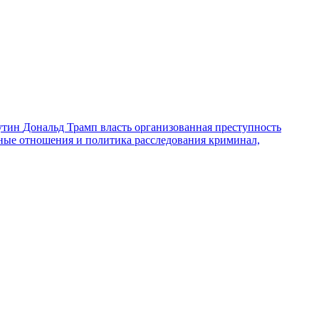
утин
Дональд Трамп
власть
организованная преступность
ные отношения и политика
расследования
криминал,