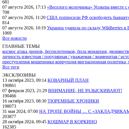
681
07 августа 2026, 17:13
«Веселого молочника» Уолкера вместе с 
708
07 августа 2026, 11:20
США попросили РФ освободить бывшего 
814
07 августа 2026, 10:19
Украина ударила по складу Wildberries в
1069
Все новости
ГЛАВНЫЕ ТЕМЫ
космос
атака дронов, беспилотников, бпла
монархия, дворянств
личность известная / популярная / уважаемая / знаменитая / ис
преступления
мошенники
коррупция
миграционная политика,
Все теги
ЭКСКЛЮЗИВЫ
13 октября 2023, 09:14
КОВАРНЫЙ ПЛАН
190861
07 февраля 2023, 21:29
ВНИМАНИЕ, НЕ РАЗЫСКИВАЮТ!
190466
16 октября 2023, 08:30
ТЮРЕМНЫЕ ХРОНИКИ
198073
31 мая 2024, 07:00
НА ТРОПЕ ВОЙНЫ … С «ЗАКЛАДЧИКА
203877
28 октября 2024, 09:45
КОШМАР В КОРКИНО
162385