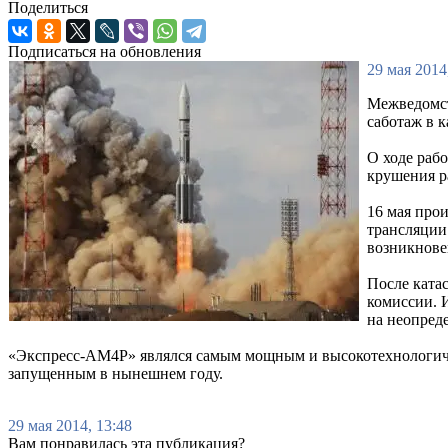
Поделиться
Подписаться на обновления
29 мая 2014
Межведомст
саботаж в 
О ходе раб
крушения р
16 мая про
трансляции
возникнове
После ката
комиссии. 
на неопред
«Экспресс-АМ4Р» являлся самым мощным и высокотехнологичн
запущенным в нынешнем году.
29 мая 2014, 13:48
Вам понравилась эта публикация?