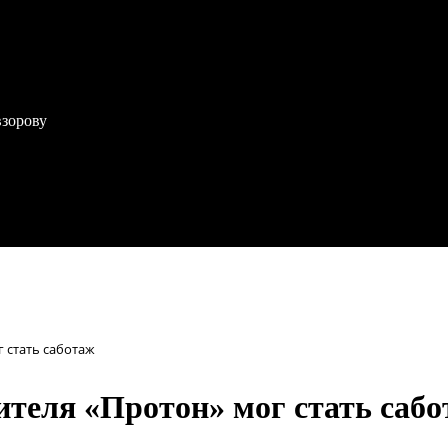
взорову
 стать саботаж
теля «Протон» мог стать саб