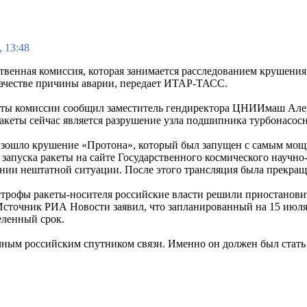
, 13:48
венная комиссия, которая занимается расследованием крушения
качестве причины аварии, передает ИТАР-ТАСС.
оты комиссии сообщил заместитель гендиректора ЦНИИмаш Алек
акеты сейчас является разрушение узла подшипника турбонасосн
изошло крушение «Протона», который был запущен с самым мо
 запуска ракеты на сайте Государственного космического научн
нии нештатной ситуации. После этого трансляция была прекращ
строфы ракеты-носителя российские власти решили приостанови
Источник РИА Новости заявил, что запланированный на 15 июл
еленный срок.
ым российским спутником связи. Именно он должен был стать 