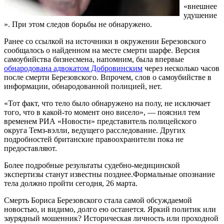
«внешнее
удушение
». При этом следов борьбы не обнаружено.
Ранее со ссылкой на источники в окружении Березовского
сообщалось о найденном на месте смерти шарфе. Версия
самоубийства бизнесмена, напомним, была впервые
обнародована адвокатом Добровинским
через несколько часов
после смерти Березовского. Впрочем, слов о самоубийстве в
информации, обнародованной полицией, нет.
«Тот факт, что тело было обнаружено на полу, не исключает
того, что в какой-то момент оно висело», — пояснил тем
временем РИА «Новости» представитель полицейского
округа Темз-вэлли, ведущего расследование. Других
подробностей британские правоохранители пока не
предоставляют.
Более подробные результаты судебно-медицинской
экспертизы станут известны позднее.Формальные опознание
тела должно пройти сегодня, 26 марта.
Смерть Бориса Березовского стала самой обсуждаемой
новостью, и видимо, долго ею останется. Яркий политик или
заурядный мошенник? Историческая личность или проходной