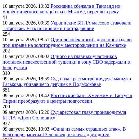
10 августа 2026, 10:32
Россиянка сбежала в Таиланд из
мошеннического кол-центра в Мьянме, переплыв реку
41
10 августа 2026, 09:39
Украинские БПЛА массово атаковали
Татарстан. Есть погибшие и пострадавшие
254
10 августа 2026, 08:51
Один человек погиб, двое пострадали
при взрыве на золоторудном месторождении на Камчатке
202
10 августа 2026, 08:02
Одного из главных участников
поставок некачественной тушенки в зону СВО задержали в
Белоруссии
310
09 августа 2026, 18:59
Суд начал рассмотрение дела маньяка
Гаськова, убивавшего девушек в Подмосковье
651
09 августа 2026, 18:42
Российские базы Хмеймим и Тартус в
Сирии преобразуют в центры подготовки
700
09 августа 2026, 15:20
Суд арестовал главу производителя
БПЛА «Дрон Солюшнс»
937
09 августа 2026, 10:03
«Одна из самых страшных атак». В
Белгороде ранены 13 человек, включая двух детей