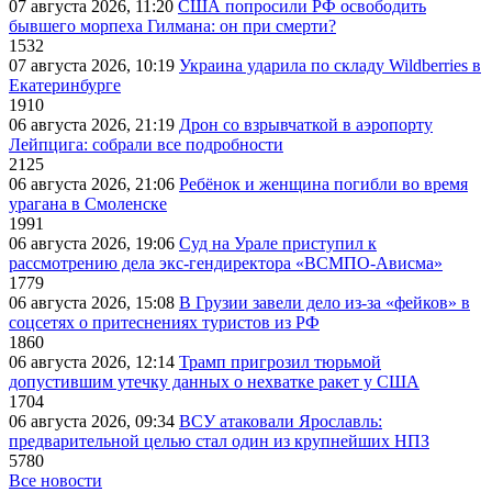
07 августа 2026, 11:20
США попросили РФ освободить
бывшего морпеха Гилмана: он при смерти?
1532
07 августа 2026, 10:19
Украина ударила по складу Wildberries в
Екатеринбурге
1910
06 августа 2026, 21:19
Дрон со взрывчаткой в аэропорту
Лейпцига: собрали все подробности
2125
06 августа 2026, 21:06
Ребёнок и женщина погибли во время
урагана в Смоленске
1991
06 августа 2026, 19:06
Суд на Урале приступил к
рассмотрению дела экс-гендиректора «ВСМПО-Ависма»
1779
06 августа 2026, 15:08
В Грузии завели дело из-за «фейков» в
соцсетях о притеснениях туристов из РФ
1860
06 августа 2026, 12:14
Трамп пригрозил тюрьмой
допустившим утечку данных о нехватке ракет у США
1704
06 августа 2026, 09:34
ВСУ атаковали Ярославль:
предварительной целью стал один из крупнейших НПЗ
5780
Все новости