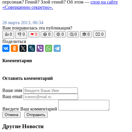
персонаж? Гений? Злой гений? Об этом —
спор на сайте
«Совершенно секретно».
26 марта 2013, 06:34
Вам понравилась эта публикация?
👍
0
👎
0
❤
0
😆
0
😡
0
🤔
0
🙈
0
🧘‍♀️
0
Поделиться
Комментарии
Оставить комментарий
Ваше имя
Ваш email
Введите Ваш комментарий
Отмена
Отправить
Другие Новости