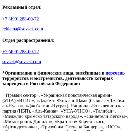
Рекламный отдел:
+7 (499) 288-00-72
reklama@sovsek.com
Отдел распространения:
+7 (499) 288-00-72
sovsek@sovsek.com
*Организации и физические лица, внесённные в
перечень
террористов и экстремистов, деятельность которых
запрещена в Российской Федерации:
«Правый сектор», «Украинская повстанческая армия»
(УПА),«ИГИЛ», «Джабхат Фатх аш-Шам» (бывшая «Джабхат
ан-Нусра», «Джебхат ан-Нусра»), Национал-Большевистская
партия (НБП), «Аль-Каида», «УНА-УНСО», «Талибан»,
«Меджлис крымско-татарского народа», «Свидетели Иеговы»,
«Мизантропик Дивижн», «Братство» Корчинского,
«Артподготовка», «Тризуб им. Степана Бандеры», «НСО»,