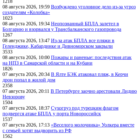
1218
08 августа 2026, 19:59
Возбуждено уголовное дело из-за угроз
создателям «Колобка»
1023
08 августа 2026, 19:34
Неопознанный БПЛА залетел в
Болгарию и взорвался у Трансбалканского газопровода
1267
08 августа 2026, 13:47
Из-за атак БПЛА все пляжи в
Геленджике, Кабардинке и Дивноморском закрыли
3533
08 августа 2026, 10:00
Пожары и раненые: последствия атак
на НПЗ в Самарской области и на Кубани
1826
07 августа 2026, 20:34
В Ялте БЭК атаковал пляж, в Керчи
дрон попал в жилой дом
2358
07 августа 2026, 20:11
В Петербурге заочно арестовали Лидию
Невзорову
1504
07 августа 2026, 18:37
Сухогруз под турецким флагом
подвергся атаке БПЛА у порта Новороссийск
1537
07 августа 2026, 17:13
«Веселого молочника» Уолкера вместе
с семьей хотят выдворить из РФ
1562