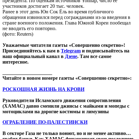
президента. По оценкам источников Yonhap, число ее
участников достигает 20 тыс. человек.
Ранее в этот день Юн Сок Ёль во время публичного
обращения извинился перед согражданами из-за введения в
стране военного положения. Глава Южной Кореи пообещал
не вводить его повторно.
(фото: Reuters)
Уважаемые читатели газеты «Совершенно секретно»!
Присоединяйтесь к нам в
Telegram
и подписывайтесь на
наш официальный канал в
Дзене
. Там все самое
интересное.
____________________
Читайте в новом номере газеты «Совершенно секретно»:
РОСКОШНАЯ ЖИЗНЬ НА КРОВИ
Руководители Исламского движения сопротивления
(ХАМАС) давно сменили джинсы с майками и мопеды с
мотоциклами на дорогие костюмы и лимузины
ОГРАБЛЕНИЕ ПО-ПАЛЕСТИНСКИ
В секторе Газа не только воюют, но и не менее активно…
грабят банки. Как ХАМАС финансирует свою последнюю