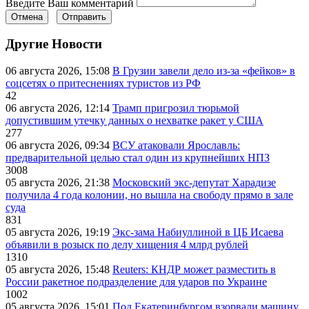
Введите Ваш комментарий
Отмена
Отправить
Другие Новости
06 августа 2026, 15:08
В Грузии завели дело из-за «фейков» в
соцсетях о притеснениях туристов из РФ
42
06 августа 2026, 12:14
Трамп пригрозил тюрьмой
допустившим утечку данных о нехватке ракет у США
277
06 августа 2026, 09:34
ВСУ атаковали Ярославль:
предварительной целью стал один из крупнейших НПЗ
3008
05 августа 2026, 21:38
Московский экс-депутат Харадизе
получила 4 года колонии, но вышла на свободу прямо в зале
суда
831
05 августа 2026, 19:19
Экс-зама Набиуллиной в ЦБ Исаева
объявили в розыск по делу хищения 4 млрд рублей
1310
05 августа 2026, 15:48
Reuters: КНДР может разместить в
России ракетное подразделение для ударов по Украине
1002
05 августа 2026, 15:01
Под Екатеринбургом взорвали машину