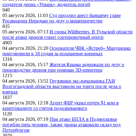
создателя дрона «Упырь», водитель погиб
940
05 августа 2026, 11:03
Суд продлил арест бывшему главе
Росавиации Нерадько по делу о мошенничестве
835
05 августа 2026, 07:13
И снова Wildberries. В Тульской области
после атаки дронов горит сортировочный центр
4905
04 августа 2026, 21:20
Основателя ЧВК «Ястреб» Марущенко
приговорили к 18 годам за похищение военных
1316
04 августа 2026, 15:17
Жителя Крыма задержали по делу о
производстве дронов при помощи 3D‑принтера
1215
04 августа 2026, 13:52
Грузовики экс-начальника ГАИ
Волгоградской области выставили на торги после дела о
взятках
1837
04 августа 2026, 12:18
Агент ФБР украл почти $1 млн в
криптовалюте со счетов подозреваемого
1120
04 августа 2026, 07:19
При атаке БПЛА в Подмосковье
погибли пять человек, также дроны атаковали склад под
Петербургом
3070