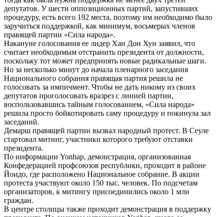
депутатов. У шести оппозиционных партий, запустивших
процедуру, есть всего 192 места, поэтому им необходимо было
заручиться поддержкой, как минимум, восьмерых членов
правящей партии «Сила народа».
Накануне голосования ее лидер Хан Дон Хун заявил, что
считает необходимым отстранить президента от должности,
поскольку тот может предпринять новые радикальные шаги.
Но за несколько минут до начала пленарного заседания
Национального собрания правящая партия решила не
голосовать за импичмент. Чтобы не дать никому из своих
депутатов проголосовать вразрез с линией партии,
воспользовавшись тайным голосованием, «Сила народа»
решила просто бойкотировать саму процедуру и покинула зал
заседаний.
Демарш правящей партии вызвал народный протест. В Сеуле
стартовал митинг, участники которого требуют отставки
президента.
По информации Yonhap, демонстрация, организованная
Конфедерацией профсоюзов республики, проходит в районе
Йоидо, где расположено Национальное собрание. В акции
протеста участвуют около 150 тыс. человек. По подсчетам
организаторов, к митингу присоединились около 1 млн
граждан.
В центре столицы также проходит демонстрация в поддержку