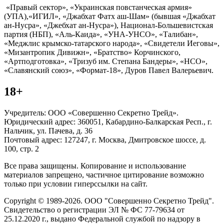
«Правый сектор», «Украинская повстанческая армия»
(УПА),«ИГИЛ», «Джабхат Фатх аш-Шам» (бывшая «Джабхат
ан-Нусра», «Джебхат ан-Нусра»), Национал-Большевистская
партия (НБП), «Аль-Каида», «УНА-УНСО», «Талибан»,
«Меджлис крымско-татарского народа», «Свидетели Иеговы»,
«Мизантропик Дивижн», «Братство» Корчинского,
«Артподготовка», «Тризуб им. Степана Бандеры», «НСО»,
«Славянский союз», «Формат-18», Дуров Павел Валерьевич.
18+
Учредитель: ООО «Совершенно Секретно Трейд».
Юридический адрес: 360051, Кабардино-Балкарская Респ., г.
Нальчик, ул. Пачева, д. 36
Почтовый адрес: 127247, г. Москва, Дмитровское шоссе, д.
100, стр. 2
Все права защищены. Копирование и использование
материалов запрещено, частичное цитирование возможно
только при условии гиперссылки на сайт.
Copyright © 1989-2026. ООО "Совершенно Секретно Трейд".
Свидетельство о регистрации ЭЛ № ФС 77-79634 от
25.12.2020 г., выдано Федеральной службой по надзору в