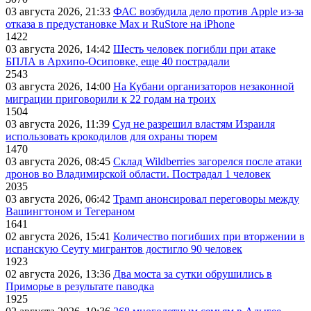
03 августа 2026, 21:33
ФАС возбудила дело против Apple из-за
отказа в предустановке Max и RuStore на iPhone
1422
03 августа 2026, 14:42
Шесть человек погибли при атаке
БПЛА в Архипо-Осиповке, еще 40 пострадали
2543
03 августа 2026, 14:00
На Кубани организаторов незаконной
миграции приговорили к 22 годам на троих
1504
03 августа 2026, 11:39
Суд не разрешил властям Израиля
использовать крокодилов для охраны тюрем
1470
03 августа 2026, 08:45
Склад Wildberries загорелся после атаки
дронов во Владимирской области. Пострадал 1 человек
2035
03 августа 2026, 06:42
Трамп анонсировал переговоры между
Вашингтоном и Тегераном
1641
02 августа 2026, 15:41
Количество погибших при вторжении в
испанскую Сеуту мигрантов достигло 90 человек
1923
02 августа 2026, 13:36
Два моста за сутки обрушились в
Приморье в результате паводка
1925