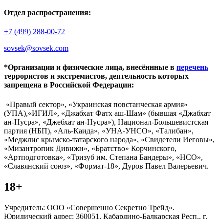
Отдел распространения:
+7 (499) 288-00-72
sovsek@sovsek.com
*Организации и физические лица, внесённные в
перечень
террористов и экстремистов, деятельность которых
запрещена в Российской Федерации:
«Правый сектор», «Украинская повстанческая армия»
(УПА),«ИГИЛ», «Джабхат Фатх аш-Шам» (бывшая «Джабхат
ан-Нусра», «Джебхат ан-Нусра»), Национал-Большевистская
партия (НБП), «Аль-Каида», «УНА-УНСО», «Талибан»,
«Меджлис крымско-татарского народа», «Свидетели Иеговы»,
«Мизантропик Дивижн», «Братство» Корчинского,
«Артподготовка», «Тризуб им. Степана Бандеры», «НСО»,
«Славянский союз», «Формат-18», Дуров Павел Валерьевич.
18+
Учредитель: ООО «Совершенно Секретно Трейд».
Юридический адрес: 360051, Кабардино-Балкарская Респ., г.