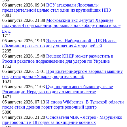
06 августа 2026, 09:34
ВСУ атаковали Ярославль:
предварительной целью стал один из крупнейших НПЗ
4881
05 августа 2026, 21:38
Московский экс-депутат Харадизе
получила 4 года колонии, но вышла на свободу прямо в зале
суда
1711
05 августа 2026, 19:19
Экс-зама Набиуллиной в ЦБ Исаева
объявили в розыск по делу хищения 4 млрд рублей
2295
05 августа 2026, 15:48
Reuters: КНДР может разместить в
России ракетное подразделение для ударов по Украине
1752
05 августа 2026, 15:01
Под Екатеринбургом взорвали машину
создателя дрона «Упырь», водитель погиб
1621
05 августа 2026, 11:03
Суд продлил арест бывшему главе
Росавиации Нерадько по делу о мошенничестве
1471
05 августа 2026, 07:13
И снова Wildberries. В Тульской области
после атаки дронов горит сортировочный центр
5800
04 августа 2026, 21:20
Основателя ЧВК «Ястреб» Марущенко
приговорили к 18 годам за похищение военных