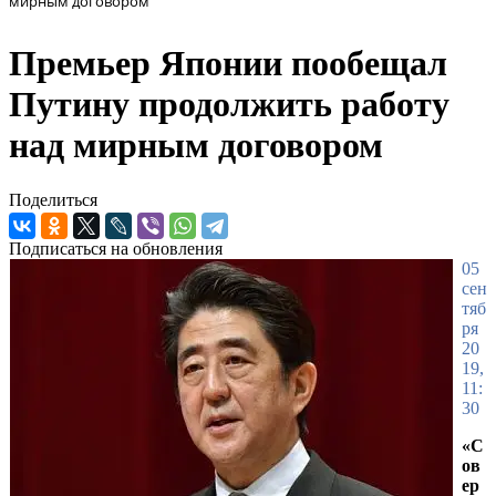
мирным договором
Премьер Японии пообещал
Путину продолжить работу
над мирным договором
Поделиться
Подписаться на обновления
05
сен
тяб
ря
20
19,
11:
30
«С
ов
ер