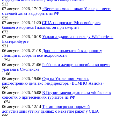
513
07 августа 2026, 17:13
«Веселого молочника» Уолкера вместе
с семьей хотят выдворить из РФ
535
07 августа 2026, 11:20
США попросили РФ освободить
бывшего морпеха Гилмана: он при смерти?
673
07 августа 2026, 10:19
Украина ударила по складу Wildberries в
Екатеринбурге
921
06 августа 2026, 21:19
Дрон со взрывчаткой в аэропорту
Лейпцига: собрали все подробности
1294
06 августа 2026, 21:06
Ребёнок и женщина погибли во время
урагана в Смоленске
1166
06 августа 2026, 19:06
Суд на Урале приступил к
рассмотрению дела экс-гендиректора «ВСМПО-Ависма»
969
06 августа 2026, 15:08
В Грузии завели дело из-за «фейков» в
соцсетях о притеснениях туристов из РФ
1054
06 августа 2026, 12:14
Трамп пригрозил тюрьмой
допустившим утечку данных о нехватке ракет у США
980