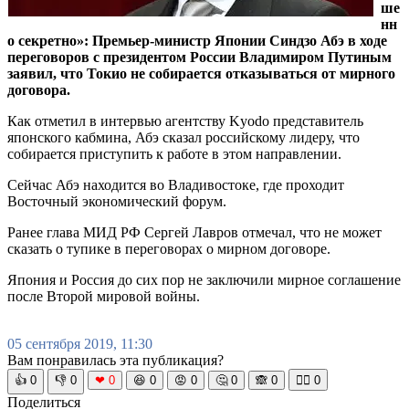
ше
нн
о секретно»: Премьер-министр Японии Синдзо Абэ в ходе
переговоров с президентом России Владимиром Путиным
заявил, что Токио не собирается отказываться от мирного
договора.
Как отметил в интервью агентству Kyodo представитель
японского кабмина, Абэ сказал российскому лидеру, что
собирается приступить к работе в этом направлении.
Сейчас Абэ находится во Владивостоке, где проходит
Восточный экономический форум.
Ранее глава МИД РФ Сергей Лавров отмечал, что не может
сказать о тупике в переговорах о мирном договоре.
Япония и Россия до сих пор не заключили мирное соглашение
после Второй мировой войны.
05 сентября 2019, 11:30
Вам понравилась эта публикация?
👍
0
👎
0
❤
0
😆
0
😡
0
🤔
0
🙈
0
🧘‍♀️
0
Поделиться