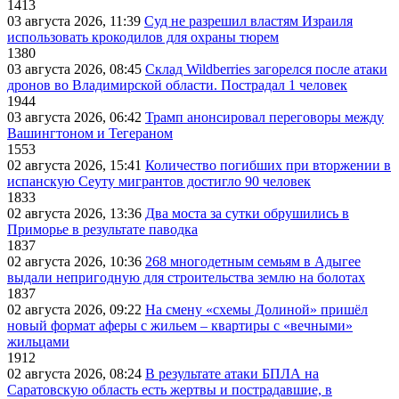
1413
03 августа 2026, 11:39
Суд не разрешил властям Израиля
использовать крокодилов для охраны тюрем
1380
03 августа 2026, 08:45
Склад Wildberries загорелся после атаки
дронов во Владимирской области. Пострадал 1 человек
1944
03 августа 2026, 06:42
Трамп анонсировал переговоры между
Вашингтоном и Тегераном
1553
02 августа 2026, 15:41
Количество погибших при вторжении в
испанскую Сеуту мигрантов достигло 90 человек
1833
02 августа 2026, 13:36
Два моста за сутки обрушились в
Приморье в результате паводка
1837
02 августа 2026, 10:36
268 многодетным семьям в Адыгее
выдали непригодную для строительства землю на болотах
1837
02 августа 2026, 09:22
На смену «схемы Долиной» пришёл
новый формат аферы с жильем – квартиры с «вечными»
жильцами
1912
02 августа 2026, 08:24
В результате атаки БПЛА на
Саратовскую область есть жертвы и пострадавшие, в