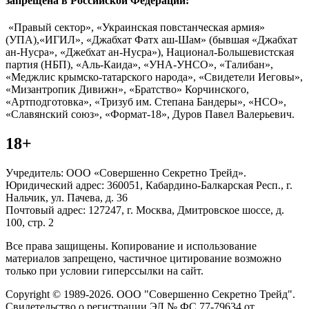
запрещена в Российской Федерации:
«Правый сектор», «Украинская повстанческая армия»
(УПА),«ИГИЛ», «Джабхат Фатх аш-Шам» (бывшая «Джабхат
ан-Нусра», «Джебхат ан-Нусра»), Национал-Большевистская
партия (НБП), «Аль-Каида», «УНА-УНСО», «Талибан»,
«Меджлис крымско-татарского народа», «Свидетели Иеговы»,
«Мизантропик Дивижн», «Братство» Корчинского,
«Артподготовка», «Тризуб им. Степана Бандеры», «НСО»,
«Славянский союз», «Формат-18», Дуров Павел Валерьевич.
18+
Учредитель: ООО «Совершенно Секретно Трейд».
Юридический адрес: 360051, Кабардино-Балкарская Респ., г.
Нальчик, ул. Пачева, д. 36
Почтовый адрес: 127247, г. Москва, Дмитровское шоссе, д.
100, стр. 2
Все права защищены. Копирование и использование
материалов запрещено, частичное цитирование возможно
только при условии гиперссылки на сайт.
Copyright © 1989-2026. ООО "Совершенно Секретно Трейд".
Свидетельство о регистрации ЭЛ № ФС 77-79634 от