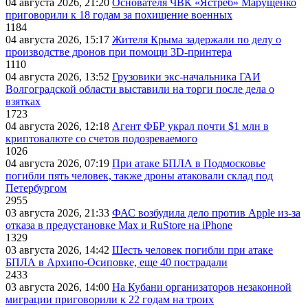
04 августа 2026, 21:20
Основателя ЧВК «Ястреб» Марущенко
приговорили к 18 годам за похищение военных
1184
04 августа 2026, 15:17
Жителя Крыма задержали по делу о
производстве дронов при помощи 3D‑принтера
1110
04 августа 2026, 13:52
Грузовики экс-начальника ГАИ
Волгоградской области выставили на торги после дела о
взятках
1723
04 августа 2026, 12:18
Агент ФБР украл почти $1 млн в
криптовалюте со счетов подозреваемого
1026
04 августа 2026, 07:19
При атаке БПЛА в Подмосковье
погибли пять человек, также дроны атаковали склад под
Петербургом
2955
03 августа 2026, 21:33
ФАС возбудила дело против Apple из-за
отказа в предустановке Max и RuStore на iPhone
1329
03 августа 2026, 14:42
Шесть человек погибли при атаке
БПЛА в Архипо-Осиповке, еще 40 пострадали
2433
03 августа 2026, 14:00
На Кубани организаторов незаконной
миграции приговорили к 22 годам на троих