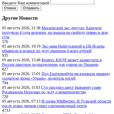
Введите Ваш комментарий
Отмена
Отправить
Другие Новости
05 августа 2026, 21:38
Московский экс-депутат Харадизе
получила 4 года колонии, но вышла на свободу прямо в зале
суда
576
05 августа 2026, 19:19
Экс-зама Набиуллиной в ЦБ Исаева
объявили в розыск по делу хищения 4 млрд рублей
935
05 августа 2026, 15:48
Reuters: КНДР может разместить в
России ракетное подразделение для ударов по Украине
827
05 августа 2026, 15:01
Под Екатеринбургом взорвали машину
создателя дрона «Упырь», водитель погиб
794
05 августа 2026, 11:03
Суд продлил арест бывшему главе
Росавиации Нерадько по делу о мошенничестве
720
05 августа 2026, 07:13
И снова Wildberries. В Тульской области
после атаки дронов горит сортировочный центр
4733