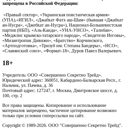
запрещена в Российской Федерации:
«Правый сектор», «Украинская повстанческая армия»
(УПА),«ИГИЛ», «Джабхат Фатх аш-Шам» (бывшая «Джабхат
ан-Нусра», «Джебхат ан-Нусра»), Национал-Большевистская
партия (НБП), «Аль-Каида», «УНА-УНСО», «Талибан»,
«Меджлис крымско-татарского народа», «Свидетели Иеговы»,
«Мизантропик Дивижн», «Братство» Корчинского,
«Артподготовка», «Тризуб им. Степана Бандеры», «НСО»,
«Славянский союз», «Формат-18», Дуров Павел Валерьевич.
18+
Учредитель: ООО «Совершенно Секретно Трейд».
Юридический адрес: 360051, Кабардино-Балкарская Респ., г.
Нальчик, ул. Пачева, д. 36
Почтовый адрес: 127247, г. Москва, Дмитровское шоссе, д.
100, стр. 2
Все права защищены. Копирование и использование
материалов запрещено, частичное цитирование возможно
только при условии гиперссылки на сайт.
Copyright © 1989-2026. ООО "Совершенно Секретно Трейд".