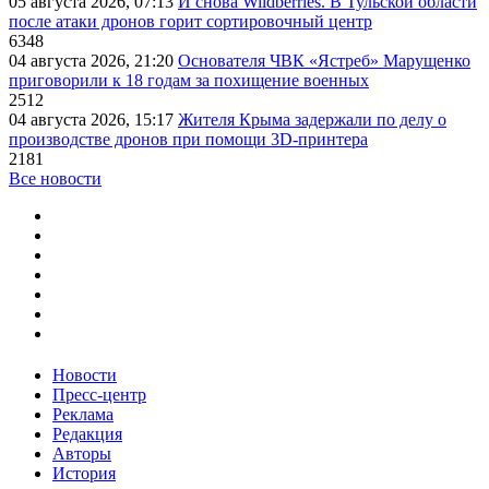
05 августа 2026, 07:13
И снова Wildberries. В Тульской области
после атаки дронов горит сортировочный центр
6348
04 августа 2026, 21:20
Основателя ЧВК «Ястреб» Марущенко
приговорили к 18 годам за похищение военных
2512
04 августа 2026, 15:17
Жителя Крыма задержали по делу о
производстве дронов при помощи 3D‑принтера
2181
Все новости
Новости
Пресс-центр
Реклама
Редакция
Авторы
История