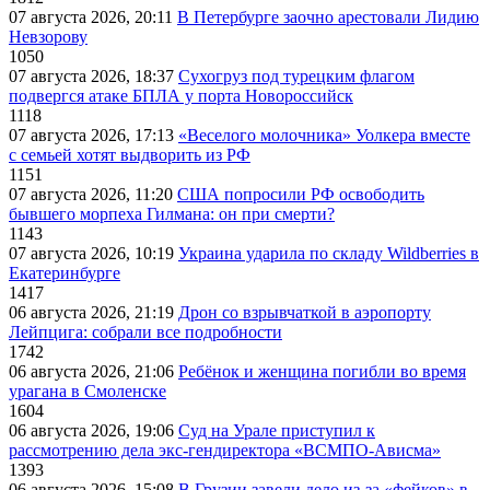
07 августа 2026, 20:11
В Петербурге заочно арестовали Лидию
Невзорову
1050
07 августа 2026, 18:37
Сухогруз под турецким флагом
подвергся атаке БПЛА у порта Новороссийск
1118
07 августа 2026, 17:13
«Веселого молочника» Уолкера вместе
с семьей хотят выдворить из РФ
1151
07 августа 2026, 11:20
США попросили РФ освободить
бывшего морпеха Гилмана: он при смерти?
1143
07 августа 2026, 10:19
Украина ударила по складу Wildberries в
Екатеринбурге
1417
06 августа 2026, 21:19
Дрон со взрывчаткой в аэропорту
Лейпцига: собрали все подробности
1742
06 августа 2026, 21:06
Ребёнок и женщина погибли во время
урагана в Смоленске
1604
06 августа 2026, 19:06
Суд на Урале приступил к
рассмотрению дела экс-гендиректора «ВСМПО-Ависма»
1393
06 августа 2026, 15:08
В Грузии завели дело из-за «фейков» в