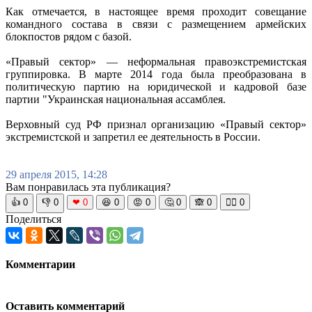
Как отмечается, в настоящее время проходит совещание
командного состава в связи с размещением армейских
блокпостов рядом с базой.
«Правый сектор» — неформальная правоэкстремистская
группировка. В марте 2014 года была преобразована в
политическую партию на юридической и кадровой базе
партии "Украинская национальная ассамблея.
Верховный суд РФ признал организацию «Правый сектор»
экстремистской и запретил ее деятельность в России.
29 апреля 2015, 14:28
Вам понравилась эта публикация?
👍
0
👎
0
❤
0
😆
0
😡
0
🤔
0
🙈
0
🧘‍♀️
0
Поделиться
Комментарии
Оставить комментарий