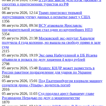
соцсетях о притеснениях туристов из РФ
1474
06 августа 2026, 12:14
Трамп пригрозил тюрьмой
допустившим утечку данных о нехватке ракет у США
1356
06 августа 2026, 09:34
ВСУ атаковали Ярославль:
предварительной целью стал один из крупнейших НПЗ
5354
05 августа 2026, 21:38
Московский экс-депутат Харадизе
получила 4 года колонии, но вышла на свободу прямо в зале
суда
2115
05 августа 2026, 19:19
Экс-зама Набиуллиной в ЦБ Исаева
объявили в розыск по делу хищения 4 млрд рублей
2798
05 августа 2026, 15:48
Reuters: КНДР может разместить в
России ракетное подразделение для ударов по Украине
2164
05 августа 2026, 15:01
Под Екатеринбургом взорвали машину
создателя дрона «Упырь», водитель погиб
2016
05 августа 2026, 11:03
Суд продлил арест бывшему главе
Росавиации Нерадько по делу о мошенничестве
1870