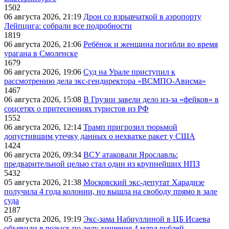
1502
06 августа 2026, 21:19
Дрон со взрывчаткой в аэропорту
Лейпцига: собрали все подробности
1819
06 августа 2026, 21:06
Ребёнок и женщина погибли во время
урагана в Смоленске
1679
06 августа 2026, 19:06
Суд на Урале приступил к
рассмотрению дела экс-гендиректора «ВСМПО-Ависма»
1467
06 августа 2026, 15:08
В Грузии завели дело из-за «фейков» в
соцсетях о притеснениях туристов из РФ
1552
06 августа 2026, 12:14
Трамп пригрозил тюрьмой
допустившим утечку данных о нехватке ракет у США
1424
06 августа 2026, 09:34
ВСУ атаковали Ярославль:
предварительной целью стал один из крупнейших НПЗ
5432
05 августа 2026, 21:38
Московский экс-депутат Харадизе
получила 4 года колонии, но вышла на свободу прямо в зале
суда
2187
05 августа 2026, 19:19
Экс-зама Набиуллиной в ЦБ Исаева
объявили в розыск по делу хищения 4 млрд рублей