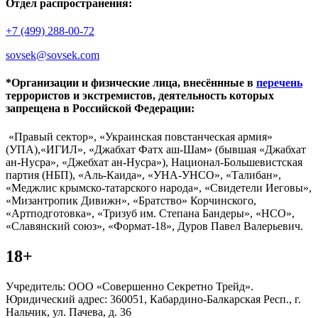
Отдел распространения:
+7 (499) 288-00-72
sovsek@sovsek.com
*Организации и физические лица, внесённные в
перечень
террористов и экстремистов, деятельность которых
запрещена в Российской Федерации:
«Правый сектор», «Украинская повстанческая армия»
(УПА),«ИГИЛ», «Джабхат Фатх аш-Шам» (бывшая «Джабхат
ан-Нусра», «Джебхат ан-Нусра»), Национал-Большевистская
партия (НБП), «Аль-Каида», «УНА-УНСО», «Талибан»,
«Меджлис крымско-татарского народа», «Свидетели Иеговы»,
«Мизантропик Дивижн», «Братство» Корчинского,
«Артподготовка», «Тризуб им. Степана Бандеры», «НСО»,
«Славянский союз», «Формат-18», Дуров Павел Валерьевич.
18+
Учредитель: ООО «Совершенно Секретно Трейд».
Юридический адрес: 360051, Кабардино-Балкарская Респ., г.
Нальчик, ул. Пачева, д. 36