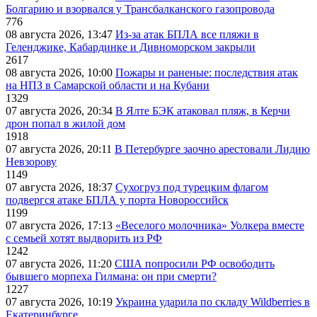
Болгарию и взорвался у Трансбалканского газопровода
776
08 августа 2026, 13:47
Из-за атак БПЛА все пляжи в
Геленджике, Кабардинке и Дивноморском закрыли
2617
08 августа 2026, 10:00
Пожары и раненые: последствия атак
на НПЗ в Самарской области и на Кубани
1329
07 августа 2026, 20:34
В Ялте БЭК атаковал пляж, в Керчи
дрон попал в жилой дом
1918
07 августа 2026, 20:11
В Петербурге заочно арестовали Лидию
Невзорову
1149
07 августа 2026, 18:37
Сухогруз под турецким флагом
подвергся атаке БПЛА у порта Новороссийск
1199
07 августа 2026, 17:13
«Веселого молочника» Уолкера вместе
с семьей хотят выдворить из РФ
1242
07 августа 2026, 11:20
США попросили РФ освободить
бывшего морпеха Гилмана: он при смерти?
1227
07 августа 2026, 10:19
Украина ударила по складу Wildberries в
Екатеринбурге