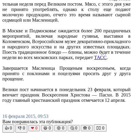
тельная неделя перед Великим постом. Мясо, с этого дня уже
не принято употреблять, однако к столу еще подают
молочную продукцию, отчего это время называют сырной
седмицей или Масленицей.
В Москве и Подмосковье ожидается более 200 праздничных
мероприятий, включая народные гулянья, выставки в
Коломенском, Всероссийском музее декоративно-прикладного
и народного искусства и на других известных площадках.
Поесть традиционное блюдо — блины, можно будет в течение
недели во всех московских парках, передает
ТАСС
.
Завершается Масленица Прощеным воскресеньем, когда
принято с поклонами и поцелуями просить друг у друга
прощение.
Велики пост начинается в понедельник 23 февраля, который
венчает праздник Воскресения Христова — Пасхи. В 2015
году главный христианский праздник отмечается 12 апреля.
16 февраля 2015, 09:53
Вам понравилась эта публикация?
👍
0
👎
0
❤
0
😆
0
😡
0
🤔
0
🙈
0
🧘‍♀️
0