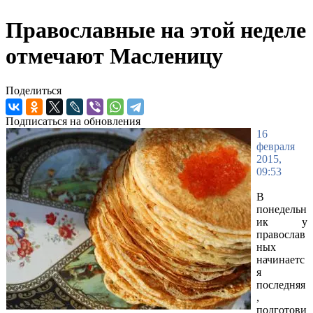
Православные на этой неделе
отмечают Масленицу
Поделиться
Подписаться на обновления
16
февраля
2015,
09:53
В
понедельн
ик у
православ
ных
начинаетс
я
последняя
,
подготови