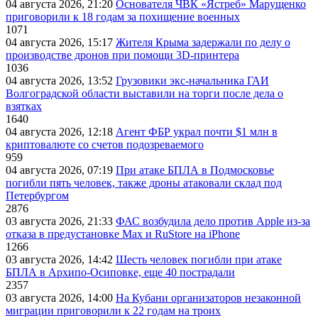
04 августа 2026, 21:20
Основателя ЧВК «Ястреб» Марущенко
приговорили к 18 годам за похищение военных
1071
04 августа 2026, 15:17
Жителя Крыма задержали по делу о
производстве дронов при помощи 3D‑принтера
1036
04 августа 2026, 13:52
Грузовики экс-начальника ГАИ
Волгоградской области выставили на торги после дела о
взятках
1640
04 августа 2026, 12:18
Агент ФБР украл почти $1 млн в
криптовалюте со счетов подозреваемого
959
04 августа 2026, 07:19
При атаке БПЛА в Подмосковье
погибли пять человек, также дроны атаковали склад под
Петербургом
2876
03 августа 2026, 21:33
ФАС возбудила дело против Apple из-за
отказа в предустановке Max и RuStore на iPhone
1266
03 августа 2026, 14:42
Шесть человек погибли при атаке
БПЛА в Архипо-Осиповке, еще 40 пострадали
2357
03 августа 2026, 14:00
На Кубани организаторов незаконной
миграции приговорили к 22 годам на троих