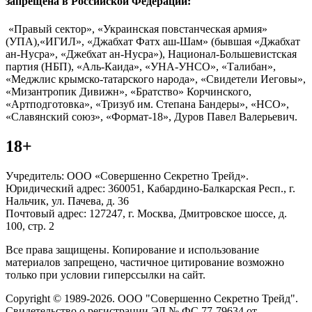
запрещена в Российской Федерации:
«Правый сектор», «Украинская повстанческая армия»
(УПА),«ИГИЛ», «Джабхат Фатх аш-Шам» (бывшая «Джабхат
ан-Нусра», «Джебхат ан-Нусра»), Национал-Большевистская
партия (НБП), «Аль-Каида», «УНА-УНСО», «Талибан»,
«Меджлис крымско-татарского народа», «Свидетели Иеговы»,
«Мизантропик Дивижн», «Братство» Корчинского,
«Артподготовка», «Тризуб им. Степана Бандеры», «НСО»,
«Славянский союз», «Формат-18», Дуров Павел Валерьевич.
18+
Учредитель: ООО «Совершенно Секретно Трейд».
Юридический адрес: 360051, Кабардино-Балкарская Респ., г.
Нальчик, ул. Пачева, д. 36
Почтовый адрес: 127247, г. Москва, Дмитровское шоссе, д.
100, стр. 2
Все права защищены. Копирование и использование
материалов запрещено, частичное цитирование возможно
только при условии гиперссылки на сайт.
Copyright © 1989-2026. ООО "Совершенно Секретно Трейд".
Свидетельство о регистрации ЭЛ № ФС 77-79634 от