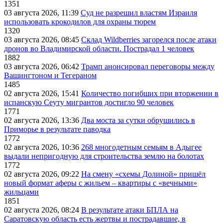
1351
03 августа 2026, 11:39
Суд не разрешил властям Израиля
использовать крокодилов для охраны тюрем
1320
03 августа 2026, 08:45
Склад Wildberries загорелся после атаки
дронов во Владимирской области. Пострадал 1 человек
1882
03 августа 2026, 06:42
Трамп анонсировал переговоры между
Вашингтоном и Тегераном
1485
02 августа 2026, 15:41
Количество погибших при вторжении в
испанскую Сеуту мигрантов достигло 90 человек
1771
02 августа 2026, 13:36
Два моста за сутки обрушились в
Приморье в результате паводка
1772
02 августа 2026, 10:36
268 многодетным семьям в Адыгее
выдали непригодную для строительства землю на болотах
1772
02 августа 2026, 09:22
На смену «схемы Долиной» пришёл
новый формат аферы с жильем – квартиры с «вечными»
жильцами
1851
02 августа 2026, 08:24
В результате атаки БПЛА на
Саратовскую область есть жертвы и пострадавшие, в