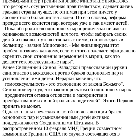
Премьер-министр Греции Кириакос Мицотакис высказался,
что реформа, осуществленная правительством, сделает жизнь
граждан страны лучше, не отнимая при этом ничего у
абсолютного большинства людей. По его словам, реформа
прежде всего коснется пар, которые уже и так имеют детей.
"Пока оба родителя однополых пар юридически не имеют
одинаковых возможностей для того, чтобы забирать своих
детей из школы, путешествовать с ними, сопровождать в
больницу, - заявил Мицотакис. - Мы ликвидируем этот
пробел, позволяя каждому, если он того пожелает, официально
скрепить свои отношения церемонией в мэрии, как это
делают гетеросексуальные пары".
Ранее Священный Синод Элладской православной церкви
единогласно высказался против браков однополых пар и
усыновления ими детей. Иерархи заявили, что
"гомосексуальность - это отклонение от закона Божьего".
Синод подчеркнул, что законопроектом об однополых парах
"продвигается отмена отцовства и материнства и
преобразование их в нейтральных родителей". Этого Церковь
принять не может.
Однако планы греческих властей по легализации браков
однополых пар и усыновления ими детей активно
поддерживаются Соединенными Штатами. В
распространенном 10 февраля МИД Греции совместном
коммюнике Греции и США по случаю состоявшегося в