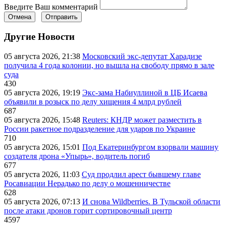
Введите Ваш комментарий
Отмена
Отправить
Другие Новости
05 августа 2026, 21:38
Московский экс-депутат Харадизе
получила 4 года колонии, но вышла на свободу прямо в зале
суда
430
05 августа 2026, 19:19
Экс-зама Набиуллиной в ЦБ Исаева
объявили в розыск по делу хищения 4 млрд рублей
687
05 августа 2026, 15:48
Reuters: КНДР может разместить в
России ракетное подразделение для ударов по Украине
710
05 августа 2026, 15:01
Под Екатеринбургом взорвали машину
создателя дрона «Упырь», водитель погиб
677
05 августа 2026, 11:03
Суд продлил арест бывшему главе
Росавиации Нерадько по делу о мошенничестве
628
05 августа 2026, 07:13
И снова Wildberries. В Тульской области
после атаки дронов горит сортировочный центр
4597