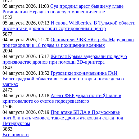
1675
05 августа 2026, 11:03
Суд продлил арест бывшему главе
Росавиации Нерадько по делу о мошенничестве
1522
05 августа 2026, 07:13
И снова Wildberries. В Тульской области
после атаки дронов горит сортировочный центр
5877
04 августа 2026, 21:20
Основателя ЧВК «Ястреб» Марущенко
приговорили к 18 годам за похищение военных
2094
04 августа 2026, 15:17
Жителя Крыма задержали по делу о
производстве дронов при помощи 3D‑принтера
1843
04 августа 2026, 13:52
Грузовики экс-начальника ГАИ
Волгоградской области выставили на торги после дела о
взятках
2473
04 августа 2026, 12:18
Агент ФБР украл почти $1 млн в
криптовалюте со счетов подозреваемого
1706
04 августа 2026, 07:19
При атаке БПЛА в Подмосковье
погибли пять человек, также дроны атаковали склад под
Петербургом
3863
Все новости