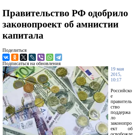
Правительство РФ одобрило
законопроект об амнистии
капитала
Поделиться
Подписаться на обновления
19 мая
2015,
10:17
Российско
е
правитель
ство
поддержа
ло
законопро
ект об
освобожде