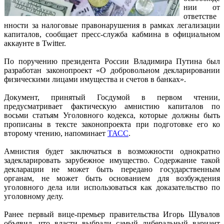
нии от
ответстве
нности за налоговые правонарушения в рамках легализации
капиталов, сообщает пресс-служба кабмина в официальном
аккаунте в Twitter.
По поручению президента России Владимира Путина был
разработан законопроект «О добровольном декларировании
физическими лицами имущества и счетов в банках».
Документ, принятый Госдумой в первом чтении,
предусматривает фактическую амнистию капиталов по
восьми статьям Уголовного кодекса, которые должны быть
прописаны в тексте законопроекта при подготовке его ко
второму чтению, напоминает
ТАСС
.
Амнистия будет заключаться в возможности однократно
задекларировать зарубежное имущество. Содержание такой
декларации не может быть передано государственным
органам, не может быть основанием для возбуждения
уголовного дела или использоваться как доказательство по
уголовному делу.
Ранее первый вице-премьер правительства Игорь Шувалов
объявил, что власти выбрали самый либеральный вариант