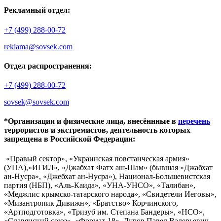
Рекламный отдел:
+7 (499) 288-00-72
reklama@sovsek.com
Отдел распространения:
+7 (499) 288-00-72
sovsek@sovsek.com
*Организации и физические лица, внесённные в
перечень
террористов и экстремистов, деятельность которых
запрещена в Российской Федерации:
«Правый сектор», «Украинская повстанческая армия»
(УПА),«ИГИЛ», «Джабхат Фатх аш-Шам» (бывшая «Джабхат
ан-Нусра», «Джебхат ан-Нусра»), Национал-Большевистская
партия (НБП), «Аль-Каида», «УНА-УНСО», «Талибан»,
«Меджлис крымско-татарского народа», «Свидетели Иеговы»,
«Мизантропик Дивижн», «Братство» Корчинского,
«Артподготовка», «Тризуб им. Степана Бандеры», «НСО»,
«Славянский союз», «Формат-18», Дуров Павел Валерьевич.