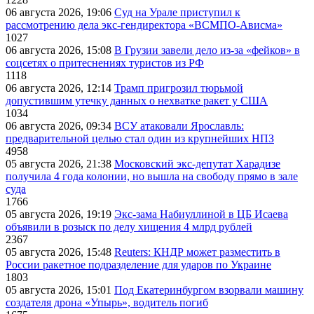
06 августа 2026, 19:06
Суд на Урале приступил к
рассмотрению дела экс-гендиректора «ВСМПО-Ависма»
1027
06 августа 2026, 15:08
В Грузии завели дело из-за «фейков» в
соцсетях о притеснениях туристов из РФ
1118
06 августа 2026, 12:14
Трамп пригрозил тюрьмой
допустившим утечку данных о нехватке ракет у США
1034
06 августа 2026, 09:34
ВСУ атаковали Ярославль:
предварительной целью стал один из крупнейших НПЗ
4958
05 августа 2026, 21:38
Московский экс-депутат Харадизе
получила 4 года колонии, но вышла на свободу прямо в зале
суда
1766
05 августа 2026, 19:19
Экс-зама Набиуллиной в ЦБ Исаева
объявили в розыск по делу хищения 4 млрд рублей
2367
05 августа 2026, 15:48
Reuters: КНДР может разместить в
России ракетное подразделение для ударов по Украине
1803
05 августа 2026, 15:01
Под Екатеринбургом взорвали машину
создателя дрона «Упырь», водитель погиб