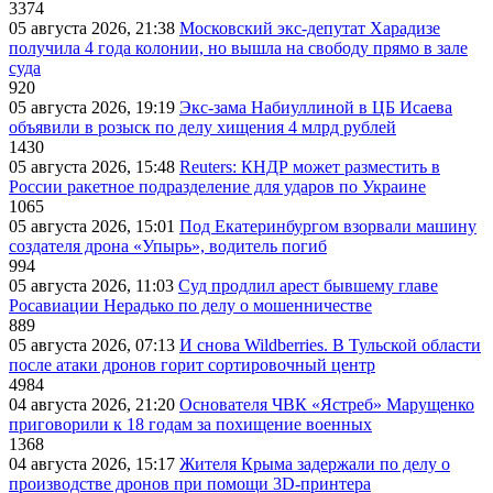
3374
05 августа 2026, 21:38
Московский экс-депутат Харадизе
получила 4 года колонии, но вышла на свободу прямо в зале
суда
920
05 августа 2026, 19:19
Экс-зама Набиуллиной в ЦБ Исаева
объявили в розыск по делу хищения 4 млрд рублей
1430
05 августа 2026, 15:48
Reuters: КНДР может разместить в
России ракетное подразделение для ударов по Украине
1065
05 августа 2026, 15:01
Под Екатеринбургом взорвали машину
создателя дрона «Упырь», водитель погиб
994
05 августа 2026, 11:03
Суд продлил арест бывшему главе
Росавиации Нерадько по делу о мошенничестве
889
05 августа 2026, 07:13
И снова Wildberries. В Тульской области
после атаки дронов горит сортировочный центр
4984
04 августа 2026, 21:20
Основателя ЧВК «Ястреб» Марущенко
приговорили к 18 годам за похищение военных
1368
04 августа 2026, 15:17
Жителя Крыма задержали по делу о
производстве дронов при помощи 3D‑принтера