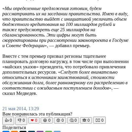
«
Мы определенные предложения готовим, будем
рассматривать их на заседании правительства. Имею в виду,
что правительство выйдет с инициативой увеличить объем
бюджетного кредитования на 100 миллиардов рублей и
также предусмотреть еще 25 миллиардов на
сбалансированность. Эти цифры могут быть
скорректированы при рассмотрении законопроекта в Госдуме
и Совете Федерации
», — добавил премьер.
Вместе с тем премьер призвал регионы тщательнее
планировать долговую нагрузку, в том числе при выполнении
«майских указов» президента, что потребовало привлечения
дополнительных ресурсов. «
Следует более внимательно
относиться к источникам заимствований, стоимости
обслуживания долга, более равномерному его распределению в
соответствии с ожидаемым поступлением доходов
», —
сказал Медведев.
21 мая 2014, 13:29
Вам понравилась эта публикация?
👍
0
👎
0
❤
0
😆
0
😡
0
🤔
0
🙈
0
🧘‍♀️
0
Поделиться