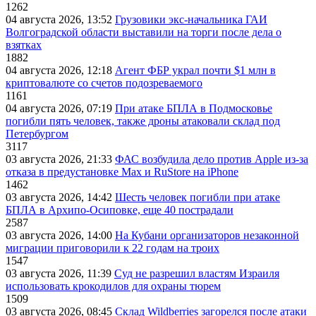
1262
04 августа 2026, 13:52
Грузовики экс-начальника ГАИ
Волгоградской области выставили на торги после дела о
взятках
1882
04 августа 2026, 12:18
Агент ФБР украл почти $1 млн в
криптовалюте со счетов подозреваемого
1161
04 августа 2026, 07:19
При атаке БПЛА в Подмосковье
погибли пять человек, также дроны атаковали склад под
Петербургом
3117
03 августа 2026, 21:33
ФАС возбудила дело против Apple из-за
отказа в предустановке Max и RuStore на iPhone
1462
03 августа 2026, 14:42
Шесть человек погибли при атаке
БПЛА в Архипо-Осиповке, еще 40 пострадали
2587
03 августа 2026, 14:00
На Кубани организаторов незаконной
миграции приговорили к 22 годам на троих
1547
03 августа 2026, 11:39
Суд не разрешил властям Израиля
использовать крокодилов для охраны тюрем
1509
03 августа 2026, 08:45
Склад Wildberries загорелся после атаки