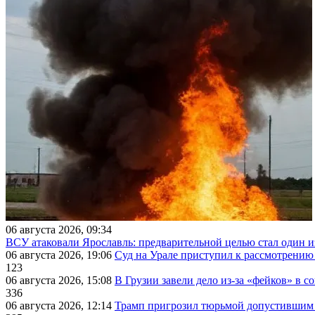
06 августа 2026, 09:34
ВСУ атаковали Ярославль: предварительной целью стал один
06 августа 2026, 19:06
Суд на Урале приступил к рассмотрени
123
06 августа 2026, 15:08
В Грузии завели дело из-за «фейков» в с
336
06 августа 2026, 12:14
Трамп пригрозил тюрьмой допустившим 