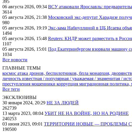
395
06 августа 2026, 09:34
ВСУ атаковали Ярославль: предварител
3614
05 августа 2026, 21:38
Московский экс-депутат Харадизе получи
980
05 августа 2026, 19:19
Экс-зама Набиуллиной в ЦБ Исаева объя
1494
05 августа 2026, 15:48
Reuters: КНДР может разместить в Росси
1107
05 августа 2026, 15:01
Под Екатеринбургом взорвали машину со
1034
Все новости
ГЛАВНЫЕ ТЕМЫ
космос
атака дронов, беспилотников, бпла
монархия, дворянств
личность известная / популярная / уважаемая / знаменитая / ис
преступления
мошенники
коррупция
миграционная политика,
Все теги
ЭКСКЛЮЗИВЫ
30 января 2024, 20:29
НЕ ЗА ЛЮДЕЙ
262739
13 марта 2023, 08:04
УБИТ НЕ НА ВОЙНЕ, НО НА РОДИНЕ
240253
03 июня 2023, 09:01
ТЕРРИТОРИИ НОВЫЕ — ПРОБЛЕМЫ 
190500