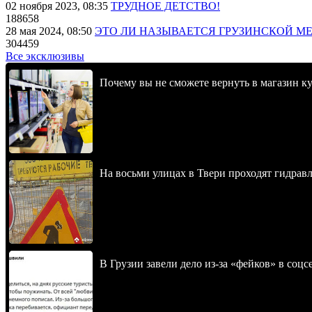
02 ноября 2023, 08:35
ТРУДНОЕ ДЕТСТВО!
188658
28 мая 2024, 08:50
ЭТО ЛИ НАЗЫВАЕТСЯ ГРУЗИНСКОЙ М
304459
Все эксклюзивы
Почему вы не сможете вернуть в магазин к
На восьми улицах в Твери проходят гидрав
В Грузии завели дело из-за «фейков» в соц