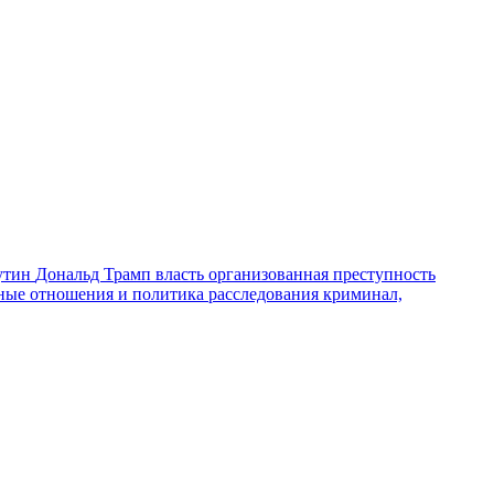
утин
Дональд Трамп
власть
организованная преступность
ные отношения и политика
расследования
криминал,