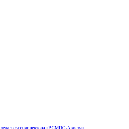
ю дела экс-гендиректора «ВСМПО-Ависма»