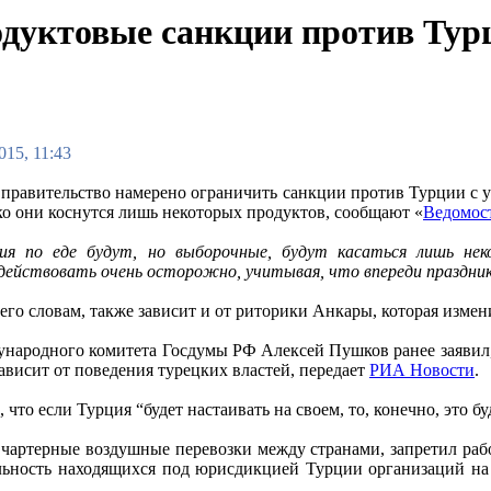
дуктовые санкции против Турц
015, 11:43
 правительство намерено ограничить санкции против Турции с 
ако они коснутся лишь некоторых продуктов, сообщают «
Ведомос
ия по еде будут, но выборочные, будут касаться лишь нек
действовать очень осторожно, учитывая, что впереди праздни
его словам, также зависит и от риторики Анкары, которая измен
ународного комитета Госдумы РФ Алексей Пушков ранее заявил,
зависит от поведения турецких властей, передает
РИА Новости
.
 что если Турция “будет настаивать на своем, то, конечно, это б
чартерные воздушные перевозки между странами, запретил работ
ельность находящихся под юрисдикцией Турции организаций на 