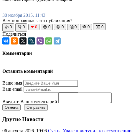
30 ноября 2015, 11:43
Вам понравилась эта публикация?
👍
0
👎
0
❤
0
😆
0
😡
0
🤔
0
🙈
0
🧘‍♀️
0
Поделиться
Комментарии
Оставить комментарий
Ваше имя
Ваш email
Введите Ваш комментарий
Отмена
Отправить
Другие Новости
06 августа 2026, 19:06
Суд на Урале приступил к рассмотрени