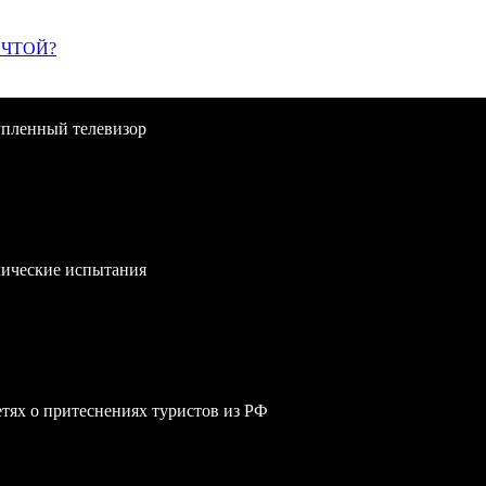
ЕЧТОЙ?
упленный телевизор
лические испытания
сетях о притеснениях туристов из РФ