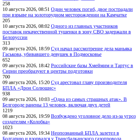
258
10 августа 2026, 08:51
Один человек погиб, двое пострадали
при взрыве на золоторудном месторождении на Камчатке
205
10 августа 2026, 08:02
Одного из главных участников
поставок некачественной тушенки в зону СВО задержали в
Белоруссии
313
09 августа 2026, 18:59
Суд начал рассмотрение дела маньяка
Гаськова, убивавшего девушек в Подмосковье
652
09 августа 2026, 18:42
Российские базы Хмеймим и Тартус в
Сирии преобразуют в центры подготовки
700
09 августа 2026, 15:20
Суд арестовал главу производителя
БПЛА «Дрон Солюшнс»
938
09 августа 2026, 10:03
«Одна из самых страшных атак». В
Белгороде ранены 13 человек, включая двух детей
1219
08 августа 2026, 19:59
Возбуждено уголовное дело из-за угроз
создателям «Колобка»
1023
08 августа 2026, 19:34
Неопознанный БПЛА залетел в
Болгарию и взорвался у Трансбалканского газопровода