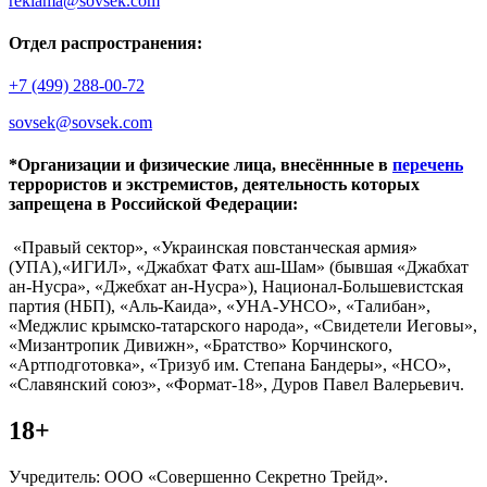
reklama@sovsek.com
Отдел распространения:
+7 (499) 288-00-72
sovsek@sovsek.com
*Организации и физические лица, внесённные в
перечень
террористов и экстремистов, деятельность которых
запрещена в Российской Федерации:
«Правый сектор», «Украинская повстанческая армия»
(УПА),«ИГИЛ», «Джабхат Фатх аш-Шам» (бывшая «Джабхат
ан-Нусра», «Джебхат ан-Нусра»), Национал-Большевистская
партия (НБП), «Аль-Каида», «УНА-УНСО», «Талибан»,
«Меджлис крымско-татарского народа», «Свидетели Иеговы»,
«Мизантропик Дивижн», «Братство» Корчинского,
«Артподготовка», «Тризуб им. Степана Бандеры», «НСО»,
«Славянский союз», «Формат-18», Дуров Павел Валерьевич.
18+
Учредитель: ООО «Совершенно Секретно Трейд».