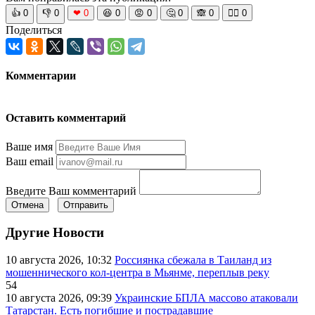
👍
0
👎
0
❤
0
😆
0
😡
0
🤔
0
🙈
0
🧘‍♀️
0
Поделиться
Комментарии
Оставить комментарий
Ваше имя
Ваш email
Введите Ваш комментарий
Отмена
Отправить
Другие Новости
10 августа 2026, 10:32
Россиянка сбежала в Таиланд из
мошеннического кол-центра в Мьянме, переплыв реку
54
10 августа 2026, 09:39
Украинские БПЛА массово атаковали
Татарстан. Есть погибшие и пострадавшие