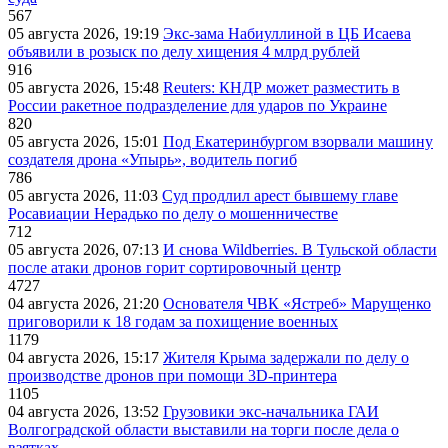
567
05 августа 2026, 19:19
Экс-зама Набиуллиной в ЦБ Исаева
объявили в розыск по делу хищения 4 млрд рублей
916
05 августа 2026, 15:48
Reuters: КНДР может разместить в
России ракетное подразделение для ударов по Украине
820
05 августа 2026, 15:01
Под Екатеринбургом взорвали машину
создателя дрона «Упырь», водитель погиб
786
05 августа 2026, 11:03
Суд продлил арест бывшему главе
Росавиации Нерадько по делу о мошенничестве
712
05 августа 2026, 07:13
И снова Wildberries. В Тульской области
после атаки дронов горит сортировочный центр
4727
04 августа 2026, 21:20
Основателя ЧВК «Ястреб» Марущенко
приговорили к 18 годам за похищение военных
1179
04 августа 2026, 15:17
Жителя Крыма задержали по делу о
производстве дронов при помощи 3D‑принтера
1105
04 августа 2026, 13:52
Грузовики экс-начальника ГАИ
Волгоградской области выставили на торги после дела о
взятках