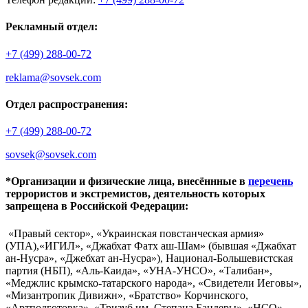
Рекламный отдел:
+7 (499) 288-00-72
reklama@sovsek.com
Отдел распространения:
+7 (499) 288-00-72
sovsek@sovsek.com
*Организации и физические лица, внесённные в
перечень
террористов и экстремистов, деятельность которых
запрещена в Российской Федерации:
«Правый сектор», «Украинская повстанческая армия»
(УПА),«ИГИЛ», «Джабхат Фатх аш-Шам» (бывшая «Джабхат
ан-Нусра», «Джебхат ан-Нусра»), Национал-Большевистская
партия (НБП), «Аль-Каида», «УНА-УНСО», «Талибан»,
«Меджлис крымско-татарского народа», «Свидетели Иеговы»,
«Мизантропик Дивижн», «Братство» Корчинского,
«Артподготовка», «Тризуб им. Степана Бандеры», «НСО»,