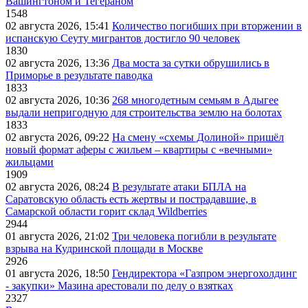
Вашингтоном и Тегераном
1548
02 августа 2026, 15:41
Количество погибших при вторжении в
испанскую Сеуту мигрантов достигло 90 человек
1830
02 августа 2026, 13:36
Два моста за сутки обрушились в
Приморье в результате паводка
1833
02 августа 2026, 10:36
268 многодетным семьям в Адыгее
выдали непригодную для строительства землю на болотах
1833
02 августа 2026, 09:22
На смену «схемы Долиной» пришёл
новый формат аферы с жильем – квартиры с «вечными»
жильцами
1909
02 августа 2026, 08:24
В результате атаки БПЛА на
Саратовскую область есть жертвы и пострадавшие, в
Самарской области горит склад Wildberries
2944
01 августа 2026, 21:02
Три человека погибли в результате
взрыва на Кудринской площади в Москве
2926
01 августа 2026, 18:50
Гендиректора «Газпром энергохолдинг
- закупки» Мазина арестовали по делу о взятках
2327