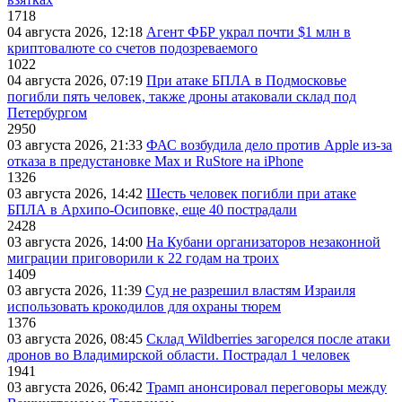
1718
04 августа 2026, 12:18
Агент ФБР украл почти $1 млн в
криптовалюте со счетов подозреваемого
1022
04 августа 2026, 07:19
При атаке БПЛА в Подмосковье
погибли пять человек, также дроны атаковали склад под
Петербургом
2950
03 августа 2026, 21:33
ФАС возбудила дело против Apple из-за
отказа в предустановке Max и RuStore на iPhone
1326
03 августа 2026, 14:42
Шесть человек погибли при атаке
БПЛА в Архипо-Осиповке, еще 40 пострадали
2428
03 августа 2026, 14:00
На Кубани организаторов незаконной
миграции приговорили к 22 годам на троих
1409
03 августа 2026, 11:39
Суд не разрешил властям Израиля
использовать крокодилов для охраны тюрем
1376
03 августа 2026, 08:45
Склад Wildberries загорелся после атаки
дронов во Владимирской области. Пострадал 1 человек
1941
03 августа 2026, 06:42
Трамп анонсировал переговоры между