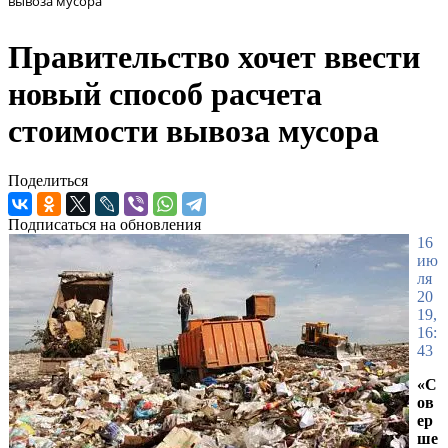
вывоза мусора
Правительство хочет ввести
новый способ расчета
стоимости вывоза мусора
Поделиться
Подписаться на обновления
16
ию
ля
20
19,
16:
43
«С
ов
ер
ше